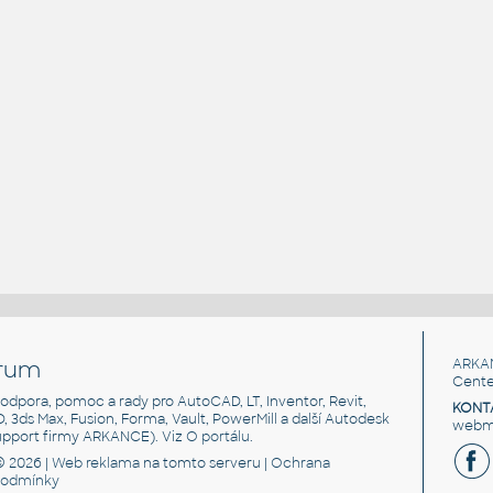
rum
ARKA
Cente
, podpora, pomoc a rady pro AutoCAD, LT, Inventor, Revit,
KONT
3D, 3ds Max, Fusion, Forma, Vault, PowerMill a další Autodesk
webma
support firmy ARKANCE). Viz
O portálu
.
© 2026 |
Web reklama
na tomto serveru |
Ochrana
podmínky