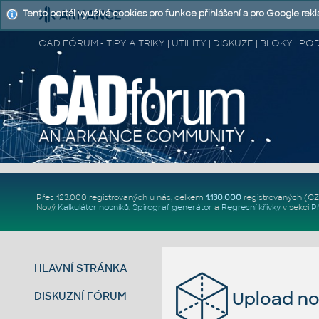
Tento portál využívá cookies pro funkce přihlášení a pro Google rek
CAD FÓRUM - TIPY A TRIKY | UTILITY | DISKUZE | BLOKY |
Přes 123.000 registrovaných u nás, celkem
1.130.000
registrovaných (C
Nový
Kalkulátor nosníků
,
Spirograf generátor
a
Regresní křivky
v sekci
P
HLAVNÍ STRÁNKA
Upload no
DISKUZNÍ FÓRUM