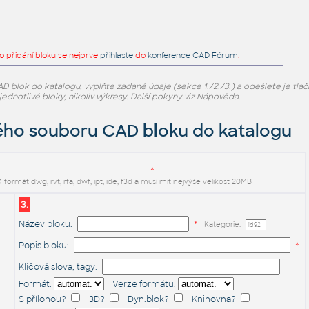
o přidání bloku se nejprve
přihlaste
do
konference CAD Fórum
.
CAD blok do katalogu, vyplňte zadané údaje (sekce 1./2./3.) a odešlete je tl
jednotlivé bloky, nikoliv výkresy. Další pokyny viz Nápověda.
ého souboru CAD bloku do katalogu
*
ormát dwg, rvt, rfa, dwf, ipt, ide, f3d a musí mít nejvýše velikost 20MB
3.
Název bloku:
*
Kategorie:
Popis bloku:
*
Klíčová slova, tagy:
Formát:
Verze formátu:
S přílohou
?
3D
?
Dyn.blok
?
Knihovna
?