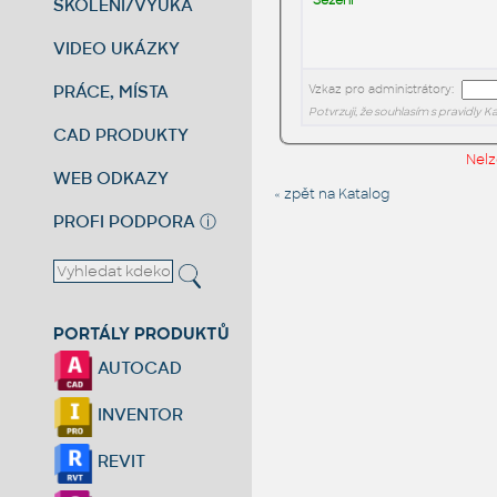
ŠKOLENÍ/VÝUKA
VIDEO UKÁZKY
PRÁCE, MÍSTA
Vzkaz pro administrátory:
Potvrzuji, že souhlasím s pravidly 
CAD PRODUKTY
Nelz
WEB ODKAZY
« zpět na Katalog
PROFI PODPORA
ⓘ
PORTÁLY PRODUKTŮ
AUTOCAD
INVENTOR
REVIT