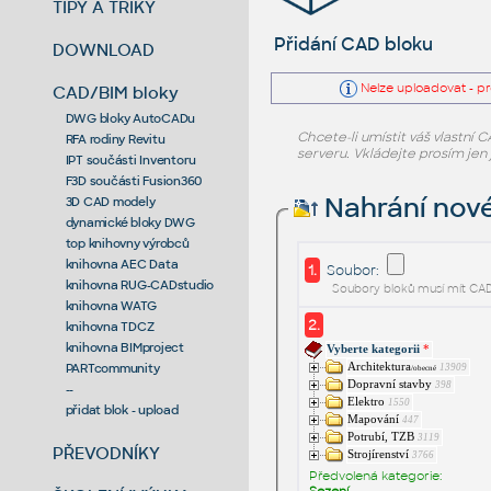
TIPY A TRIKY
Přidání CAD bloku
DOWNLOAD
Nelze uploadovat - pr
CAD/BIM bloky
DWG bloky AutoCADu
Chcete-li umístit váš vlastní 
RFA rodiny Revitu
serveru. Vkládejte prosím jen 
IPT součásti Inventoru
F3D součásti Fusion360
Nahrání nov
3D CAD modely
dynamické bloky DWG
top knihovny výrobců
knihovna AEC Data
1.
Soubor:
knihovna RUG-CADstudio
Soubory bloků musí mít CAD f
knihovna WATG
2.
knihovna TDCZ
knihovna BIMproject
Vyberte kategorii
*
Architektura
PARTcommunity
13909
/obecné
Dopravní stavby
398
--
Elektro
1550
přidat blok - upload
Mapování
447
Potrubí, TZB
3119
PŘEVODNÍKY
Strojírenství
3766
Předvolená kategorie:
Sezení