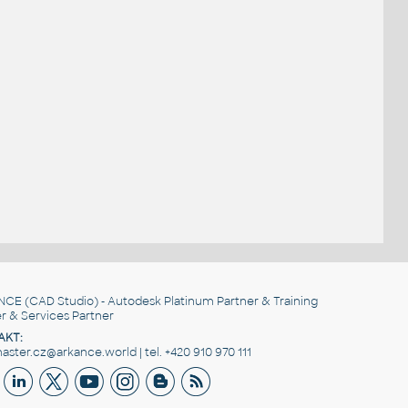
NCE
(CAD Studio) - Autodesk Platinum Partner & Training
r & Services Partner
AKT:
ster.cz@arkance.world | tel. +420 910 970 111