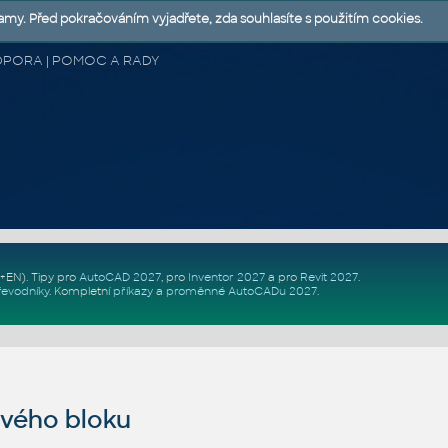
lamy. Před pokračováním vyjadřete, zda souhlasíte s použitím cookies.
 PODPORA | POMOC A RADY
Z+EN)
. Tipy pro
AutoCAD 2027
, pro
Inventor 2027
a pro
Revit 2027
.
řevodníky
.
Kompletní
příkazy
a
proměnné AutoCADu 2027
.
vého bloku