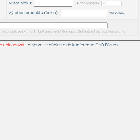
Autor bloku:
Autor uploadu:
Výrobce produktu (firma):
(ne bloku)
Katalogu a že poskytnutím bloku ke zveřejnění neporušuji autorská práva třetí strany.
e uploadovat
- nejprve se přihlaste do
konference CAD Fórum