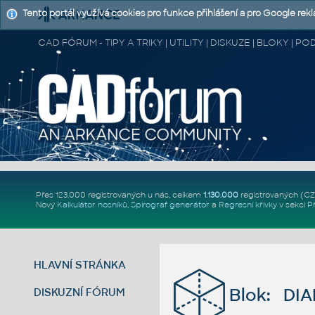
Tento portál využívá cookies pro funkce přihlášení a pro Google rek
CAD FÓRUM - TIPY A TRIKY | UTILITY | DISKUZE | BLOKY |
Přes 123.000 registrovaných u nás, celkem
1.130.000
registrovaných (C
Nový
Kalkulátor nosníků
,
Spirograf generátor
a
Regresní křivky
v sekci
P
HLAVNÍ STRÁNKA
Blok: DI
DISKUZNÍ FÓRUM