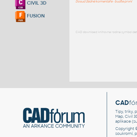
Dosud žádné komentáře - buďte první
CIVIL 3D
FUSION
CAD download: knihovna rodina symbol detai
CAD
fó
Tipy, triky
Map, Civil 
aplikace (
Copyright 
soukromí, 