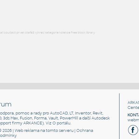
F3D
Dekorace
l součást prvek stafáž výkres kategorie kolekce free block library
rum
ARKA
Cente
, podpora, pomoc a rady pro AutoCAD, LT, Inventor, Revit,
KONT
3D, 3ds Max, Fusion, Forma, Vault, PowerMill a další Autodesk
webma
support firmy ARKANCE). Viz
O portálu
.
© 2026 |
Web reklama
na tomto serveru |
Ochrana
podmínky