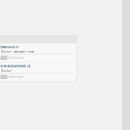
NÉ BLOKY
:
Diamond v1
:
Diamant - broušený kámen
F3D
Dekorace
6.19.16.DIAMOND v3
:
Diamant