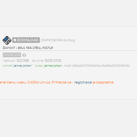
◄ DOWNLOAD
DIAMOND144-b.dwg
Diamant - brus 144-stěnu, postup
DWG2010
Velikost
120,7kB
• ze dne
13.05.2013
Umístil:
james johan^
• Autor:
james johan
•
md5: 69bdb517015b663ac9a89b920030504b
rované členy webu CADforum.cz. Přihlaste se -
registrace
je bezplatná.