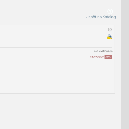
« zpět na Katalog
kat:
Dekorace
Staženo:
625
x