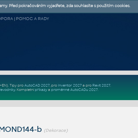
lamy. Před pokračováním vyjadřete, zda souhlasíte s použitím cookies.
 PODPORA | POMOC A RADY
Z+EN)
. Tipy pro
AutoCAD 2027
, pro
Inventor 2027
a pro
Revit 2027
.
řevodníky
.
Kompletní
příkazy
a
proměnné AutoCADu 2027
.
AMOND144-b
(Dekorace)