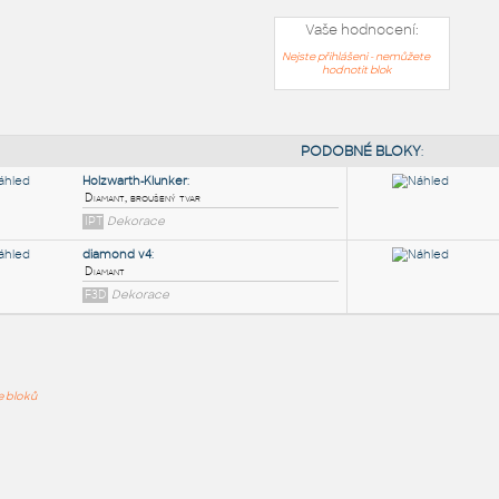
Vaše hodnocení:
Nejste přihlášeni - nemůžete
hodnotit blok
PODOB
Holzwarth-Klunker
:
ře bloků
Diamant, broušený tvar
IPT
Dekorace
diamond v4
:
Diamant