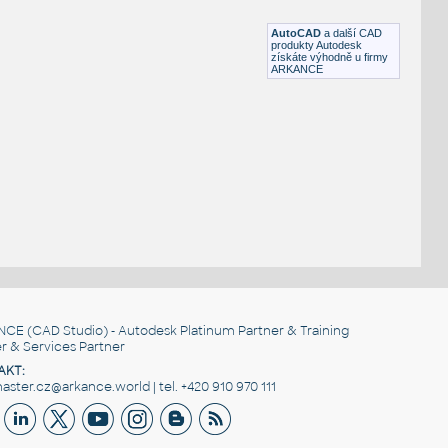
F3D
Dekorace
AutoCAD
a další CAD
produkty Autodesk
získáte výhodně u firmy
ARKANCE
NCE
(CAD Studio) - Autodesk Platinum Partner & Training
r & Services Partner
AKT:
ster.cz@arkance.world | tel. +420 910 970 111