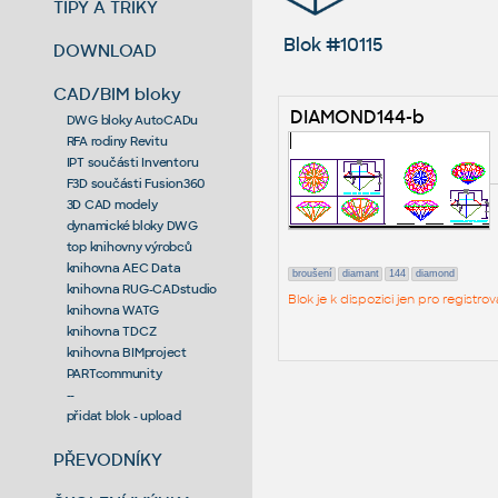
TIPY A TRIKY
Blok #10115
DOWNLOAD
CAD/BIM bloky
DIAMOND144-b
DWG bloky AutoCADu
RFA rodiny Revitu
IPT součásti Inventoru
F3D součásti Fusion360
3D CAD modely
dynamické bloky DWG
top knihovny výrobců
knihovna AEC Data
broušení
diamant
144
diamond
knihovna RUG-CADstudio
Blok je k dispozici jen pro regist
knihovna WATG
knihovna TDCZ
knihovna BIMproject
PARTcommunity
--
přidat blok - upload
PŘEVODNÍKY