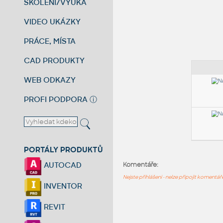
ŠKOLENÍ/VÝUKA
VIDEO UKÁZKY
PRÁCE, MÍSTA
CAD PRODUKTY
WEB ODKAZY
PROFI PODPORA
ⓘ
PORTÁLY PRODUKTŮ
AUTOCAD
Komentáře:
Nejste přihlášeni - nelze připojit komentá
INVENTOR
REVIT