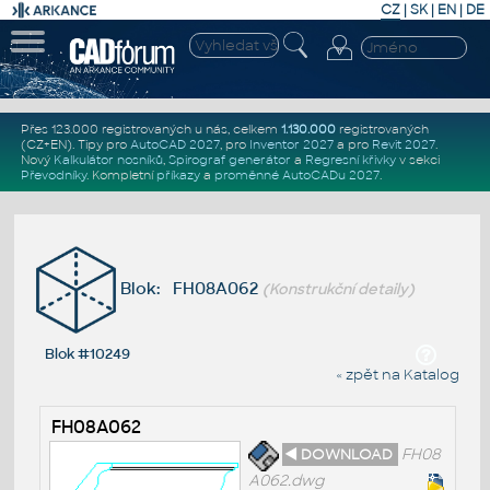
CZ
|
SK
|
EN
|
DE
Přes 123.000 registrovaných u nás, celkem
1.130.000
registrovaných
(CZ+EN)
. Tipy pro
AutoCAD 2027
, pro
Inventor 2027
a pro
Revit 2027
.
Nový
Kalkulátor nosníků
,
Spirograf generátor
a
Regresní křivky
v sekci
Převodníky
.
Kompletní
příkazy
a
proměnné AutoCADu 2027
.
Blok: FH08A062
(Konstrukční detaily)
Blok #10249
« zpět na Katalog
FH08A062
◄ DOWNLOAD
FH08
A062.dwg