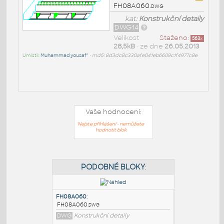
FH08A060.dwg
kat:
Konstrukční detaily
DWG14
Velikost
Staženo:
563
x
28,5kB
• ze dne
26.05.2013
Umístil:
Muhammad yousaf^
•
md5: 8d3dc8c330afe041eb6609c1f4977c8e
Vaše hodnocení:
Nejste přihlášeni - nemůžete
hodnotit blok