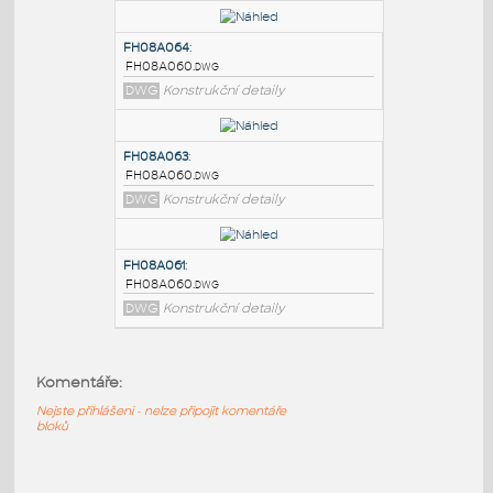
PODOBNÉ BLOKY
:
FH08A060
:
FH08A060.dwg
DWG
Konstrukční detaily
FH08A064
:
FH08A060.dwg
DWG
Konstrukční detaily
FH08A063
:
FH08A060.dwg
Komentáře:
DWG
Konstrukční detaily
Nejste přihlášeni - nelze připojit komentáře
bloků
FH08A061
: