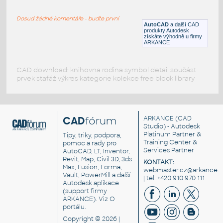
FH08A060.dwg
Dosud žádné komentáře - buďte první
DWG
Konstrukční detaily
AutoCAD
a další CAD
produkty Autodesk
získáte výhodně u firmy
ARKANCE
CAD download: knihovna rodina symbol detail součást
prvek stafáž výkres kategorie kolekce free block library
CAD
fórum
ARKANCE
(CAD
Studio) - Autodesk
Platinum Partner &
Tipy, triky, podpora,
Training Center &
pomoc a rady pro
Services Partner
AutoCAD, LT, Inventor,
Revit, Map, Civil 3D, 3ds
KONTAKT:
Max, Fusion, Forma,
webmaster.cz@arkance.w
Vault, PowerMill a další
| tel. +420 910 970 111
Autodesk aplikace
(support firmy
ARKANCE). Viz
O
portálu
.
Copyright © 2026 |