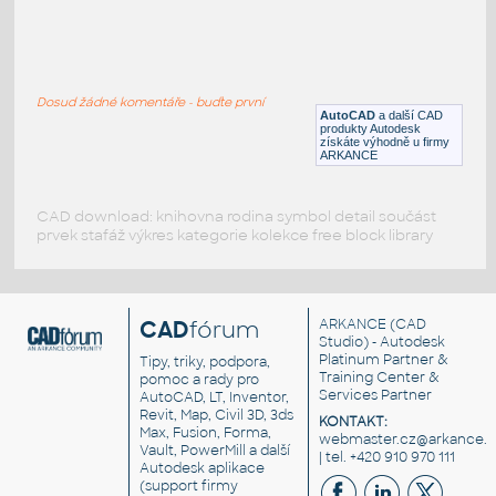
Domex Fan Sloped Roof
:
Domex-style Fan with Curb on Sloped Roof
Dosud žádné komentáře - buďte první
DWG
Vzduchotechnika
AutoCAD
a další CAD
produkty Autodesk
získáte výhodně u firmy
ARKANCE
CAD download: knihovna rodina symbol detail součást
prvek stafáž výkres kategorie kolekce free block library
CAD
fórum
ARKANCE
(CAD
Studio) - Autodesk
Platinum Partner &
Tipy, triky, podpora,
Training Center &
pomoc a rady pro
Services Partner
AutoCAD, LT, Inventor,
Revit, Map, Civil 3D, 3ds
KONTAKT:
Max, Fusion, Forma,
webmaster.cz@arkance.w
Vault, PowerMill a další
| tel. +420 910 970 111
Autodesk aplikace
(support firmy