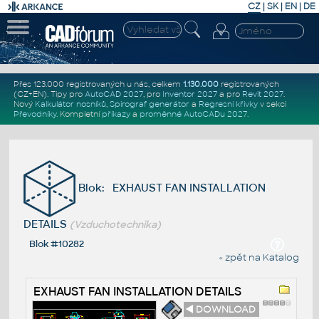
CZ
|
SK
|
EN
|
DE
Přes 123.000 registrovaných u nás, celkem
1.130.000
registrovaných
(CZ+EN)
. Tipy pro
AutoCAD 2027
, pro
Inventor 2027
a pro
Revit 2027
.
Nový
Kalkulátor nosníků
,
Spirograf generátor
a
Regresní křivky
v sekci
Převodníky
.
Kompletní
příkazy
a
proměnné AutoCADu 2027
.
Blok: EXHAUST FAN INSTALLATION
DETAILS
(Vzduchotechnika)
Blok #10282
« zpět na Katalog
EXHAUST FAN INSTALLATION DETAILS
◄ DOWNLOAD