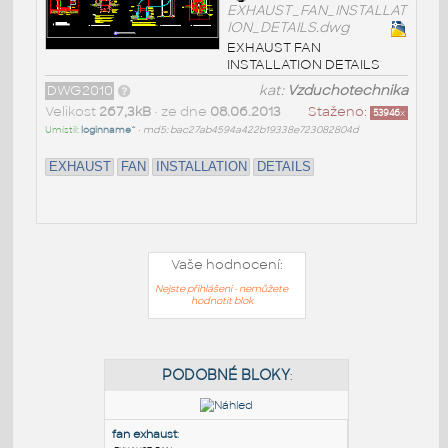
EXHAUST_FAN_INSTALLAT
ION_DETAILS.dwg
EXHAUST FAN
INSTALLATION DETAILS
DWG2010
kat:
Vzduchotechnika
Velikost
267,3kB
• ze dne
08.06.2013
Staženo:
53946
x
Umístil:
loginname^
•
md5: bac27ab4594a422b19338e723082804d
EXHAUST
FAN
INSTALLATION
DETAILS
Vaše hodnocení:
Nejste přihlášeni - nemůžete
hodnotit blok