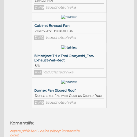
PODOBNÉ BLOKY
:
fan exhaust
:
exhaust fan
DWG
Vzduchotechnika
Cabinet Exhaust Fan
:
Zephyr-type Exhaust Fan
DWG
Vzduchotechnika
BIMobject TH x Thai Obayashi_Fan-
Exhaust-Wall-Rect
:
Komentáře:
fan
Nejste přihlášeni - nelze připojit komentáře
RFA
Vzduchotechnika
bloků