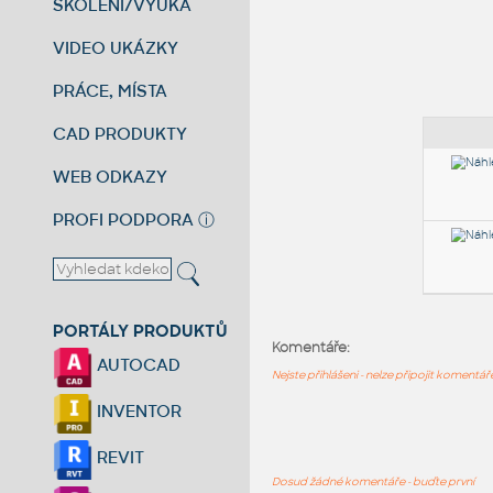
ŠKOLENÍ/VÝUKA
VIDEO UKÁZKY
PRÁCE, MÍSTA
CAD PRODUKTY
WEB ODKAZY
PROFI PODPORA
ⓘ
PORTÁLY PRODUKTŮ
Komentáře:
AUTOCAD
Nejste přihlášeni - nelze připojit komentá
INVENTOR
REVIT
Dosud žádné komentáře - buďte první