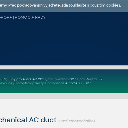
lamy. Před pokračováním vyjadřete, zda souhlasíte s použitím cookies.
 PODPORA | POMOC A RADY
Z+EN)
. Tipy pro
AutoCAD 2027
, pro
Inventor 2027
a pro
Revit 2027
.
řevodníky
.
Kompletní
příkazy
a
proměnné AutoCADu 2027
.
hanical AC duct
(Vzduchotechnika)