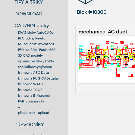
TIPY A TRIKY
Blok #10300
DOWNLOAD
CAD/BIM bloky
mechanical AC duct
DWG bloky AutoCADu
RFA rodiny Revitu
IPT součásti Inventoru
F3D součásti Fusion360
3D CAD modely
dynamické bloky DWG
top knihovny výrobců
knihovna AEC Data
knihovna RUG-CADstudio
knihovna WATG
knihovna TDCZ
knihovna BIMproject
PARTcommunity
--
přidat blok - upload
PŘEVODNÍKY