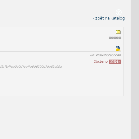
« zpět na Katalog
kat:
Vzduchotechnika
Staženo:
37598
x
5: 7b4fea0c0d1ce1fa6d6290c7da62e99a