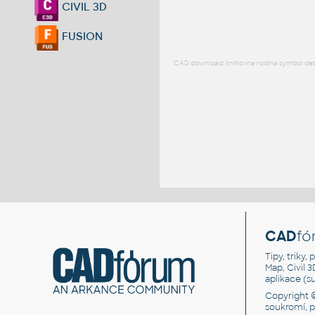
CIVIL 3D
FUSION
CAD download: knihovna rodina symbol detai
CAD
fó
Tipy, triky
Map, Civil 
aplikace (
Copyright 
soukromí, 