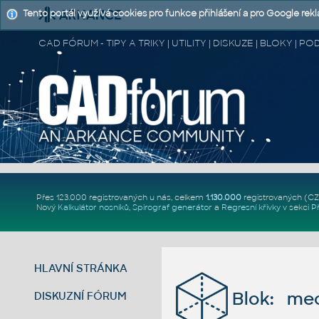
Tento portál využívá cookies pro funkce přihlášení a pro Google rek
CAD FÓRUM - TIPY A TRIKY | UTILITY | DISKUZE | BLOKY |
Přes 123.000 registrovaných u nás, celkem
1.130.000
registrovaných (C
Nový
Kalkulátor nosníků
,
Spirograf generátor
a
Regresní křivky
v sekci
P
HLAVNÍ STRÁNKA
Blok: mec
DISKUZNÍ FÓRUM