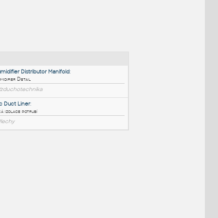
NÉ BLOKY
:
Duct Humidifier Distributor Manifold
:
Duct Humidifier Detail
DWG
Vzduchotechnika
Acoustic Duct Liner
:
Akustická izolace potrubí