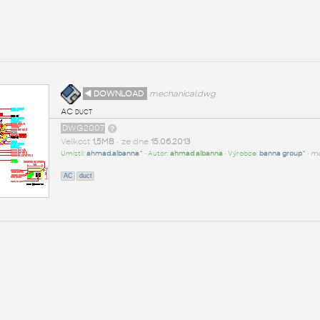
◄ DOWNLOAD
mechanical.dwg
AC duct
DWG2007
Velikost
1,5MB
• ze dne
15.06.2013
Umístil:
ahmad.albanna^
• Autor:
ahmad albanna
• Výrobce:
banna group^
•
md
AC
duct