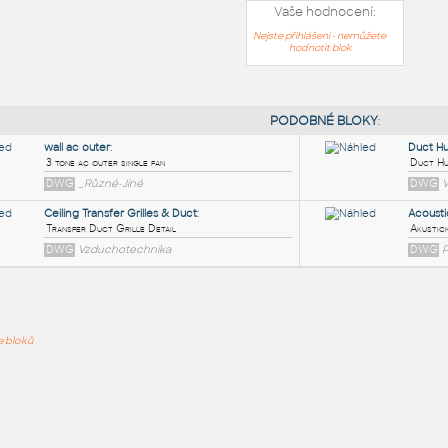
Vaše hodnocení:
Nejste přihlášeni - nemůžete
hodnotit blok
PODOB
wall ac outer
:
ře bloků
3 tone ac outer single fan
DWG
_Různé-Jiné
Ceiling Transfer Grilles & Duct
:
Transfer Duct Grille Detail