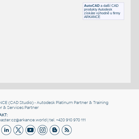
DWG
Plechy
AutoCAD
a další CAD
produkty Autodesk
získáte výhodně u firmy
ARKANCE
NCE
(CAD Studio) - Autodesk Platinum Partner & Training
r & Services Partner
AKT:
ster.cz@arkance.world | tel. +420 910 970 111