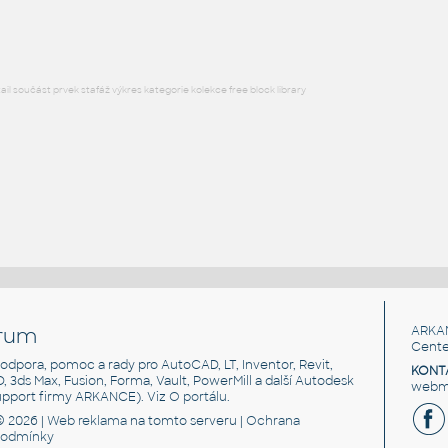
DWG
Vzduchotechnika
l součást prvek stafáž výkres kategorie kolekce free block library
rum
ARKA
Cente
, podpora, pomoc a rady pro AutoCAD, LT, Inventor, Revit,
KONT
3D, 3ds Max, Fusion, Forma, Vault, PowerMill a další Autodesk
webma
support firmy ARKANCE). Viz
O portálu
.
© 2026 |
Web reklama
na tomto serveru |
Ochrana
podmínky