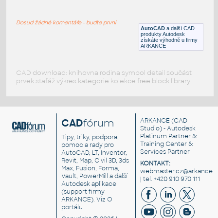
Basement Floor Plan 1(08-OCT-2012l)
:
B-3
Dosud žádné komentáře - buďte první
DWG
[-testovací-]
AutoCAD
a další CAD
produkty Autodesk
získáte výhodně u firmy
ARKANCE
CAD download: knihovna rodina symbol detail součást
prvek stafáž výkres kategorie kolekce free block library
CAD
fórum
ARKANCE
(CAD
Studio) - Autodesk
Platinum Partner &
Tipy, triky, podpora,
Training Center &
pomoc a rady pro
Services Partner
AutoCAD, LT, Inventor,
Revit, Map, Civil 3D, 3ds
KONTAKT:
Max, Fusion, Forma,
webmaster.cz@arkance.w
Vault, PowerMill a další
| tel. +420 910 970 111
Autodesk aplikace
(support firmy
ARKANCE). Viz
O
portálu
.