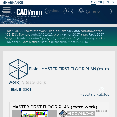
CZ
|
SK
|
EN
|
DE
Přes 123.000 registrovaných u nás, celkem
1.130.000
registrovaných
(CZ+EN)
. Tipy pro
AutoCAD 2027
, pro
Inventor 2027
a pro
Revit 2027
.
Nový
Kalkulátor nosníků
,
Spirograf generátor
a
Regresní křivky
v sekci
Převodníky
.
Kompletní
příkazy
a
proměnné AutoCADu 2027
.
Blok: MASTER FIRST FLOOR PLAN (extra
work)
([-testovací-])
Blok #10303
« zpět na Katalog
MASTER FIRST FLOOR PLAN (extra work)
◄ DOWNLOAD