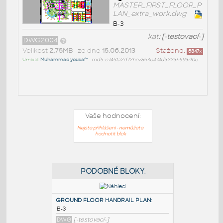
MASTER_FIRST_FLOOR_P
LAN_extra_work.dwg
B-3
kat:
[-testovací-]
DWG2004
Velikost
2,75MB
• ze dne
15.06.2013
Staženo:
6847
x
Umístil:
Muhammad yousaf^
•
md5: c7451a2d726e7853c474d32236593d0e
Vaše hodnocení:
Nejste přihlášeni - nemůžete
hodnotit blok