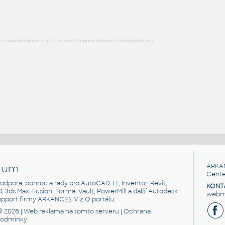
l součást prvek stafáž výkres kategorie kolekce free block library
rum
ARKA
Cente
, podpora, pomoc a rady pro AutoCAD, LT, Inventor, Revit,
KONT
3D, 3ds Max, Fusion, Forma, Vault, PowerMill a další Autodesk
webma
support firmy ARKANCE). Viz
O portálu
.
© 2026 |
Web reklama
na tomto serveru |
Ochrana
podmínky