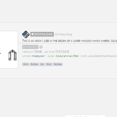
◄ DOWNLOAD
Arches.dwg
This is an arch I used in the design of a super mansion which where i s
DWG2007
Velikost
170kB
• ze dne
17.07.2013
Umístil:
miketyson^
• Autor:
Abdulrahman Rifat
•
md5: cdac68bbf5fe451da52
Arch
Arches
Arc
Arcs
Archies