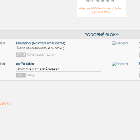
Vaše hodnocení:
Nejste přihlášeni - nemůžete
hodnotit blok
PODOB
Elevation (Pointed arch detail)
:
ře bloků
Thesis design(pointed arch detail)
DWG
Konstrukční prvky
coffe table
:
i draw this in my cad 2 subject
DWG
Stoly