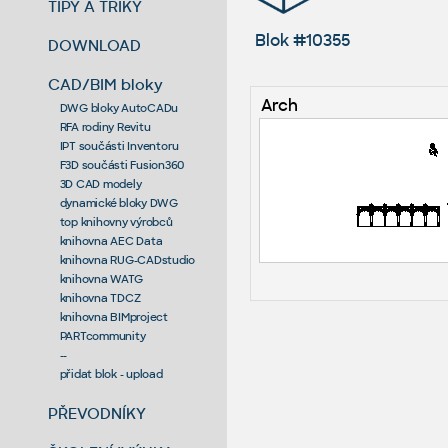
TIPY A TRIKY
Blok #10355
DOWNLOAD
CAD/BIM bloky
Arch
DWG bloky AutoCADu
RFA rodiny Revitu
IPT součásti Inventoru
F3D součásti Fusion360
3D CAD modely
dynamické bloky DWG
top knihovny výrobců
knihovna AEC Data
knihovna RUG-CADstudio
knihovna WATG
knihovna TDCZ
knihovna BIMproject
PARTcommunity
--
přidat blok - upload
PŘEVODNÍKY