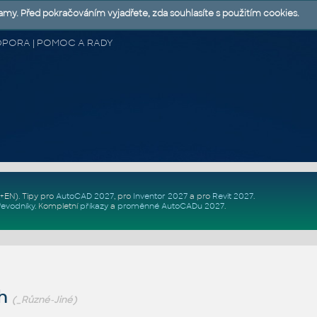
lamy. Před pokračováním vyjadřete, zda souhlasíte s použitím cookies.
 PODPORA | POMOC A RADY
Z+EN)
. Tipy pro
AutoCAD 2027
, pro
Inventor 2027
a pro
Revit 2027
.
řevodníky
.
Kompletní
příkazy
a
proměnné AutoCADu 2027
.
ch
(_Různé-Jiné)