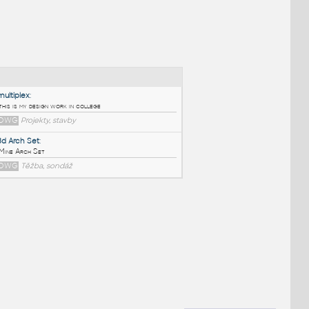
NÉ BLOKY
:
multiplex
:
this is my design work in college
DWG
Projekty, stavby
3d Arch Set
:
Mine Arch Set
DWG
Těžba, sondáž