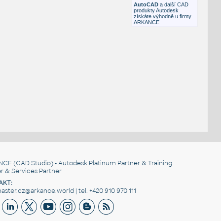
AutoCAD
a další CAD
produkty Autodesk
získáte výhodně u firmy
ARKANCE
NCE
(CAD Studio) - Autodesk Platinum Partner & Training
r & Services Partner
AKT:
ster.cz@arkance.world | tel. +420 910 970 111