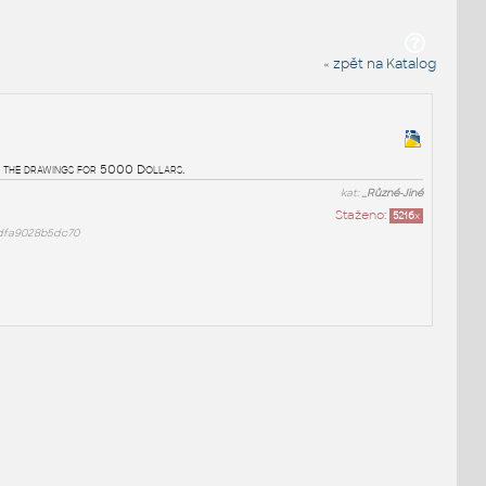
« zpět na Katalog
old the drawings for 5000 Dollars.
kat:
_Různé-Jiné
Staženo:
5216
x
dfa9028b5dc70