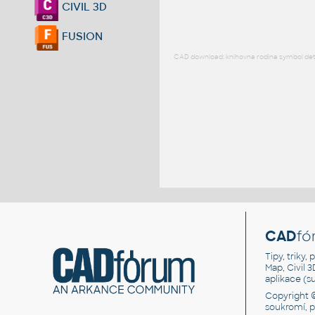
CIVIL 3D
FUSION
CAD download: knihovna rodina symbol detai
CAD
fó
Tipy, triky
Map, Civil 
aplikace (
Copyright 
soukromí, 