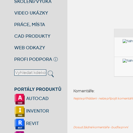
ŠKOLENÍ/VÝUKA
VIDEO UKÁZKY
PRÁCE, MÍSTA
CAD PRODUKTY
WEB ODKAZY
PROFI PODPORA
ⓘ
PORTÁLY PRODUKTŮ
Komentáře:
AUTOCAD
Nejste přihlášeni - nelze připojit komentá
INVENTOR
REVIT
Dosud žádné komentáře - buďte první