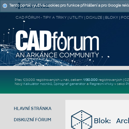
Tento portál využívá cookies pro funkce přihlášení a pro Google rek
CAD FÓRUM - TIPY A TRIKY | UTILITY | DISKUZE | BLOKY |
Přes 123.000 registrovaných u nás, celkem
1.130.000
registrovaných (C
Nový
Kalkulátor nosníků
,
Spirograf generátor
a
Regresní křivky
v sekci
P
HLAVNÍ STRÁNKA
Blok: Ar
DISKUZNÍ FÓRUM