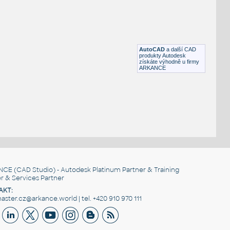
DWG
Nábytek
DIN-rack
:
Server rack 19" DIN - dyn.výška (U)
DWG
Nábytek
AutoCAD
a další CAD
produkty Autodesk
získáte výhodně u firmy
ARKANCE
NCE
(CAD Studio) - Autodesk Platinum Partner & Training
r & Services Partner
AKT:
ster.cz@arkance.world | tel. +420 910 970 111