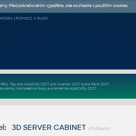
lamy. Před pokračováním vyjadřete, zda souhlasíte s použitím cookies.
 PODPORA | POMOC A RADY
Z+EN)
. Tipy pro
AutoCAD 2027
, pro
Inventor 2027
a pro
Revit 2027
.
řevodníky
.
Kompletní
příkazy
a
proměnné AutoCADu 2027
.
el: 3D SERVER CABINET
(Počítače)