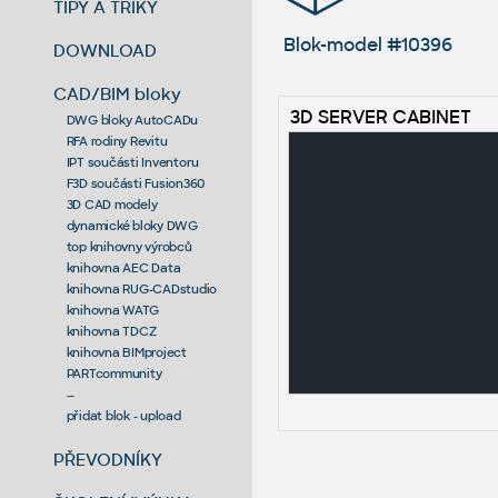
TIPY A TRIKY
Blok-model #10396
DOWNLOAD
CAD/BIM bloky
3D SERVER CABINET
DWG bloky AutoCADu
RFA rodiny Revitu
IPT součásti Inventoru
F3D součásti Fusion360
3D CAD modely
dynamické bloky DWG
top knihovny výrobců
knihovna AEC Data
knihovna RUG-CADstudio
knihovna WATG
knihovna TDCZ
knihovna BIMproject
PARTcommunity
--
přidat blok - upload
PŘEVODNÍKY