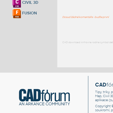
CIVIL 3D
FUSION
Dosud žádné komentáře - buďte první
CAD download: knihovna rodina symbol detai
CAD
fó
Tipy, triky
Map, Civil 
aplikace (
Copyright 
soukromí, 