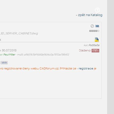
« zpět na Katalog
3D_SERVER_CABINET.dwg
k
kat:
Počítače
ne
30.07.2013
Staženo:
1737
x
or:
Paul Miller
•
md5: af60767bff690bf804c0a7972e7964f2
skrin
n pro registrované členy webu CADforum.cz. Přihlaste se -
registrace
je