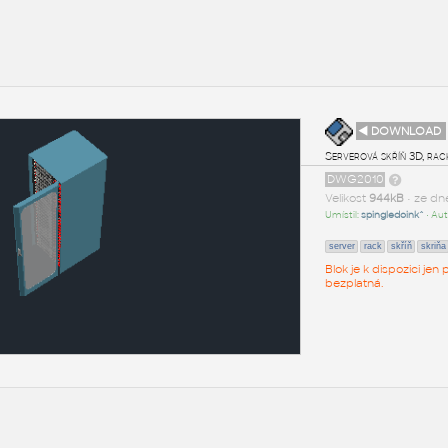
◄ DOWNLOAD
Serverová skříň 3D, rac
DWG2010
Velikost
944kB
• ze d
Umístil:
spingledoink^
• Aut
server
rack
skříň
skriňa
Blok je k dispozici je
bezplatná.