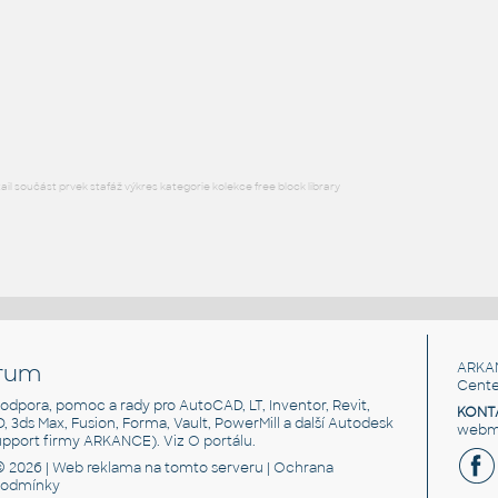
RFA
Nábytek
SERVER RACK
:
server rack
RFA
Nábytek
l součást prvek stafáž výkres kategorie kolekce free block library
rum
ARKA
Cente
, podpora, pomoc a rady pro AutoCAD, LT, Inventor, Revit,
KONT
3D, 3ds Max, Fusion, Forma, Vault, PowerMill a další Autodesk
webma
support firmy ARKANCE). Viz
O portálu
.
© 2026 |
Web reklama
na tomto serveru |
Ochrana
podmínky