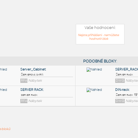
Vaše hodnocení:
Nejste přihlášeni - nemůžete
hodnotit blok
PODOB
ře bloků
Server_Cabinet
:
Serverová skříň