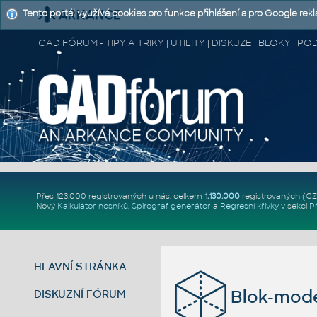
Tento portál využívá cookies pro funkce přihlášení a pro Google rek
CAD FÓRUM - TIPY A TRIKY | UTILITY | DISKUZE | BLOKY |
Přes 123.000 registrovaných u nás, celkem
1.130.000
registrovaných (C
Nový
Kalkulátor nosníků
,
Spirograf generátor
a
Regresní křivky
v sekci
P
HLAVNÍ STRÁNKA
Blok-mod
DISKUZNÍ FÓRUM