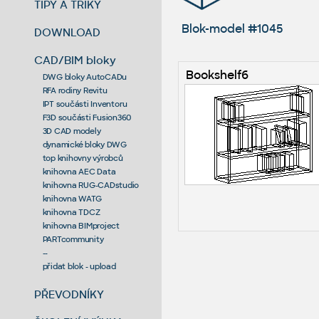
TIPY A TRIKY
Blok-model #1045
DOWNLOAD
CAD/BIM bloky
Bookshelf6
DWG bloky AutoCADu
RFA rodiny Revitu
IPT součásti Inventoru
F3D součásti Fusion360
3D CAD modely
dynamické bloky DWG
top knihovny výrobců
knihovna AEC Data
knihovna RUG-CADstudio
knihovna WATG
knihovna TDCZ
knihovna BIMproject
PARTcommunity
--
přidat blok - upload
PŘEVODNÍKY