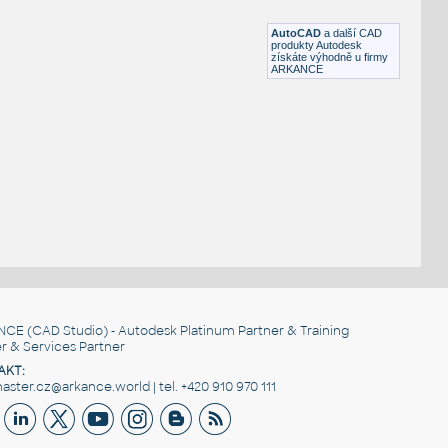
DWG
Nábytek
AutoCAD
a další CAD
produkty Autodesk
získáte výhodně u firmy
ARKANCE
NCE
(CAD Studio) - Autodesk Platinum Partner & Training
r & Services Partner
AKT:
ster.cz@arkance.world | tel. +420 910 970 111