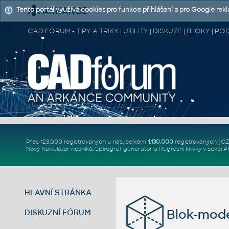
Tento portál využívá cookies pro funkce přihlášení a pro Google rek
CAD FÓRUM - TIPY A TRIKY | UTILITY | DISKUZE | BLOKY |
Přes 123.000 registrovaných u nás, celkem
1.130.000
registrovaných (C
Nový
Kalkulátor nosníků
,
Spirograf generátor
a
Regresní křivky
v sekci
P
HLAVNÍ STRÁNKA
Blok-mode
DISKUZNÍ FÓRUM