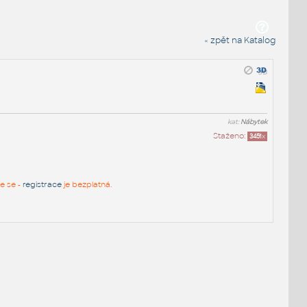
« zpět na Katalog
kat:
Nábytek
Staženo:
3451
x
te se -
registrace
je bezplatná.