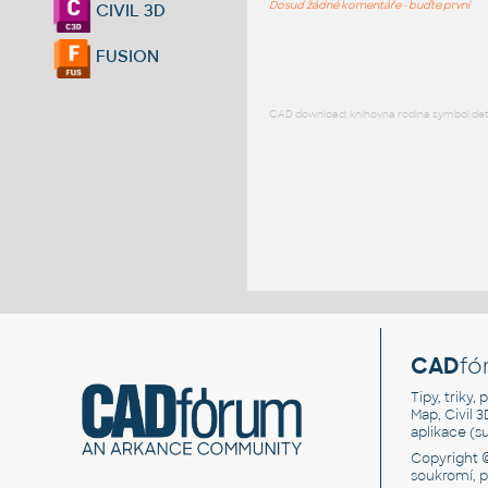
Dosud žádné komentáře - buďte první
CIVIL 3D
FUSION
CAD download: knihovna rodina symbol detai
CAD
fó
Tipy, triky
Map, Civil 
aplikace (
Copyright 
soukromí, 