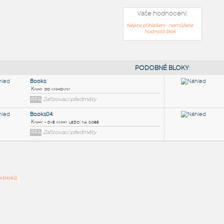
Vaše hodnocení:
Nejste přihlášeni - nemůžete
hodnotit blok
PODOB
Books
:
ře bloků
Knihy do knihovny
RFA
Zařizovací předměty
Books04
:
Knihy - dvě knihy ležící na sobě