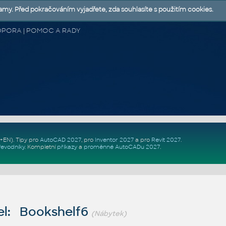
lamy. Před pokračováním vyjadřete, zda souhlasíte s použitím cookies.
 PODPORA | POMOC A RADY
Z+EN)
. Tipy pro
AutoCAD 2027
, pro
Inventor 2027
a pro
Revit 2027
.
řevodníky
.
Kompletní
příkazy
a
proměnné AutoCADu 2027
.
l: Bookshelf6
(Nábytek)