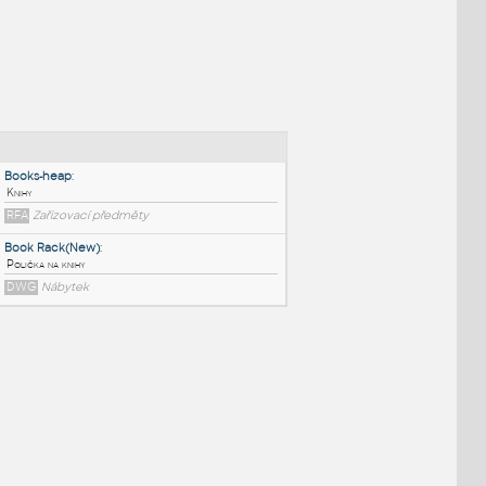
NÉ BLOKY
:
Books-heap
:
Knihy
RFA
Zařizovací předměty
Book Rack(New)
:
Polička na knihy