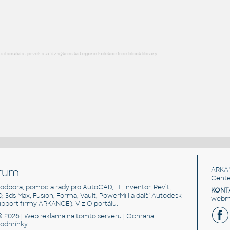
RFA
Zařizovací předměty
l součást prvek stafáž výkres kategorie kolekce free block library
rum
ARKA
Cente
, podpora, pomoc a rady pro AutoCAD, LT, Inventor, Revit,
KONT
3D, 3ds Max, Fusion, Forma, Vault, PowerMill a další Autodesk
webma
support firmy ARKANCE). Viz
O portálu
.
© 2026 |
Web reklama
na tomto serveru |
Ochrana
podmínky