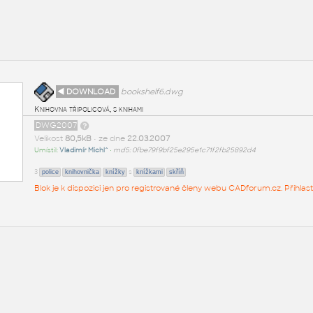
◄ DOWNLOAD
bookshelf6.dwg
Knihovna třipolicová, s knihami
DWG2007
Velikost
80,5kB
• ze dne
22.03.2007
Umístil:
Vladimír Michl^
•
md5: 0fbe79f9bf25e295e1c71f2fb25892d4
3
s
police
knihovnička
knížky
knížkami
skříň
Blok je k dispozici jen pro registrované členy webu CADforum.cz. Přihlas