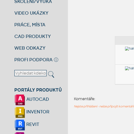
ŠKOLENÍ/VÝUKA
VIDEO UKÁZKY
PRÁCE, MÍSTA
CAD PRODUKTY
WEB ODKAZY
PROFI PODPORA
ⓘ
PORTÁLY PRODUKTŮ
AUTOCAD
Komentáře:
Nejste přihlášeni - nelze připojit komentá
INVENTOR
REVIT