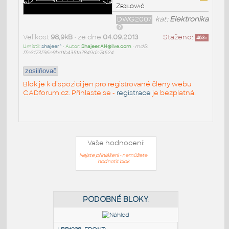
Zesilovač
DWG2007
kat:
Elektronika
Velikost
98,9kB
• ze dne
04.09.2013
Staženo:
463
x
Umístil:
shajeer^
• Autor:
Shajeer.AH@live.com
•
md5:
ffe2173f96e9bd1b4351a7849dc74524
zosilňovač
Blok je k dispozici jen pro registrované členy webu
CADforum.cz. Přihlaste se -
registrace
je bezplatná.
Vaše hodnocení:
Nejste přihlášeni - nemůžete
hodnotit blok