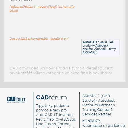
LBB1930_1935_FRONT
Nejste přihlášeni - nelze připojit komentáře
bloků
DWG
Sdělovací
Behringer HA400 Micro AMP
:
4-kanálový sluchátkový zesiloovač
Dosud žádné komentáře - buďte první
AutoCAD
a další CAD
DWG
Součástky
produkty Autodesk
získáte výhodně u firmy
ARKANCE
CAD download: knihovna rodina symbol detail součást
prvek stafáž výkres kategorie kolekce free block library
CAD
fórum
ARKANCE
(CAD
Studio) - Autodesk
Platinum Partner &
Tipy, triky, podpora,
Training Center &
pomoc a rady pro
Services Partner
AutoCAD, LT, Inventor,
Revit, Map, Civil 3D, 3ds
KONTAKT:
Max, Fusion, Forma,
webmaster.cz@arkance.w