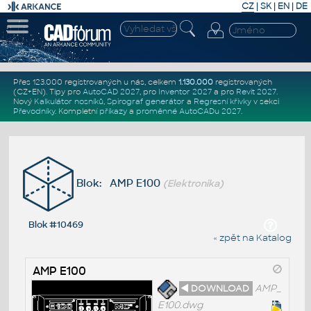
CZ
|
SK
|
EN
|
DE
Přes 123.000 registrovaných u nás, celkem
1.130.000
registrovaných
(CZ+EN)
. Tipy pro
AutoCAD 2027
, pro
Inventor 2027
a pro
Revit 2027
.
Nový
Kalkulátor nosníků
,
Spirograf generátor
a
Regresní křivky
v sekci
Převodníky
.
Kompletní
příkazy
a
proměnné AutoCADu 2027
.
Blok: AMP E100
(Elektronika)
Blok #10469
« zpět na Katalog
AMP E100
◄ DOWNLOAD
AMP_
E100.dwg