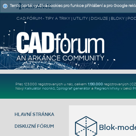
Tento portál využívá cookies pro funkce přihlášení a pro Google rek
CAD FÓRUM - TIPY A TRIKY | UTILITY | DISKUZE | BLOKY |
Přes 123.000 registrovaných u nás, celkem
1.130.000
registrovaných (C
Nový
Kalkulátor nosníků
,
Spirograf generátor
a
Regresní křivky
v sekci
P
HLAVNÍ STRÁNKA
Blok-mode
DISKUZNÍ FÓRUM