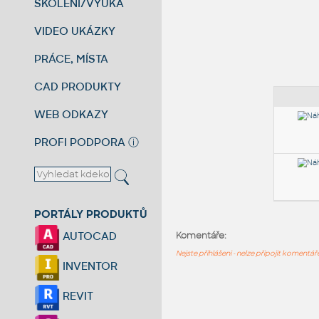
ŠKOLENÍ/VÝUKA
VIDEO UKÁZKY
PRÁCE, MÍSTA
CAD PRODUKTY
WEB ODKAZY
PROFI PODPORA
ⓘ
PORTÁLY PRODUKTŮ
AUTOCAD
Komentáře:
Nejste přihlášeni - nelze připojit komentá
INVENTOR
REVIT