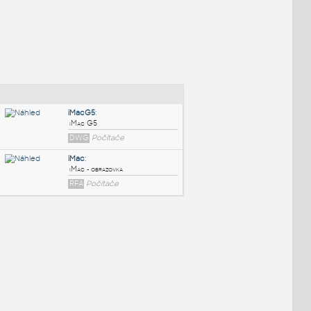
NÉ BLOKY
:
iMacG5
:
iMac G5
DWG
Počítače
iMac
:
iMac - obrazovka