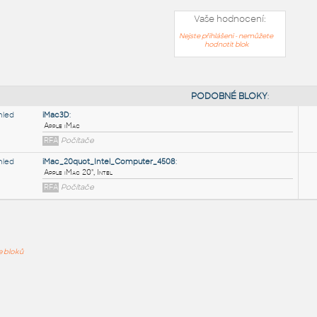
Vaše hodnocení:
Nejste přihlášeni - nemůžete
hodnotit blok
PODOB
iMac3D
:
ře bloků
Apple iMac
RFA
Počítače
iMac_20quot_Intel_Computer_4508
:
Apple iMac 20", Intel