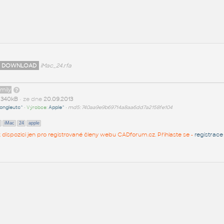
 DOWNLOAD
iMac_24.rfa
amily
t
340kB
• ze dne
20.09.2013
ongleutc^
• Výrobce:
Apple^
•
md5: 740aa9e9b69714a8aa6dd7a2158fe104
iMac
24
apple
 k dispozici jen pro registrované členy webu CADforum.cz. Přihlaste se -
registrace