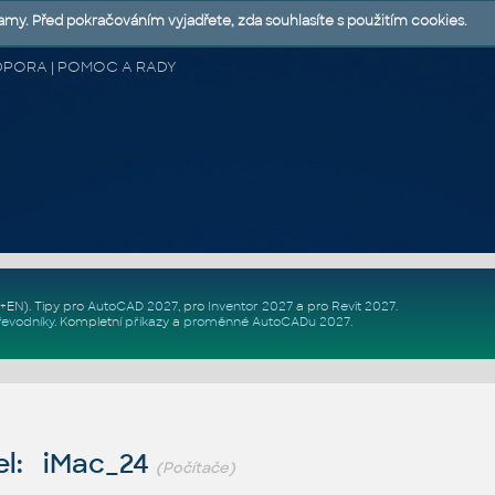
lamy. Před pokračováním vyjadřete, zda souhlasíte s použitím cookies.
 PODPORA | POMOC A RADY
Z+EN)
. Tipy pro
AutoCAD 2027
, pro
Inventor 2027
a pro
Revit 2027
.
řevodníky
.
Kompletní
příkazy
a
proměnné AutoCADu 2027
.
l: iMac_24
(Počítače)