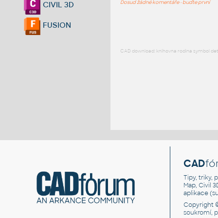
Dosud žádné komentáře - buďte první
CIVIL 3D
FUSION
CAD download: knihovna rodina symbol detai
CAD
fó
Tipy, triky
Map, Civil 
aplikace (
Copyright 
soukromí, 