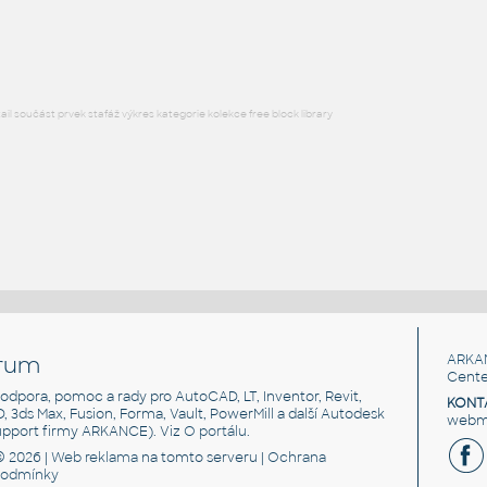
RFA
Počítače
l součást prvek stafáž výkres kategorie kolekce free block library
rum
ARKA
Cente
, podpora, pomoc a rady pro AutoCAD, LT, Inventor, Revit,
KONT
3D, 3ds Max, Fusion, Forma, Vault, PowerMill a další Autodesk
webma
support firmy ARKANCE). Viz
O portálu
.
© 2026 |
Web reklama
na tomto serveru |
Ochrana
podmínky