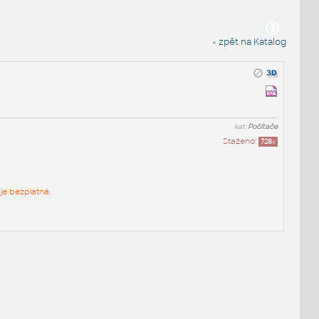
« zpět na Katalog
kat:
Počítače
Staženo:
728
x
je bezplatná.