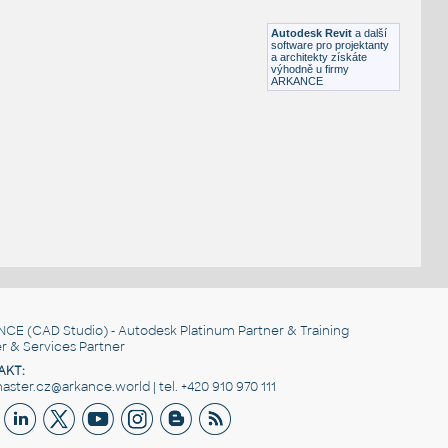
RFA
Počítače
Autodesk Revit
a další
software pro projektanty
a architekty získáte
výhodně u firmy
ARKANCE
NCE
(CAD Studio) - Autodesk Platinum Partner & Training
r & Services Partner
AKT:
ster.cz@arkance.world | tel. +420 910 970 111