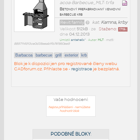
acoa-Barbecue_MLT-1.rfa
Betonový prefabrikovaný venkovní
barbecue krb
Revit family
kat:
Kamna, krby
Velikost
512kB
• ze
Staženo:
1719
x
dne
04.12.2013
Umístil:
antehelix^
• Autor:
MLT
•
md5:
8897114913ce0d38eeab1fb74f860ee9
Barbacoa
barbecue
grill
exterior
krb
Blok je k dispozici jen pro registrované členy webu
CADforum.cz. Přihlaste se -
registrace
je bezplatná.
Vaše hodnocení:
Nejste přihlášeni - nemůžete
hodnotit blok