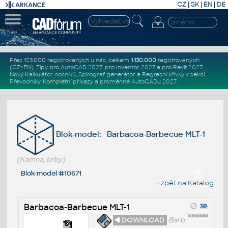
CZ
|
SK
|
EN
|
DE
Přes 123.000 registrovaných u nás, celkem
1.130.000
registrovaných
(CZ+EN)
. Tipy pro
AutoCAD 2027
, pro
Inventor 2027
a pro
Revit 2027
.
Nový
Kalkulátor nosníků
,
Spirograf generátor
a
Regresní křivky
v sekci
Převodníky
.
Kompletní
příkazy
a
proměnné AutoCADu 2027
.
Blok-model: Barbacoa-Barbecue MLT-1
(Kamna, krby)
Blok-model #10671
« zpět na Katalog
Barbacoa-Barbecue MLT-1
◄ DOWNLOAD
Barb