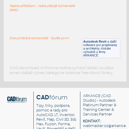
Gril na barbecue
Nejste přihlášeni - nelze připojit komentáře
RFA
Zábava
bloků
Venkovni krb
:
Venkovní krb
Dosud žádné komentáře - buďte první
Autodesk Revit
a další
RFA
Exteriéry
software pro projektanty
a architekty získáte
výhodně u firmy
ARKANCE
CAD download: knihovna rodina symbol detail součást
prvek stafáž výkres kategorie kolekce free block library
CAD
fórum
ARKANCE
(CAD
Studio) - Autodesk
Platinum Partner &
Tipy, triky, podpora,
Training Center &
pomoc a rady pro
Services Partner
AutoCAD, LT, Inventor,
Revit, Map, Civil 3D, 3ds
KONTAKT:
Max, Fusion, Forma,
webmaster.cz@arkance.w
Vault, PowerMill a další