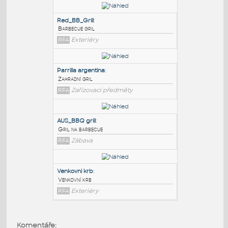
PODOBNÉ BLOKY
:
Red_BB_Grill
:
Barbecue gril
RFA
Exteriéry
Parrilla argentina
:
Zahradní gril
RFA
Zařizovací předměty
AUS_BBQ grill
:
Komentáře: