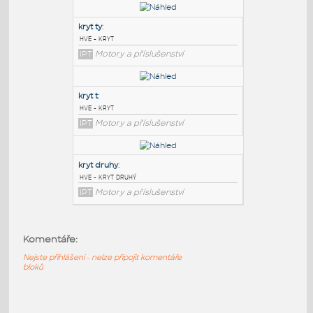
PODOBNÉ BLOKY
:
kryt tyc
:
hve - kryt
IPT
Motory a příslušenství
kryt ty
:
hve - kryt
IPT
Motory a příslušenství
kryt t
:
hve - kryt
Komentáře:
IPT
Motory a příslušenství
Nejste přihlášeni - nelze připojit komentáře
bloků
kryt druhy
: