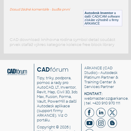
hve - kryt druhý
Dosud žádné komentáře - buďte první
IPT
Motory a příslušenství
Autodesk Inventor
a
další CAD/CAM software
získáte výhodně u firmy
ARKANCE
CAD download: knihovna rodina symbol detail součást
prvek stafáž výkres kategorie kolekce free block library
CAD
fórum
ARKANCE
(CAD
Studio) - Autodesk
Platinum Partner &
Tipy, triky, podpora,
Training Center &
pomoc a rady pro
Services Partner
AutoCAD, LT, Inventor,
Revit, Map, Civil 3D, 3ds
KONTAKT:
Max, Fusion, Forma,
webmaster.cz@arkance.w
Vault, PowerMill a další
| tel. +420 910 970 111
Autodesk aplikace
(support firmy
ARKANCE). Viz
O
portálu
.
Copyright © 2026 |