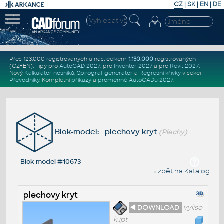
CZ
|
SK
|
EN
|
DE
Přes 123.000 registrovaných u nás, celkem
1.130.000
registrovaných
(CZ+EN)
. Tipy pro
AutoCAD 2027
, pro
Inventor 2027
a pro
Revit 2027
.
Nový
Kalkulátor nosníků
,
Spirograf generátor
a
Regresní křivky
v sekci
Převodníky
.
Kompletní
příkazy
a
proměnné AutoCADu 2027
.
Blok-model: plechovy kryt
(Plechy)
Blok-model #10673
« zpět na Katalog
plechovy kryt
◄ DOWNLOAD
vyliso
k.ipt