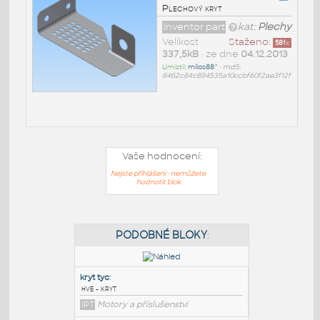
Plechový kryt
Inventor part
kat:
Plechy
Velikost
Staženo:
581
x
337,5kB
• ze dne
04.12.2013
Umístil:
milos88^
•
md5:
8462c84c894535a10ccbf60f2ae3f12f
Vaše hodnocení:
Nejste přihlášeni - nemůžete
hodnotit blok