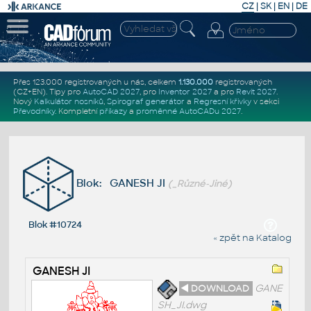
CZ
|
SK
|
EN
|
DE
Přes 123.000 registrovaných u nás, celkem
1.130.000
registrovaných
(CZ+EN)
. Tipy pro
AutoCAD 2027
, pro
Inventor 2027
a pro
Revit 2027
.
Nový
Kalkulátor nosníků
,
Spirograf generátor
a
Regresní křivky
v sekci
Převodníky
.
Kompletní
příkazy
a
proměnné AutoCADu 2027
.
Blok: GANESH JI
(_Různé-Jiné)
Blok #10724
« zpět na Katalog
GANESH JI
◄ DOWNLOAD
GANE
SH_JI.dwg