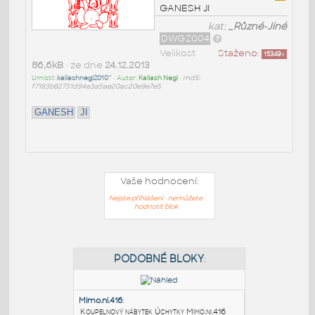
GANESH JI
kat:
_Různé-Jiné
DWG2004
Velikost
Staženo:
15349
x
86,6kB
• ze dne
24.12.2013
Umístil:
kailashnegi2010^
• Autor:
Kailash Negi
•
md5:
f7183b82731d94e3a5ae20ac20e9e7e5
GANESH
JI
Vaše hodnocení:
Nejste přihlášeni - nemůžete
hodnotit blok