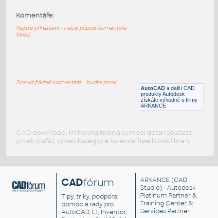
DWG
Záznam
Komentáře:
Nejste přihlášeni - nelze připojit komentáře
bloků
TrubkaNaVnejsiPovrch
:
Parametrický model válcové trubky z
plechu - šikmo napojen na jinou válcovou
trubku, ale nezasahuje do ní (je to rozdíl
oproti prostému zesílení, které zasáhne na
jednom nebo druhém konci do hlavní trubky)
Dosud žádné komentáře - buďte první
AutoCAD
a další CAD
IPT
Plechy
produkty Autodesk
získáte výhodně u firmy
ARKANCE
CAD download: knihovna rodina symbol detail součást
prvek stafáž výkres kategorie kolekce free block library
CAD
fórum
ARKANCE
(CAD
Studio) - Autodesk
Platinum Partner &
Tipy, triky, podpora,
Training Center &
pomoc a rady pro
Services Partner
AutoCAD, LT, Inventor,