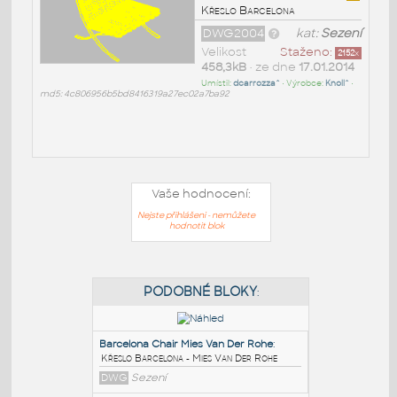
Křeslo Barcelona
DWG2004
kat:
Sezení
Velikost
Staženo:
2152
x
458,3kB
• ze dne
17.01.2014
Umístil:
dcarrozza^
• Výrobce:
Knoll^
•
md5: 4c806956b5bd8416319a27ec02a7ba92
Vaše hodnocení:
Nejste přihlášeni - nemůžete
hodnotit blok