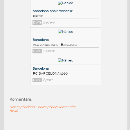
PODOBNÉ BLOKY
:
Barcelona Chair Mies Van Der Rohe
:
Křeslo Barcelona - Mies Van Der Rohe
DWG
Sezení
barcelona chair romania
:
Křeslo
DWG
Sezení
Barcelona
:
mies van der rohe - Barcelona
Komentáře:
DWG
Sezení
Nejste přihlášeni - nelze připojit komentáře
bloků
Barcelona
: