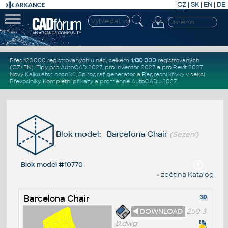
CZ
|
SK
|
EN
|
DE
Přes 123.000 registrovaných u nás, celkem
1.130.000
registrovaných
(CZ+EN)
. Tipy pro
AutoCAD 2027
, pro
Inventor 2027
a pro
Revit 2027
.
Nový
Kalkulátor nosníků
,
Spirograf generátor
a
Regresní křivky
v sekci
Převodníky
.
Kompletní
příkazy
a
proměnné AutoCADu 2027
.
Blok-model: Barcelona Chair
(Sezení)
Blok-model #10770
« zpět na Katalog
Barcelona Chair
◄ DOWNLOAD
250-3
D.dwg