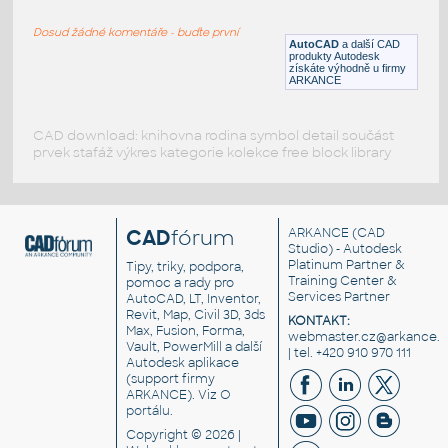
FC BARCELONA logo
Dosud žádné komentáře - buďte první
DWG
Sport
AutoCAD
a další CAD
produkty Autodesk
získáte výhodně u firmy
ARKANCE
CAD download: knihovna rodina symbol detail součást
prvek stafáž výkres kategorie kolekce free block library
CAD
fórum
ARKANCE
(CAD
Studio) - Autodesk
Platinum Partner &
Tipy, triky, podpora,
Training Center &
pomoc a rady pro
Services Partner
AutoCAD, LT, Inventor,
Revit, Map, Civil 3D, 3ds
KONTAKT:
Max, Fusion, Forma,
webmaster.cz@arkance.w
Vault, PowerMill a další
| tel. +420 910 970 111
Autodesk aplikace
(support firmy
ARKANCE). Viz
O
portálu
.
Copyright © 2026 |