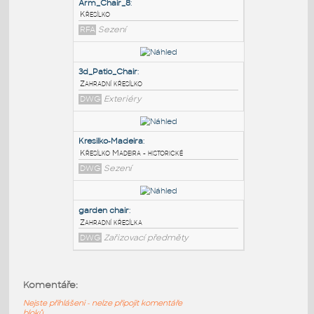
PODOBNÉ BLOKY
:
Arm_Chair_8
:
Křesílko
RFA
Sezení
3d_Patio_Chair
:
Zahradní křesílko
DWG
Exteriéry
Kresilko-Madeira
:
Komentáře:
Křesílko Madeira - historické
Nejste přihlášeni - nelze připojit komentáře
DWG
Sezení
bloků