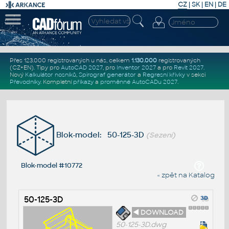
CZ
|
SK
|
EN
|
DE
Přes 123.000 registrovaných u nás, celkem
1.130.000
registrovaných
(CZ+EN)
. Tipy pro
AutoCAD 2027
, pro
Inventor 2027
a pro
Revit 2027
.
Nový
Kalkulátor nosníků
,
Spirograf generátor
a
Regresní křivky
v sekci
Převodníky
.
Kompletní
příkazy
a
proměnné AutoCADu 2027
.
Blok-model: 50-125-3D
(Sezení)
Blok-model #10772
« zpět na Katalog
50-125-3D
◄ DOWNLOAD
50-125-3D.dwg