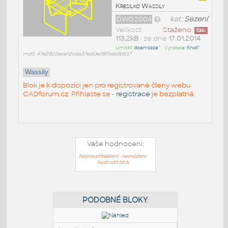
Křesílko Wassily
DWG2004
kat:
Sezení
Velikost
Staženo:
534
x
113,2kB
• ze dne
17.01.2014
Umístil:
dcarrozza^
• Výrobce:
Knoll^
•
md5: 47e2822ece12caa37ed0e08f5eb9b637
Wassily
Blok je k dispozici jen pro registrované členy webu
CADforum.cz. Přihlaste se -
registrace
je bezplatná.
Vaše hodnocení:
Nejste přihlášeni - nemůžete
hodnotit blok