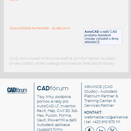
garden chair
:
Zahradní křesílka
Dosud žádné komentáře - buďte první
DWG
Zařizovací předměty
AutoCAD
a další CAD
produkty Autodesk
získáte výhodně u firmy
ARKANCE
CAD download: knihovna rodina symbol detail součást
prvek stafáž výkres kategorie kolekce free block library
CAD
fórum
ARKANCE
(CAD
Studio) - Autodesk
Platinum Partner &
Tipy, triky, podpora,
Training Center &
pomoc a rady pro
Services Partner
AutoCAD, LT, Inventor,
Revit, Map, Civil 3D, 3ds
KONTAKT:
Max, Fusion, Forma,
webmaster.cz@arkance.w
Vault, PowerMill a další
| tel. +420 910 970 111
Autodesk aplikace
(support firmy