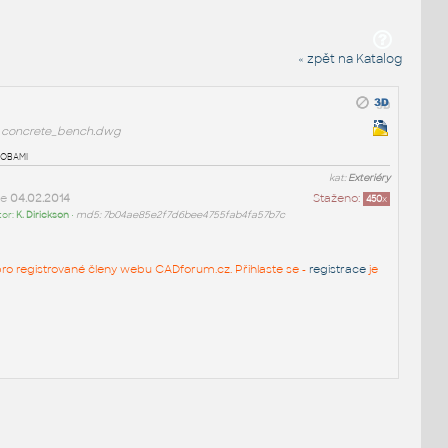
« zpět na Katalog
concrete_bench.dwg
bobami
kat:
Exteriéry
ne
04.02.2014
Staženo:
450
x
tor:
K. Dirickson
•
md5: 7b04ae85e2f7d6bee4755fab4fa57b7c
n pro registrované členy webu CADforum.cz. Přihlaste se -
registrace
je