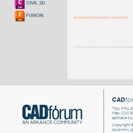
CIVIL 3D
FUSION
Dosud žádné komentáře - buďte první
CAD download: knihovna rodina symbol detai
CAD
fó
Tipy, triky
Map, Civil 
aplikace (
Copyright 
soukromí, 