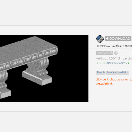
◄ DOWNLOAD
Betonová lavička s ozd
DWG2013
Velikost
1,66MB
• ze d
Umístil:
KDirickson05^
• Au
Bench
lavička
sedátko
Blok je k dispozici je
bezplatná.