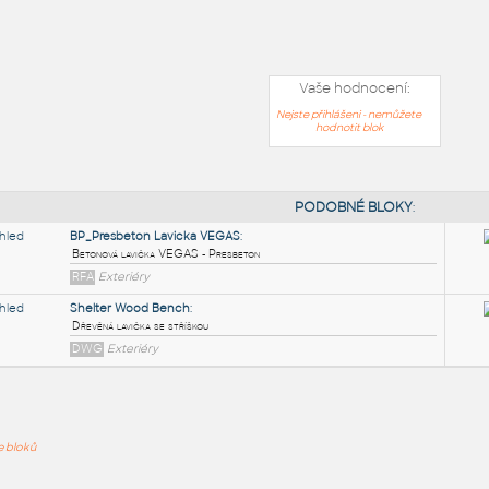
Vaše hodnocení:
Nejste přihlášeni - nemůžete
hodnotit blok
PODOB
ře bloků
BP_Presbeton Lavicka VEGAS
:
Betonová lavička VEGAS - Presbeton