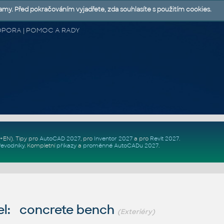
lamy. Před pokračováním vyjadřete, zda souhlasíte s použitím cookies.
 PODPORA | POMOC A RADY
Z+EN)
. Tipy pro
AutoCAD 2027
, pro
Inventor 2027
a pro
Revit 2027
.
řevodníky
.
Kompletní
příkazy
a
proměnné AutoCADu 2027
.
l: concrete bench
(Exteriéry)