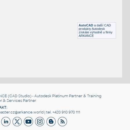
DWG
Exteriéry
Outdoor bench
:
Lavička parková
DWG
Město
AutoCAD
a další CAD
produkty Autodesk
získáte výhodně u firmy
ARKANCE
NCE
(CAD Studio) - Autodesk Platinum Partner & Training
r & Services Partner
AKT:
ster.cz@arkance.world | tel. +420 910 970 111