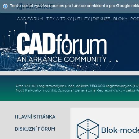
Tento portál využívá cookies pro funkce přihlášení a pro Google rek
CAD FÓRUM - TIPY A TRIKY | UTILITY | DISKUZE | BLOKY |
Přes 123.000 registrovaných u nás, celkem
1.130.000
registrovaných (C
Nový
Kalkulátor nosníků
,
Spirograf generátor
a
Regresní křivky
v sekci
P
HLAVNÍ STRÁNKA
Blok-mode
DISKUZNÍ FÓRUM