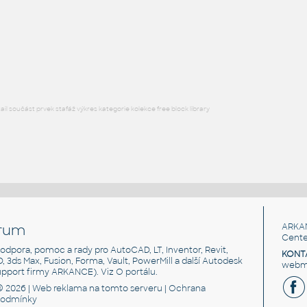
RFA
Exteriéry
Shelter Wood Bench
:
Dřevěná lavička se stříškou
DWG
Exteriéry
l součást prvek stafáž výkres kategorie kolekce free block library
rum
ARKA
Cente
, podpora, pomoc a rady pro AutoCAD, LT, Inventor, Revit,
KONT
3D, 3ds Max, Fusion, Forma, Vault, PowerMill a další Autodesk
webma
support firmy ARKANCE). Viz
O portálu
.
© 2026 |
Web reklama
na tomto serveru |
Ochrana
podmínky