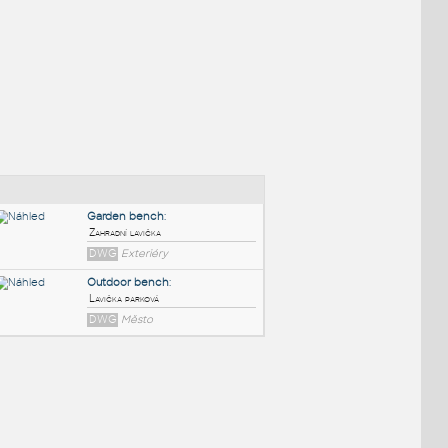
NÉ BLOKY
:
Garden bench
:
Zahradní lavička