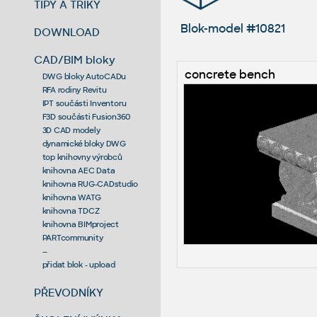
TIPY A TRIKY
Blok-model #10821
DOWNLOAD
CAD/BIM bloky
concrete bench
DWG bloky AutoCADu
RFA rodiny Revitu
IPT součásti Inventoru
F3D součásti Fusion360
3D CAD modely
dynamické bloky DWG
top knihovny výrobců
knihovna AEC Data
knihovna RUG-CADstudio
knihovna WATG
knihovna TDCZ
knihovna BIMproject
PARTcommunity
--
přidat blok - upload
PŘEVODNÍKY