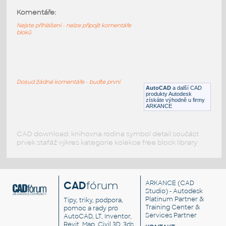
ANSI flanges class 150 size half inches
:
Komentáře:
3D ANSI Flanges Class 150, Size 1/2"
Nejste přihlášeni - nelze připojit komentáře
DWG
Příruby
bloků
C-SMD-TYCO
:
Sada SMD kondenzátorov v 10 rozmeroch
voliteľných v tabuľke i Součást
Dosud žádné komentáře - buďte první
AutoCAD
a další CAD
IPT
Součástky
produkty Autodesk
získáte výhodně u firmy
ARKANCE
CAD download: knihovna rodina symbol detail součást
prvek stafáž výkres kategorie kolekce free block library
CAD
fórum
ARKANCE
(CAD
Studio) - Autodesk
Platinum Partner &
Tipy, triky, podpora,
Training Center &
pomoc a rady pro
Services Partner
AutoCAD, LT, Inventor,
Revit, Map, Civil 3D, 3ds