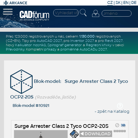
CZ
|
SK
|
EN
|
DE
Přes 123.000 registrovaných u nás, celkem
1.130.000
registrovaných
(CZ+EN)
. Tipy pro
AutoCAD 2027
, pro
Inventor 2027
a pro
Revit 2027
.
Nový
Kalkulátor nosníků
,
Spirograf generátor
a
Regresní křivky
v sekci
Převodníky
.
Kompletní
příkazy
a
proměnné AutoCADu 2027
.
Blok-model: Surge Arrester Class 2 Tyco
OCP2-20S
(Rozvaděče, jističe)
Blok-model #10921
« zpět na Katalog
Surge Arrester Class 2 Tyco OCP2-20S
◄ DOWNLOAD