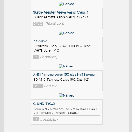
PODOBNÉ BLOKY
:
Surge Arester Areva Varisil Class 1
:
Surge Arester Areva Varisil Class 1
DWG
_Různé-Jiné
770585-1
:
Konektor Tyco - 20w Plug Dual row
White UL 94 V-0
IPT
Konektory