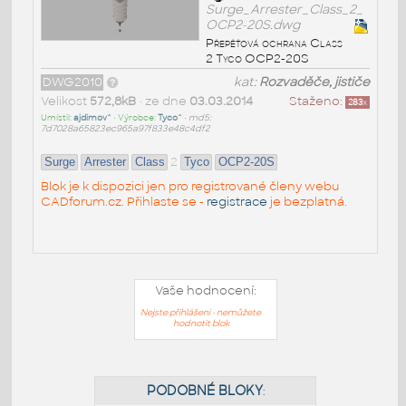
Surge_Arrester_Class_2_
OCP2-20S.dwg
Přepěťová ochrana Class
2 Tyco OCP2-20S
DWG2010
kat:
Rozvaděče, jističe
Velikost
572,8kB
• ze dne
03.03.2014
Staženo:
283
x
Umístil:
ajdimov^
• Výrobce:
Tyco^
•
md5:
7d7028a65823ec965a97f833e48c4df2
2
Surge
Arrester
Class
Tyco
OCP2-20S
Blok je k dispozici jen pro registrované členy webu
CADforum.cz. Přihlaste se -
registrace
je bezplatná.
Vaše hodnocení:
Nejste přihlášeni - nemůžete
hodnotit blok