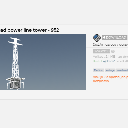
ad power line tower - 952
◄ DOWNLOAD
Stožár rozvodu vysokéh
DWG2010
Velikost
2,11MB
• ze d
Umístil:
ajdimov^
•
md5: 6
Medium
voltage
overhead
Blok je k dispozici je
bezplatná.