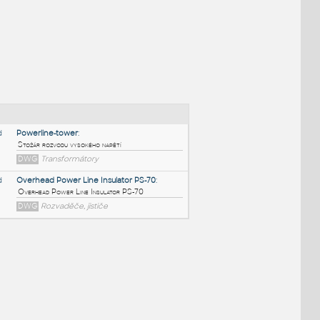
NÉ BLOKY
:
Powerline-tower
:
Stožár rozvodu vysokého napětí
DWG
Transformátory