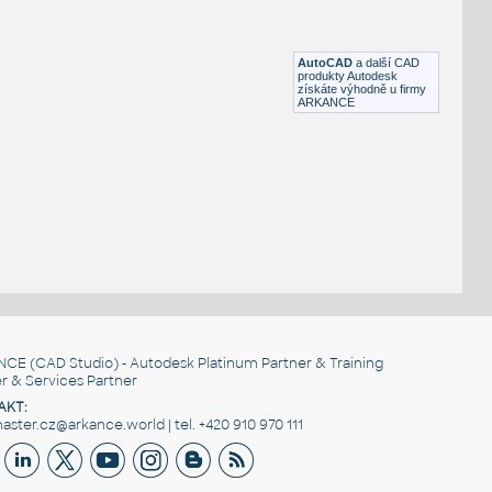
Overhead Power Line Insulator PS-70
:
nes
Overhead Power Line Insulator PS-70
DWG
Rozvaděče, jističe
AutoCAD
a další CAD
produkty Autodesk
získáte výhodně u firmy
ARKANCE
NCE
(CAD Studio) - Autodesk Platinum Partner & Training
r & Services Partner
AKT:
ster.cz@arkance.world | tel. +420 910 970 111