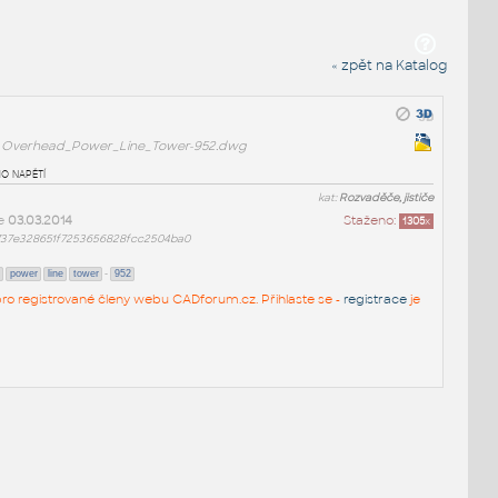
« zpět na Katalog
Overhead_Power_Line_Tower-952.dwg
o napětí
kat:
Rozvaděče, jističe
ne
03.03.2014
Staženo:
1305
x
737e328651f7253656828fcc2504ba0
-
power
line
tower
952
n pro registrované členy webu CADforum.cz. Přihlaste se -
registrace
je