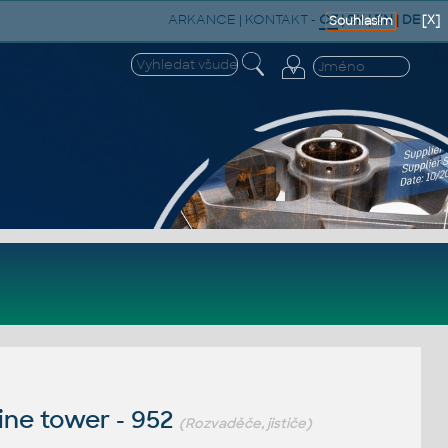
ARKANCE
|
KONTAKT
-
CZ
|
SK
|
EN
|
DE
[X]
Souhlasím
ne tower - 952
(Rozvaděče, jističe)