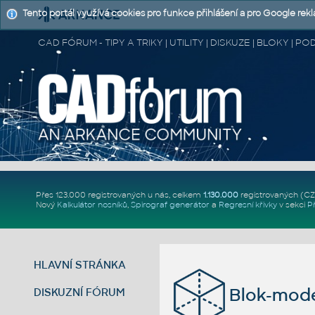
Tento portál využívá cookies pro funkce přihlášení a pro Google rek
CAD FÓRUM - TIPY A TRIKY | UTILITY | DISKUZE | BLOKY |
Přes 123.000 registrovaných u nás, celkem
1.130.000
registrovaných (C
Nový
Kalkulátor nosníků
,
Spirograf generátor
a
Regresní křivky
v sekci
P
HLAVNÍ STRÁNKA
Blok-mode
DISKUZNÍ FÓRUM