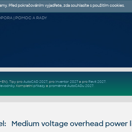
lamy. Před pokračováním vyjadřete, zda souhlasíte s použitím cookies.
 PODPORA | POMOC A RADY
Z+EN)
. Tipy pro
AutoCAD 2027
, pro
Inventor 2027
a pro
Revit 2027
.
řevodníky
.
Kompletní
příkazy
a
proměnné AutoCADu 2027
.
l: Medium voltage overhead power li