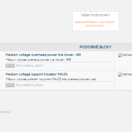
Vaše hodnocení:
Nejste přihlášeni - nemůžete
hodnotit blok
PODOB
Medium voltage overhead power line tower - 951
:
ře bloků
Medium voltage overhead power line tower - 951
DWG
Rozvaděče, jističe