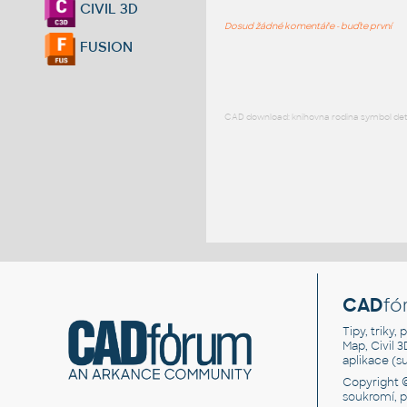
CIVIL 3D
Dosud žádné komentáře - buďte první
FUSION
CAD download: knihovna rodina symbol detai
CAD
fó
Tipy, triky
Map, Civil 
aplikace (
Copyright 
soukromí, 