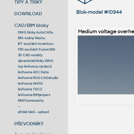
TIPY A TRIKY
Blok-model #10944
DOWNLOAD
CAD/BIM bloky
Medium voltage overhe
DWG bloky AutoCADu
RFA rodiny Revitu
IPT součásti Inventoru
F3D součásti Fusion360
3D CAD modely
dynamické bloky DWG
top knihovny výrobců
knihovna AEC Data
knihovna RUG-CADstudio
knihovna WATG
knihovna TDCZ
knihovna BIMproject
PARTcommunity
--
přidat blok - upload
PŘEVODNÍKY