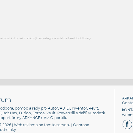
Medium voltage support insulator INK-20
:
Medium voltage support insulator INK-20 for overhead power li
DWG
Rozvaděče, jističe
l součást prvek stafáž výkres kategorie kolekce free block library
rum
ARKA
Cente
, podpora, pomoc a rady pro AutoCAD, LT, Inventor, Revit,
KONT
3D, 3ds Max, Fusion, Forma, Vault, PowerMill a další Autodesk
webma
support firmy ARKANCE). Viz
O portálu
.
© 2026 |
Web reklama
na tomto serveru |
Ochrana
podmínky