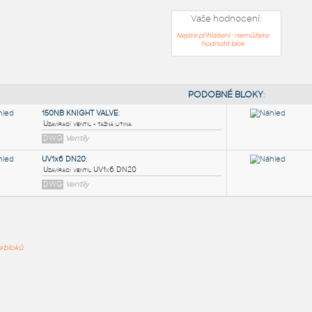
Vaše hodnocení:
Nejste přihlášeni - nemůžete
hodnotit blok
PODOB
150NB KNIGHT VALVE
:
ře bloků
Uzavírací ventil - tažná litina
DWG
Ventily
UV1x6 DN20
:
Uzavírací ventil UV1x6 DN20