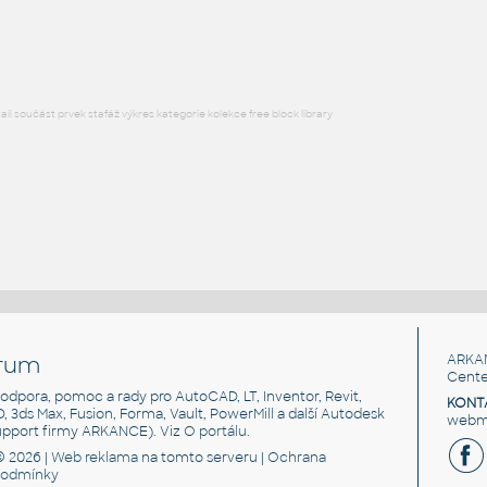
DWG
Ventily
l součást prvek stafáž výkres kategorie kolekce free block library
rum
ARKA
Cente
, podpora, pomoc a rady pro AutoCAD, LT, Inventor, Revit,
KONT
3D, 3ds Max, Fusion, Forma, Vault, PowerMill a další Autodesk
webma
support firmy ARKANCE). Viz
O portálu
.
© 2026 |
Web reklama
na tomto serveru |
Ochrana
podmínky