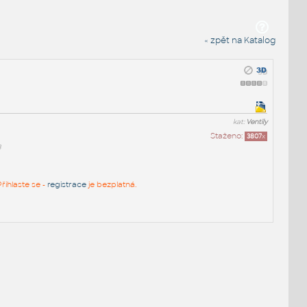
« zpět na Katalog
kat:
Ventily
Staženo:
3807
x
3
řihlaste se -
registrace
je bezplatná.