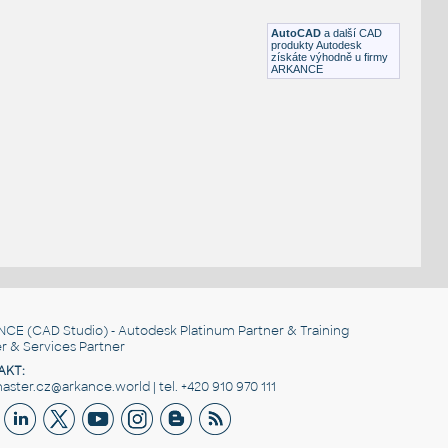
DWG
Ventily
AutoCAD
a další CAD
produkty Autodesk
získáte výhodně u firmy
ARKANCE
NCE
(CAD Studio) - Autodesk Platinum Partner & Training
r & Services Partner
AKT:
ster.cz@arkance.world | tel. +420 910 970 111