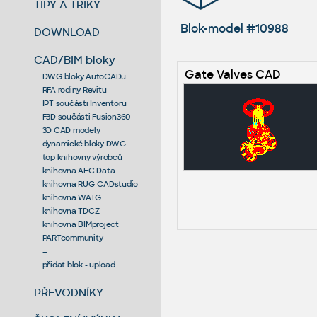
TIPY A TRIKY
Blok-model #10988
DOWNLOAD
CAD/BIM bloky
Gate Valves CAD
DWG bloky AutoCADu
RFA rodiny Revitu
IPT součásti Inventoru
F3D součásti Fusion360
3D CAD modely
dynamické bloky DWG
top knihovny výrobců
knihovna AEC Data
knihovna RUG-CADstudio
knihovna WATG
knihovna TDCZ
knihovna BIMproject
PARTcommunity
--
přidat blok - upload
PŘEVODNÍKY