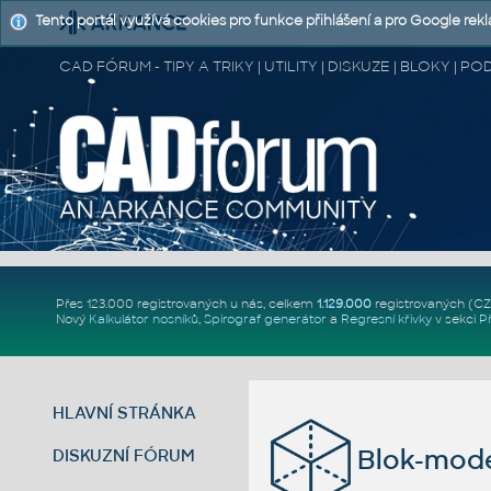
Tento portál využívá cookies pro funkce přihlášení a pro Google rek
CAD FÓRUM - TIPY A TRIKY | UTILITY | DISKUZE | BLOKY |
Přes 123.000 registrovaných u nás, celkem
1.129.000
registrovaných (C
Nový
Kalkulátor nosníků
,
Spirograf generátor
a
Regresní křivky
v sekci
P
HLAVNÍ STRÁNKA
Blok-mode
DISKUZNÍ FÓRUM