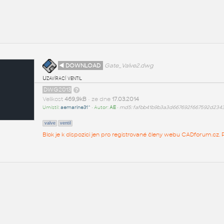
◄ DOWNLOAD
Gate_Valve2.dwg
Uzavírací ventil
DWG2013
Velikost
469,9kB
• ze dne
17.03.2014
Umístil:
aemarine31^
• Autor:
AE
•
md5: fafbb41b9b3a3d667692f667592d234
valve
ventil
Blok je k dispozici jen pro registrované členy webu CADforum.cz. P