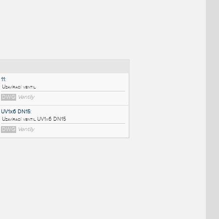
NÉ BLOKY
:
11
:
Uzavírací ventil
DWG
Ventily
UV1x6 DN15
:
Uzavírací ventil UV1x6 DN15