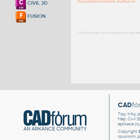
Dosud žádné komentáře - buďte první
CIVIL 3D
FUSION
CAD download: knihovna rodina symbol detai
CAD
fó
Tipy, triky
Map, Civil 
aplikace (
Copyright 
soukromí, 