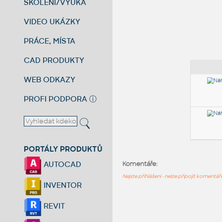
ŠKOLENÍ/VÝUKA
VIDEO UKÁZKY
PRÁCE, MÍSTA
CAD PRODUKTY
WEB ODKAZY
PROFI PODPORA
ⓘ
PORTÁLY PRODUKTŮ
AUTOCAD
Komentáře:
Nejste přihlášeni - nelze připojit komentá
INVENTOR
REVIT