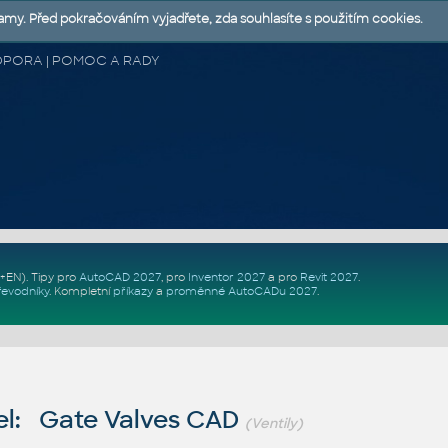
lamy. Před pokračováním vyjadřete, zda souhlasíte s použitím cookies.
 PODPORA | POMOC A RADY
Z+EN)
. Tipy pro
AutoCAD 2027
, pro
Inventor 2027
a pro
Revit 2027
.
řevodníky
.
Kompletní
příkazy
a
proměnné AutoCADu 2027
.
l: Gate Valves CAD
(Ventily)