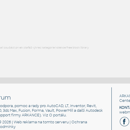
IPT
Pohybové součásti
Wheel
:
Kolo - disk kola
IPT
Pohybové součásti
l součást prvek stafáž výkres kategorie kolekce free block library
rum
ARKA
Cente
, podpora, pomoc a rady pro AutoCAD, LT, Inventor, Revit,
KONT
3D, 3ds Max, Fusion, Forma, Vault, PowerMill a další Autodesk
webma
support firmy ARKANCE). Viz
O portálu
.
© 2026 |
Web reklama
na tomto serveru |
Ochrana
podmínky