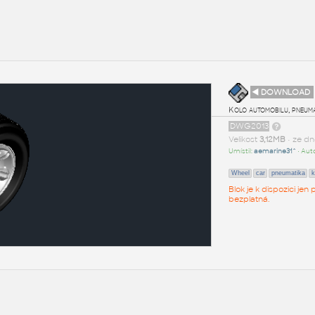
◄ DOWNLOAD
Kolo automobilu, pneuma
DWG2013
Velikost
3,12MB
• ze d
Umístil:
aemarine31^
• Aut
Wheel
car
pneumatika
k
Blok je k dispozici je
bezplatná.