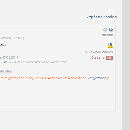
« zpět na Katalog
Wheel_3D.dwg
tika
kat:
Vozidla, doprava
ne
17.03.2014
Staženo:
651
x
or:
AE
•
md5: 4f6dc2ab0859f28ab146ae52152792c4
olo
disk
n pro registrované členy webu CADforum.cz. Přihlaste se -
registrace
je