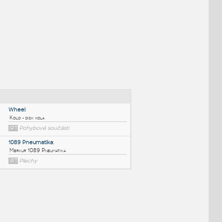
NÉ BLOKY
:
Wheel
:
Kolo - disk kola