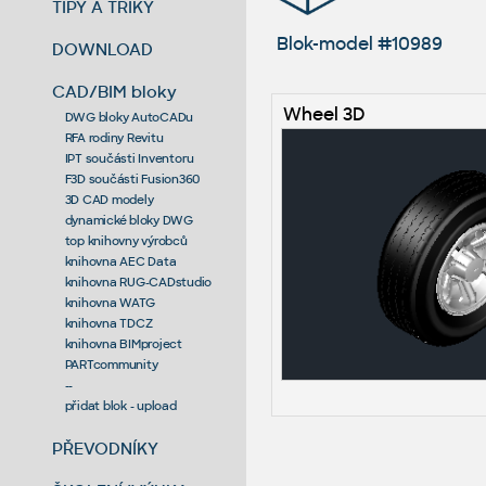
TIPY A TRIKY
Blok-model #10989
DOWNLOAD
CAD/BIM bloky
Wheel 3D
DWG bloky AutoCADu
RFA rodiny Revitu
IPT součásti Inventoru
F3D součásti Fusion360
3D CAD modely
dynamické bloky DWG
top knihovny výrobců
knihovna AEC Data
knihovna RUG-CADstudio
knihovna WATG
knihovna TDCZ
knihovna BIMproject
PARTcommunity
--
přidat blok - upload
PŘEVODNÍKY