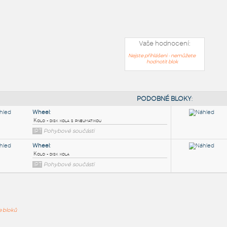
Vaše hodnocení:
Nejste přihlášeni - nemůžete
hodnotit blok
PODOB
ře bloků
Wheel
:
Kolo - disk kola s pneumatikou