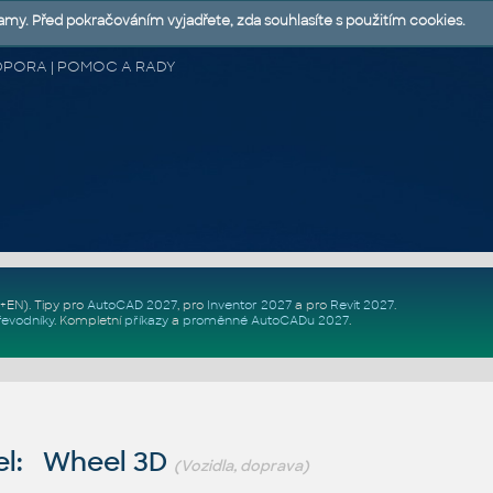
lamy. Před pokračováním vyjadřete, zda souhlasíte s použitím cookies.
 PODPORA | POMOC A RADY
Z+EN)
. Tipy pro
AutoCAD 2027
, pro
Inventor 2027
a pro
Revit 2027
.
řevodníky
.
Kompletní
příkazy
a
proměnné AutoCADu 2027
.
el: Wheel 3D
(Vozidla, doprava)