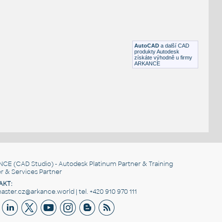
IPT
Pohybové součásti
1089 Pneumatika
:
Merkur 1089 Pneumatika
IPT
Plechy
AutoCAD
a další CAD
produkty Autodesk
získáte výhodně u firmy
ARKANCE
NCE
(CAD Studio) - Autodesk Platinum Partner & Training
r & Services Partner
AKT:
ster.cz@arkance.world | tel. +420 910 970 111