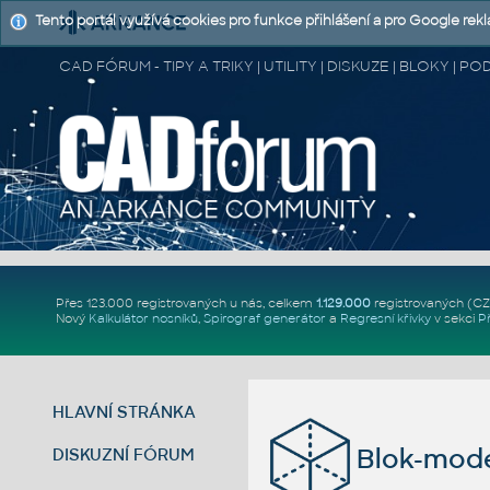
Tento portál využívá cookies pro funkce přihlášení a pro Google rek
CAD FÓRUM - TIPY A TRIKY | UTILITY | DISKUZE | BLOKY |
Přes 123.000 registrovaných u nás, celkem
1.129.000
registrovaných (C
Nový
Kalkulátor nosníků
,
Spirograf generátor
a
Regresní křivky
v sekci
P
HLAVNÍ STRÁNKA
Blok-mod
DISKUZNÍ FÓRUM