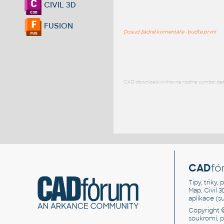
CIVIL 3D
FUSION
Dosud žádné komentáře - buďte první
CAD download: knihovna rodina symbol detai
CAD
fó
Tipy, triky
Map, Civil 
aplikace (
Copyright 
soukromí, 