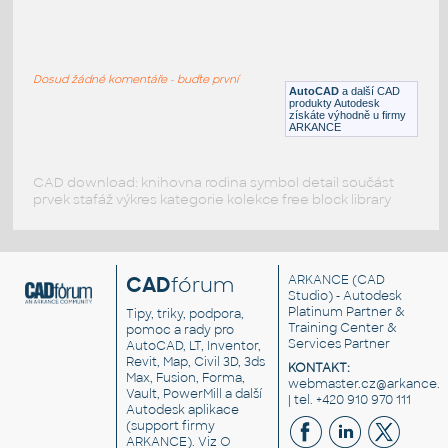
Rohová sedací souprava
:
Rohová sedačka 2.6 x 1.7m
Dosud žádné komentáře - buďte první
DWG
Sezení
AutoCAD
a další CAD
produkty Autodesk
získáte výhodně u firmy
ARKANCE
CAD download: knihovna rodina symbol detail součást
prvek stafáž výkres kategorie kolekce free block library
CAD
fórum
ARKANCE
(CAD
Studio) - Autodesk
Platinum Partner &
Tipy, triky, podpora,
Training Center &
pomoc a rady pro
Services Partner
AutoCAD, LT, Inventor,
Revit, Map, Civil 3D, 3ds
KONTAKT:
Max, Fusion, Forma,
webmaster.cz@arkance.w
Vault, PowerMill a další
| tel. +420 910 970 111
Autodesk aplikace
(support firmy
ARKANCE). Viz
O