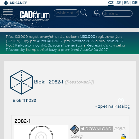
CZ
|
SK
|
EN
|
DE
Přes 123.000 registrovaných u nás, celkem
1.130.000
registrovaných
(CZ+EN)
. Tipy pro
AutoCAD 2027
, pro
Inventor 2027
a pro
Revit 2027
.
Nový
Kalkulátor nosníků
,
Spirograf generátor
a
Regresní křivky
v sekci
Převodníky
.
Kompletní
příkazy
a
proměnné AutoCADu 2027
.
Blok: 2082-1
([-testovací-])
Blok #11032
« zpět na Katalog
2082-1
◄ DOWNLOAD
2082-
1.dwg