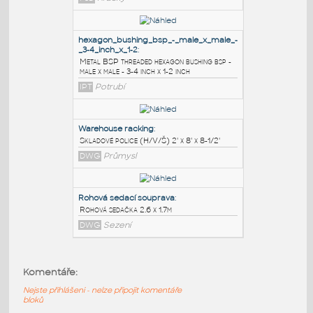
PODOBNÉ BLOKY
:
42657 v2
:
42657 - Duplo Brick 1 x 2 x 2 Type 3 by
Chris Dee [cwdee]
F3D
Hračky
hexagon_bushing_bsp_-_male_x_male_-
_3-4_inch_x_1-2
:
Metal BSP threaded hexagon bushing bsp -
male x male - 3-4 inch x 1-2 inch
IPT
Potrubí
Warehouse racking
:
Komentáře:
Skladové police (H/V/Š) 2' x 8' x 8-1/2'
Nejste přihlášeni - nelze připojit komentáře
DWG
Průmysl
bloků