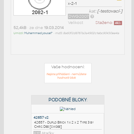
x-2-1
kat:
[-testovací-]
DWG2007
Velikost
Staženo:
492
x
52,4kB
• ze dne
19.03.2014
Umístil:
Muhammad yousaf^
•
md5: 8a60f2d8767a3a4902c1ebc90430ee4a
Vaše hodnocení:
Nejste přihlášeni - nemůžete
hodnotit blok