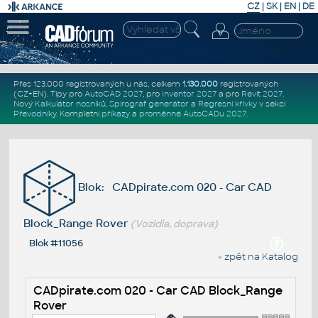
CZ
|
SK
|
EN
|
DE
Přes 123.000 registrovaných u nás, celkem
1.130.000
registrovaných
(CZ+EN)
. Tipy pro
AutoCAD 2027
, pro
Inventor 2027
a pro
Revit 2027
.
Nový
Kalkulátor nosníků
,
Spirograf generátor
a
Regresní křivky
v sekci
Převodníky
.
Kompletní
příkazy
a
proměnné AutoCADu 2027
.
Blok: CADpirate.com 020 - Car CAD
Block_Range Rover
(Vozidla, doprava)
Blok #11056
« zpět na Katalog
CADpirate.com 020 - Car CAD Block_Range
Rover