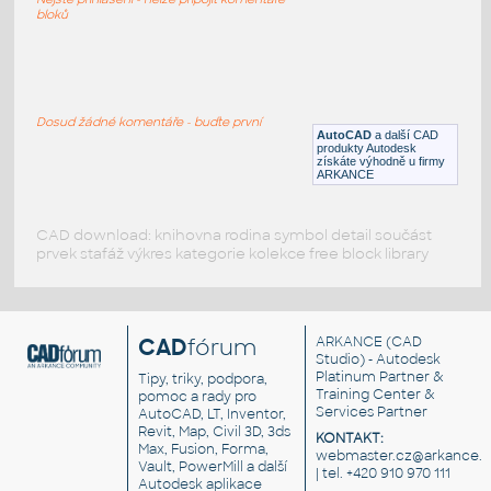
DWG
Vozidla, doprava
bloků
Evoque RR
:
Range Rover Evoque
Dosud žádné komentáře - buďte první
AutoCAD
a další CAD
RFA
Vozidla, doprava
produkty Autodesk
získáte výhodně u firmy
ARKANCE
CAD download: knihovna rodina symbol detail součást
prvek stafáž výkres kategorie kolekce free block library
CAD
fórum
ARKANCE
(CAD
Studio) - Autodesk
Platinum Partner &
Tipy, triky, podpora,
Training Center &
pomoc a rady pro
Services Partner
AutoCAD, LT, Inventor,
Revit, Map, Civil 3D, 3ds
KONTAKT:
Max, Fusion, Forma,
webmaster.cz@arkance.w
Vault, PowerMill a další
| tel. +420 910 970 111
Autodesk aplikace