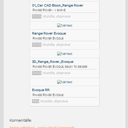
PODOBNÉ BLOKY
:
01_Car CAD Block_Range Rover
:
Range Rover - v barvě
DWG
Vozidla, doprava
Range Rover Evoque
:
Range Rover Evoque
DWG
Vozidla, doprava
3D_Range_Rover_Evoque
:
Komentáře:
Range Rover Evoque, ready to render
Nejste přihlášeni - nelze připojit komentáře