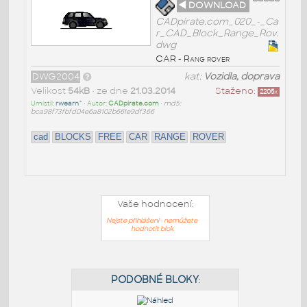
◄ DOWNLOAD
CADpirate.com_020_-_Ca
r_CAD_Block_Range_Rov.
dwg
CAR - Rang rover
DWG2004
kat:
Vozidla, doprava
Velikost
54kB
• ze dne
21.03.2014
Staženo:
2205
x
Umístil:
rwearn^
• Autor:
CADpirate.com
•
md5:
bca98f73fbfd04e6a8102b661e9df366
cad
BLOCKS
FREE
CAR
RANGE
ROVER
Vaše hodnocení:
Nejste přihlášeni - nemůžete
hodnotit blok