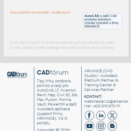
Postel - ložnice
Dosud žádné komentáře - buďte první
DWG
Ložnice
AutoCAD
a další CAD
produkty Autodesk
získáte výhodně u firmy
ARKANCE
CAD download: knihovna rodina symbol detail součást
prvek stafáž výkres kategorie kolekce free block library
CAD
fórum
ARKANCE
(CAD
Studio) - Autodesk
Platinum Partner &
Tipy, triky, podpora,
Training Center &
pomoc a rady pro
Services Partner
AutoCAD, LT, Inventor,
Revit, Map, Civil 3D, 3ds
KONTAKT:
Max, Fusion, Forma,
webmaster.cz@arkance.w
Vault, PowerMill a další
| tel. +420 910 970 111
Autodesk aplikace
(support firmy
ARKANCE). Viz
O
portálu
.
Copyright © 2026 |