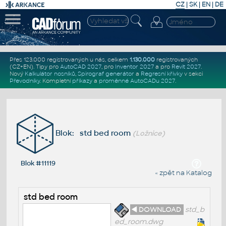
CZ
|
SK
|
EN
|
DE
Přes 123.000 registrovaných u nás, celkem
1.130.000
registrovaných
(CZ+EN)
. Tipy pro
AutoCAD 2027
, pro
Inventor 2027
a pro
Revit 2027
.
Nový
Kalkulátor nosníků
,
Spirograf generátor
a
Regresní křivky
v sekci
Převodníky
.
Kompletní
příkazy
a
proměnné AutoCADu 2027
.
Blok: std bed room
(Ložnice)
Blok #11119
« zpět na Katalog
std bed room
◄ DOWNLOAD
std_b
ed_room.dwg