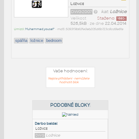
Ložnice
DWG2007
kat:
Ložnice
Velikost
Staženo:
1680
x
526,5kB
• ze dne
22.04.2014
Umístil:
Muhammad yousaf^
•
md5: 5093f9b60fe0eb205d6b723c8cd8e61a
spáľňa
ložnice
bedroom
Vaše hodnocení:
Nejste přihlášeni - nemůžete
hodnotit blok