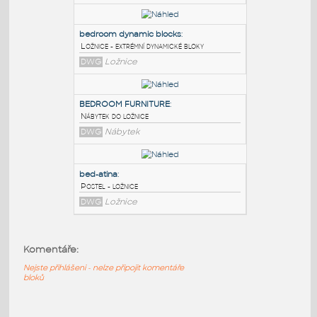
PODOBNÉ BLOKY
:
Darbo baldai
:
Ložnice
DWG
Ložnice
bedroom dynamic blocks
:
Ložnice - extrémní dynamické bloky
DWG
Ložnice
BEDROOM FURNITURE
:
Nábytek do ložnice
Komentáře:
DWG
Nábytek
Nejste přihlášeni - nelze připojit komentáře
bloků
bed-atina
: