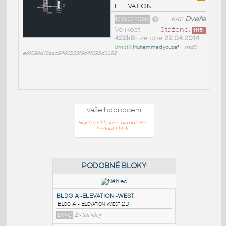
ELEVATION
DWG2007
kat:
Dveře
Velikost
Staženo:
1115
x
422kB
• ze dne
22.04.2014
Umístil:
Muhammad yousaf^
•
md5:
e6f096d18aac9460533f9c4f095d3292
Vaše hodnocení:
Nejste přihlášeni - nemůžete
hodnotit blok