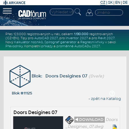
CZ
|
SK
|
EN
|
DE
Přes 123.000 registrovaných u nás, celkem
1.130.000
registrovaných
(CZ+EN)
. Tipy pro
AutoCAD 2027
, pro
Inventor 2027
a pro
Revit 2027
.
Nový
Kalkulátor nosníků
,
Spirograf generátor
a
Regresní křivky
v sekci
Převodníky
.
Kompletní
příkazy
a
proměnné AutoCADu 2027
.
Blok: Doors Desigines 07
(Dveře)
Blok #11125
« zpět na Katalog
Doors Desigines 07
◄ DOWNLOAD
Doors
_Desigines_07.dwg