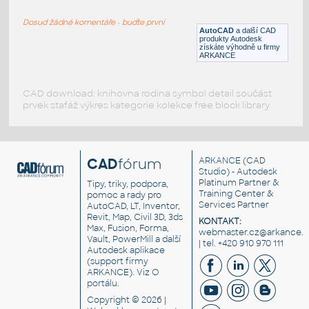
Bldg A - Elevation East 2D
Dosud žádné komentáře - buďte první
DWG
Exteriéry
AutoCAD
a další CAD
produkty Autodesk
získáte výhodně u firmy
ARKANCE
CAD download: knihovna rodina symbol detail součást
prvek stafáž výkres kategorie kolekce free block library
CAD
fórum
ARKANCE
(CAD
Studio) - Autodesk
Platinum Partner &
Tipy, triky, podpora,
Training Center &
pomoc a rady pro
Services Partner
AutoCAD, LT, Inventor,
Revit, Map, Civil 3D, 3ds
KONTAKT:
Max, Fusion, Forma,
webmaster.cz@arkance.w
Vault, PowerMill a další
| tel. +420 910 970 111
Autodesk aplikace
(support firmy
ARKANCE). Viz
O
portálu
.
Copyright © 2026 |