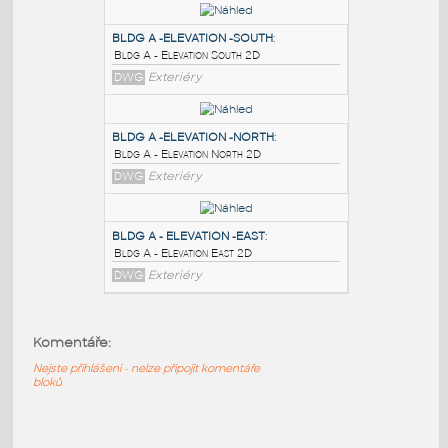
PODOBNÉ BLOKY
:
BLDG A -ELEVATION -WEST
:
Bldg A - Elevation West 2D
DWG
Exteriéry
BLDG A -ELEVATION -SOUTH
:
Bldg A - Elevation South 2D
DWG
Exteriéry
BLDG A -ELEVATION -NORTH
:
Bldg A - Elevation North 2D
Komentáře:
DWG
Exteriéry
Nejste přihlášeni - nelze připojit komentáře
bloků
BLDG A - ELEVATION -EAST
: