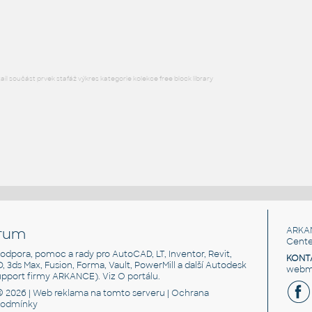
ŠROUBY M8 DIN 912
DWG
Spojovací součásti
l součást prvek stafáž výkres kategorie kolekce free block library
rum
ARKA
Cente
, podpora, pomoc a rady pro AutoCAD, LT, Inventor, Revit,
KONT
3D, 3ds Max, Fusion, Forma, Vault, PowerMill a další Autodesk
webma
support firmy ARKANCE). Viz
O portálu
.
© 2026 |
Web reklama
na tomto serveru |
Ochrana
podmínky