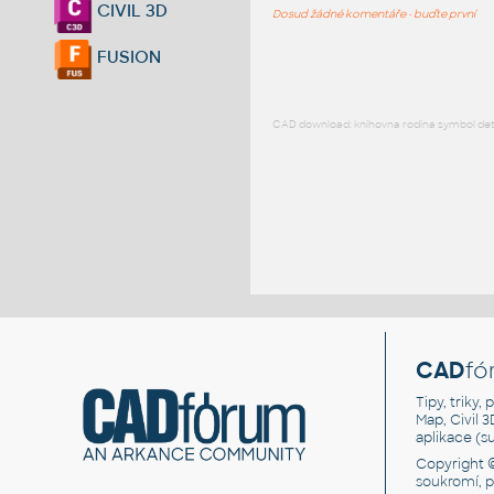
CIVIL 3D
Dosud žádné komentáře - buďte první
FUSION
CAD download: knihovna rodina symbol detai
CAD
fó
Tipy, triky
Map, Civil 
aplikace (
Copyright 
soukromí, 