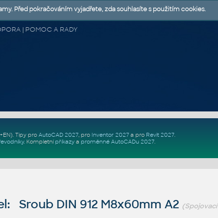
lamy. Před pokračováním vyjadřete, zda souhlasíte s použitím cookies.
 PODPORA | POMOC A RADY
Z+EN)
. Tipy pro
AutoCAD 2027
, pro
Inventor 2027
a pro
Revit 2027
.
řevodníky
.
Kompletní
příkazy
a
proměnné AutoCADu 2027
.
l: Sroub DIN 912 M8x60mm A2
(Spojovací