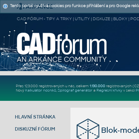
Tento portál využívá cookies pro funkce přihlášení a pro Google rek
CAD FÓRUM - TIPY A TRIKY | UTILITY | DISKUZE | BLOKY |
Přes 123.000 registrovaných u nás, celkem
1.130.000
registrovaných (C
Nový
Kalkulátor nosníků
,
Spirograf generátor
a
Regresní křivky
v sekci
P
HLAVNÍ STRÁNKA
Blok-mode
DISKUZNÍ FÓRUM