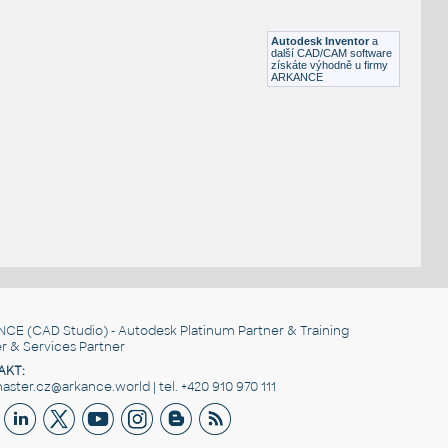
ŠROUBY M6 DIN 912
DWG
Spojovací součásti
Autodesk Inventor
a
další CAD/CAM software
získáte výhodně u firmy
ARKANCE
NCE
(CAD Studio) - Autodesk Platinum Partner & Training
r & Services Partner
AKT:
ster.cz@arkance.world | tel. +420 910 970 111