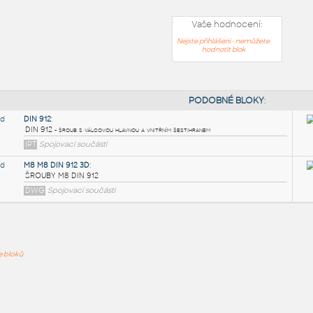
Vaše hodnocení:
Nejste přihlášeni - nemůžete
hodnotit blok
PODOB
DIN 912
:
ře bloků
DIN 912 - šroub s válcovou hlavnou a vnitřním šestihranem
IPT
Spojovací součásti
M8 M8 DIN 912 3D
: