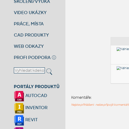
ŠKOLENÍ/VÝUKA
VIDEO UKÁZKY
PRÁCE, MÍSTA
CAD PRODUKTY
WEB ODKAZY
PROFI PODPORA
ⓘ
PORTÁLY PRODUKTŮ
AUTOCAD
Komentáře:
Nejste přihlášeni - nelze připojit komentá
INVENTOR
REVIT