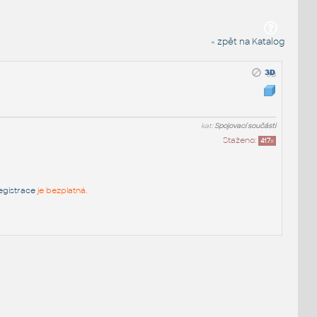
« zpět na Katalog
kat:
Spojovací součásti
Staženo:
417
x
egistrace
je bezplatná.