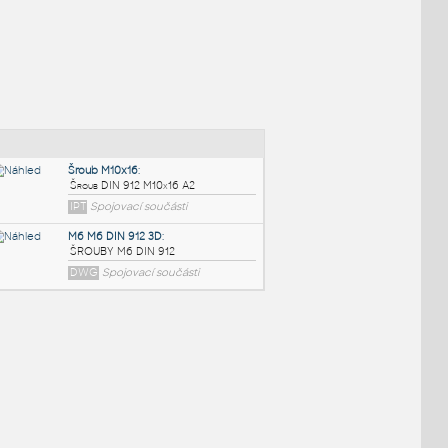
NÉ BLOKY
:
Šroub M10x16
:
Šroub DIN 912 M10x16 A2
IPT
Spojovací součásti
M6 M6 DIN 912 3D
: