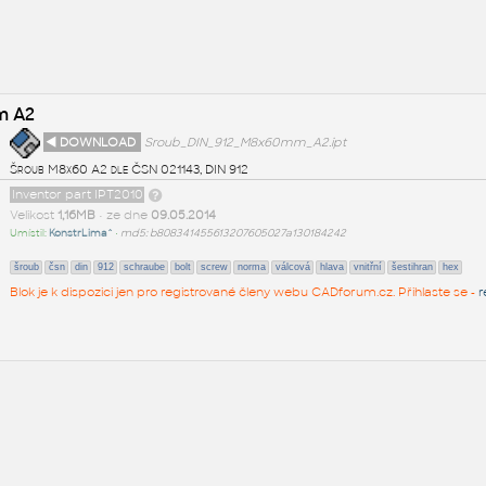
m A2
◄ DOWNLOAD
Sroub_DIN_912_M8x60mm_A2.ipt
Šroub M8x60 A2 dle ČSN 021143, DIN 912
Inventor part IPT2010
Velikost
1,16MB
• ze dne
09.05.2014
Umístil:
KonstrLima^
•
md5: b808341455613207605027a130184242
šroub
čsn
din
912
schraube
bolt
screw
norma
válcová
hlava
vnitřní
šestihran
hex
Blok je k dispozici jen pro registrované členy webu CADforum.cz. Přihlaste se -
r