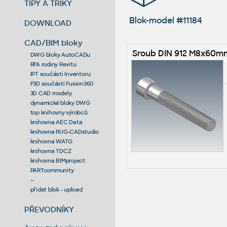
TIPY A TRIKY
Blok-model #11184
DOWNLOAD
CAD/BIM bloky
Sroub DIN 912 M8x60m
DWG bloky AutoCADu
RFA rodiny Revitu
IPT součásti Inventoru
F3D součásti Fusion360
3D CAD modely
dynamické bloky DWG
top knihovny výrobců
knihovna AEC Data
knihovna RUG-CADstudio
knihovna WATG
knihovna TDCZ
knihovna BIMproject
PARTcommunity
--
přidat blok - upload
PŘEVODNÍKY