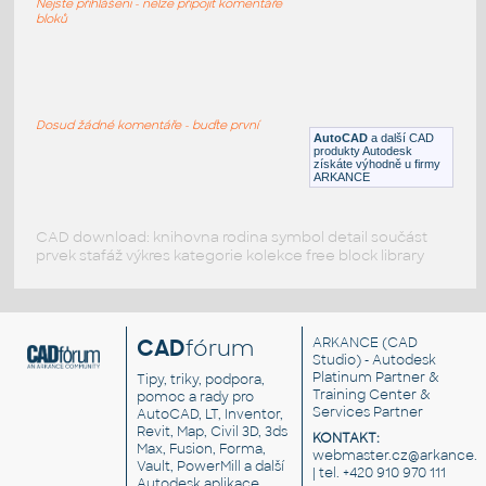
Nejste přihlášeni - nelze připojit komentáře
IPT
Nástroje, nářadí
bloků
Chiavi inglesi
:
Montážní klíče - DWG 3D
Dosud žádné komentáře - buďte první
AutoCAD
a další CAD
DWG
Nástroje, nářadí
produkty Autodesk
získáte výhodně u firmy
ARKANCE
CAD download: knihovna rodina symbol detail součást
prvek stafáž výkres kategorie kolekce free block library
CAD
fórum
ARKANCE
(CAD
Studio) - Autodesk
Platinum Partner &
Tipy, triky, podpora,
Training Center &
pomoc a rady pro
Services Partner
AutoCAD, LT, Inventor,
Revit, Map, Civil 3D, 3ds
KONTAKT:
Max, Fusion, Forma,
webmaster.cz@arkance.w
Vault, PowerMill a další
| tel. +420 910 970 111
Autodesk aplikace