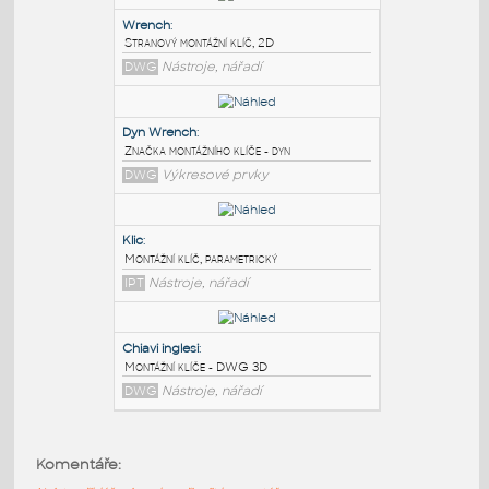
PODOBNÉ BLOKY
:
Wrench
:
Stranový montážní klíč, 2D
DWG
Nástroje, nářadí
Dyn Wrench
:
Značka montážního klíče - dyn
DWG
Výkresové prvky
Klic
:
Komentáře:
Montážní klíč, parametrický