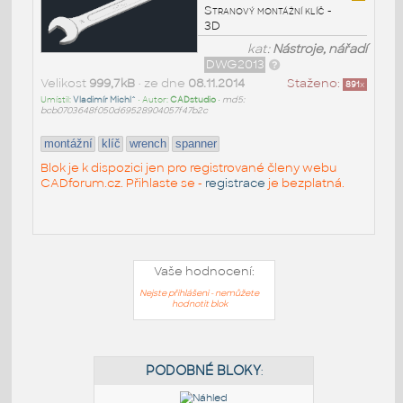
Stranový montážní klíč -
3D
kat:
Nástroje, nářadí
DWG2013
Velikost
999,7kB
• ze dne
08.11.2014
Staženo:
891
x
Umístil:
Vladimír Michl^
• Autor:
CADstudio
•
md5:
bcb0703648f050d69528904057f47b2c
montážní
klíč
wrench
spanner
Blok je k dispozici jen pro registrované členy webu
CADforum.cz. Přihlaste se -
registrace
je bezplatná.
Vaše hodnocení:
Nejste přihlášeni - nemůžete
hodnotit blok