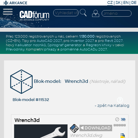
CZ
|
SK
|
EN
|
DE
Přes 123.000 registrovaných u nás, celkem
1.130.000
registrovaných
(CZ+EN)
. Tipy pro
AutoCAD 2027
, pro
Inventor 2027
a pro
Revit 2027
.
Nový
Kalkulátor nosníků
,
Spirograf generátor
a
Regresní křivky
v sekci
Převodníky
.
Kompletní
příkazy
a
proměnné AutoCADu 2027
.
Blok-model: Wrench3d
(Nástroje, nářadí)
Blok-model #11532
« zpět na Katalog
Wrench3d
◄ DOWNLOAD
Wrench3d.dwg