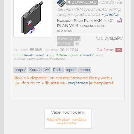
◄ DOWNLOAD
Korado - Ra
dik Plan VKM typ 21 PLAN VKM p
ripojeni spodni str.rfa
+
příloha
Korado - Radik Plan VKM typ 21
PLAN VKM pripojeni spodni
stredove
Revit family
kat:
Vytápění
RVT2014
Velikost
556kB
• ze dne
26.11.2014
Staženo:
62
x
Umístil:
Pavel Homan^
• Autor:
M.Marek
• Výrobce:
Korado^
•
md5:
077fe9d144e86384ec937de44f8fc237
otopné
Korado
VK
Radik
topení
heater
Blok je k dispozici jen pro registrované členy webu
CADforum.cz. Přihlaste se -
registrace
je bezplatná.
Vaše hodnocení:
Nejste přihlášeni - nemůžete
hodnotit blok