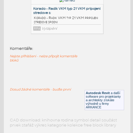
Korado - Radik Plan VKM typ 22 PLAN
VKM pripojeni spodni stredove
RFA
Vytápění
Korado - Radik Plan VKM typ 11 PLAN
VKM pripojeni
:
Korado - Radik Plan VKM typ 11 PLAN
Komentáře:
VKM pripojeni spodni stredove
Nejste přihlášeni - nelze připojit komentáře
RFA
Vytápění
bloků
Korado - Radik VKM typ 21 VKM pripojeni
stredove s
:
Dosud žádné komentáře - buďte první
Korado - Radik VKM typ 21 VKM pripojeni
Autodesk Revit
a další
stredove spodni
software pro projektanty
a architekty získáte
RFA
Vytápění
výhodně u firmy
ARKANCE
CAD download: knihovna rodina symbol detail součást
prvek stafáž výkres kategorie kolekce free block library