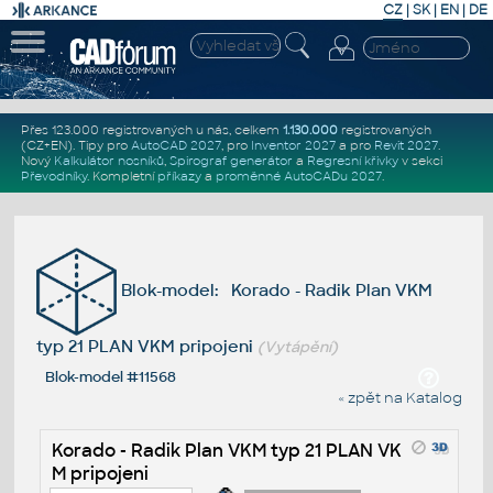
CZ
|
SK
|
EN
|
DE
Přes 123.000 registrovaných u nás, celkem
1.130.000
registrovaných
(CZ+EN)
. Tipy pro
AutoCAD 2027
, pro
Inventor 2027
a pro
Revit 2027
.
Nový
Kalkulátor nosníků
,
Spirograf generátor
a
Regresní křivky
v sekci
Převodníky
.
Kompletní
příkazy
a
proměnné AutoCADu 2027
.
Blok-model: Korado - Radik Plan VKM
typ 21 PLAN VKM pripojeni
(Vytápění)
Blok-model #11568
« zpět na Katalog
Korado - Radik Plan VKM typ 21 PLAN VK
M pripojeni