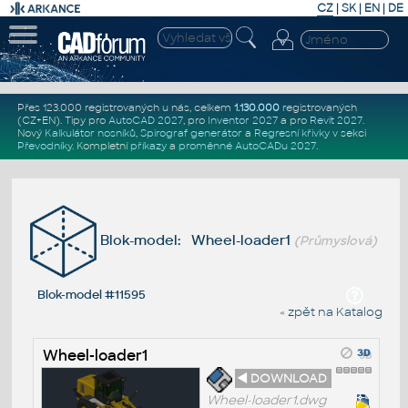
CZ
|
SK
|
EN
|
DE
Přes 123.000 registrovaných u nás, celkem
1.130.000
registrovaných
(CZ+EN)
. Tipy pro
AutoCAD 2027
, pro
Inventor 2027
a pro
Revit 2027
.
Nový
Kalkulátor nosníků
,
Spirograf generátor
a
Regresní křivky
v sekci
Převodníky
.
Kompletní
příkazy
a
proměnné AutoCADu 2027
.
Blok-model: Wheel-loader1
(Průmyslová)
Blok-model #11595
« zpět na Katalog
Wheel-loader1
◄ DOWNLOAD
Wheel-loader1.dwg