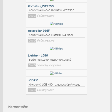
PODOBNÉ BLOKY
:
Komatsu_WE2350
:
Kolový nakladač Komatsu WE2350
DWG
Průmyslová
caterpillar 966F
:
Kolový nakladač Caterpillar 966F
DWG
Průmyslová
Liebherr L586
:
Komentáře:
Boční pohled na kolový nakladač