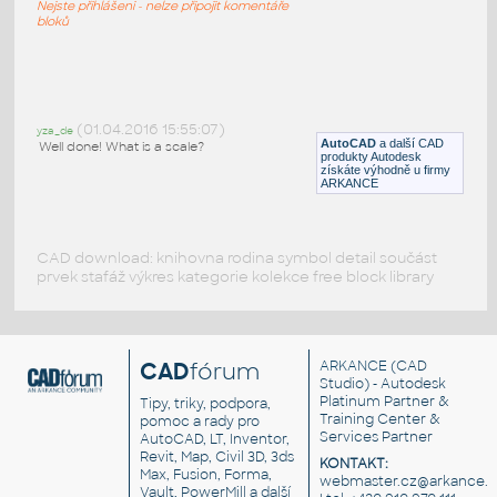
Nejste přihlášeni - nelze připojit komentáře
DWG
Vozidla, doprava
bloků
JCB410
:
Nakladač JCB 410 - zjednodušený model
(01.04.2016 15:55:07)
yza_de
AutoCAD
a další CAD
Well done! What is a scale?
DWG
Průmyslová
produkty Autodesk
získáte výhodně u firmy
ARKANCE
CAD download: knihovna rodina symbol detail součást
prvek stafáž výkres kategorie kolekce free block library
CAD
fórum
ARKANCE
(CAD
Studio) - Autodesk
Platinum Partner &
Tipy, triky, podpora,
Training Center &
pomoc a rady pro
Services Partner
AutoCAD, LT, Inventor,
Revit, Map, Civil 3D, 3ds
KONTAKT:
Max, Fusion, Forma,
webmaster.cz@arkance.w
Vault, PowerMill a další