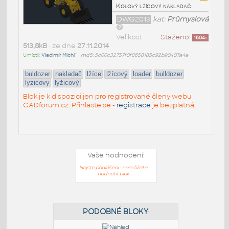
Kolový lžícový nakladač
DWG2013
kat:
Průmyslová
Velikost
Staženo:
1604
x
513,8kB
• ze dne
27.11.2014
Umístil:
Vladimír Michl^
•
md5: 5c00c32757f0f8658185c92b90407a4e
buldozer
nakladač
lžíce
lžícový
loader
bulldozer
lyzicovy
lyžicový
Blok je k dispozici jen pro registrované členy webu
CADforum.cz. Přihlaste se -
registrace
je bezplatná.
Vaše hodnocení:
Nejste přihlášeni - nemůžete
hodnotit blok