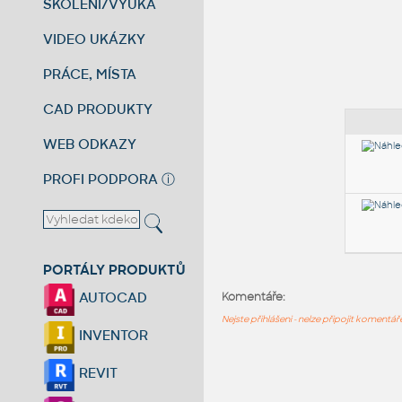
ŠKOLENÍ/VÝUKA
VIDEO UKÁZKY
PRÁCE, MÍSTA
CAD PRODUKTY
WEB ODKAZY
PROFI PODPORA
ⓘ
PORTÁLY PRODUKTŮ
AUTOCAD
Komentáře:
Nejste přihlášeni - nelze připojit komentá
INVENTOR
REVIT