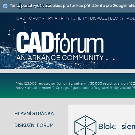
Tento portál využívá cookies pro funkce přihlášení a pro Google rek
CAD FÓRUM - TIPY A TRIKY | UTILITY | DISKUZE | BLOKY |
Přes 123.000 registrovaných u nás, celkem
1.130.000
registrovaných (C
Nový
Kalkulátor nosníků
,
Spirograf generátor
a
Regresní křivky
v sekci
P
HLAVNÍ STRÁNKA
Blok: sie
DISKUZNÍ FÓRUM