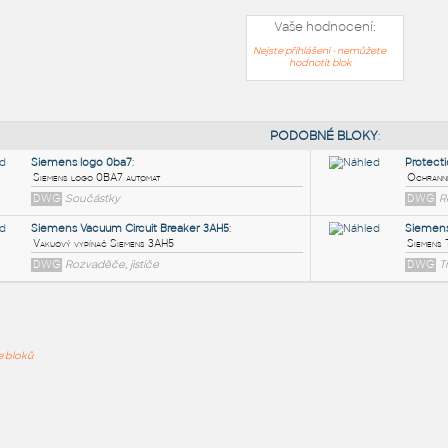
Vaše hodnocení:
Nejste přihlášeni - nemůžete
hodnotit blok
PODOB
Siemens logo 0ba7
:
ře bloků
Siemens logo 0BA7 automat
DWG
Součástky
Siemens Vacuum Circuit Breaker 3AH5
:
Vakuový vypínač Siemens 3AH5