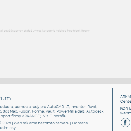
DWG
Rozvaděče, jističe
l součást prvek stafáž výkres kategorie kolekce free block library
rum
ARKA
Cente
, podpora, pomoc a rady pro AutoCAD, LT, Inventor, Revit,
KONT
3D, 3ds Max, Fusion, Forma, Vault, PowerMill a další Autodesk
webma
support firmy ARKANCE). Viz
O portálu
.
© 2026 |
Web reklama
na tomto serveru |
Ochrana
podmínky