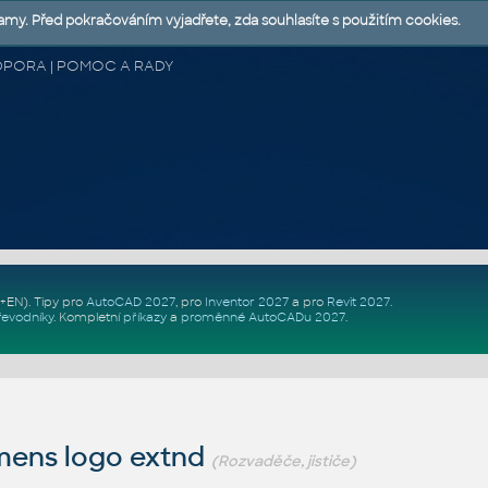
lamy. Před pokračováním vyjadřete, zda souhlasíte s použitím cookies.
 PODPORA | POMOC A RADY
Z+EN)
. Tipy pro
AutoCAD 2027
, pro
Inventor 2027
a pro
Revit 2027
.
řevodníky
.
Kompletní
příkazy
a
proměnné AutoCADu 2027
.
mens logo extnd
(Rozvaděče, jističe)