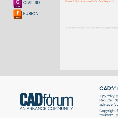
Dosud žádné komentáře - buďte první
CIVIL 3D
FUSION
CAD download: knihovna rodina symbol detai
CAD
fó
Tipy, triky
Map, Civil 
aplikace (
Copyright 
soukromí, 