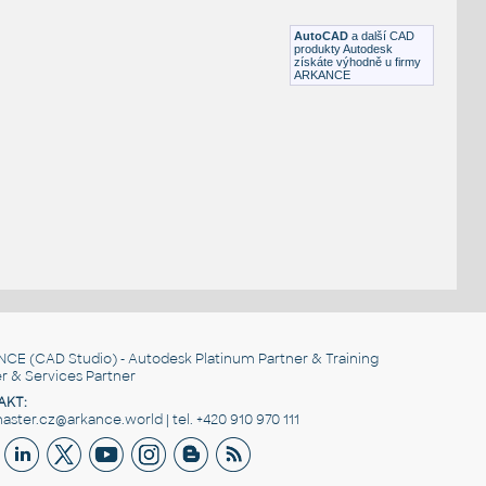
DWG
Transformátory
AutoCAD
a další CAD
produkty Autodesk
získáte výhodně u firmy
ARKANCE
NCE
(CAD Studio) - Autodesk Platinum Partner & Training
r & Services Partner
AKT:
ster.cz@arkance.world | tel. +420 910 970 111