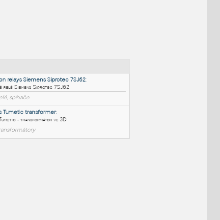
NÉ BLOKY
:
Protection relays Siemens Siprotec 7SJ62
:
Ochranné relé Siemens Siprotec 7SJ62
DWG
Relé, spínače
Siemens Tumetic transformer
:
Siemens Tumetic - transformátor ve 3D