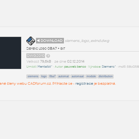
◄ DOWNLOAD
siemens_logo_extnd.dwg
Siemens logo 0BA7 + ext
DWG2010
Velikost
79,6kB
• ze dne
02.12.2014
Umístil:
Mentalist^
• Autor:
pauwels benso
• Výrobce:
Siemens^
•
md5: 58c039
siemens
logo
0ba7
automat
automaat
module
distribution
rované členy webu CADforum.cz. Přihlaste se -
registrace
je bezplatná.