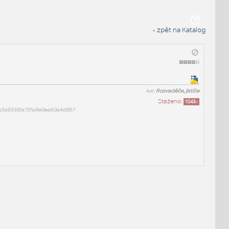
« zpět na Katalog
kat:
Rozvaděče, jističe
Staženo:
1043
x
b3a93361a73fa9e0ee50a4d857