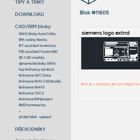
TIPY A TRIKY
Blok #11605
DOWNLOAD
CAD/BIM bloky
siemens logo extnd
DWG bloky AutoCADu
RFA rodiny Revitu
IPT součásti Inventoru
F3D součásti Fusion360
3D CAD modely
dynamické bloky DWG
top knihovny výrobců
knihovna AEC Data
knihovna RUG-CADstudio
Blok je k dispozici jen pro regist
knihovna WATG
knihovna TDCZ
knihovna BIMproject
PARTcommunity
--
přidat blok - upload
PŘEVODNÍKY