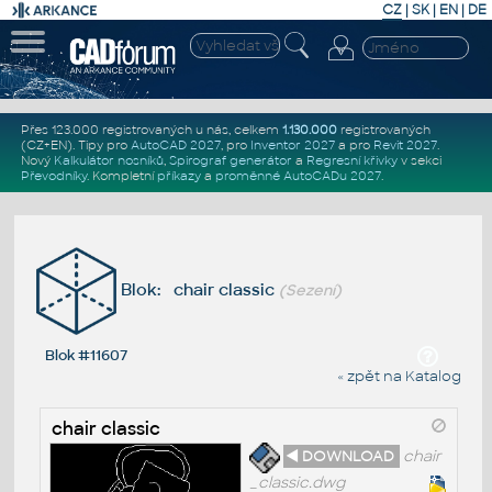
CZ
|
SK
|
EN
|
DE
Přes 123.000 registrovaných u nás, celkem
1.130.000
registrovaných
(CZ+EN)
. Tipy pro
AutoCAD 2027
, pro
Inventor 2027
a pro
Revit 2027
.
Nový
Kalkulátor nosníků
,
Spirograf generátor
a
Regresní křivky
v sekci
Převodníky
.
Kompletní
příkazy
a
proměnné AutoCADu 2027
.
Blok: chair classic
(Sezení)
Blok #11607
« zpět na Katalog
chair classic
◄ DOWNLOAD
chair
_classic.dwg