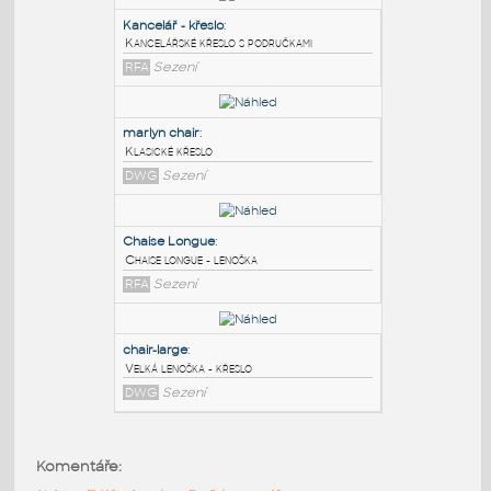
PODOBNÉ BLOKY
:
Kancelář - křeslo
:
Kancelářské křeslo s područkami
RFA
Sezení
marlyn chair
:
Klasické křeslo
DWG
Sezení
Chaise Longue
:
Komentáře:
Chaise longue - lenoška