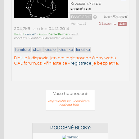
Klasické křeslo s
područkami
DWG2010
kat:
Sezení
Velikost
Staženo:
428
x
204,7kB
• ze dne
04.12.2014
Umístil:
danpal^
• Autor:
Daniel Palmer
•
md5:
b5608d452ea9f7c8046dce0ec9a5e7af
furniture
chair
křeslo
křesílko
lenoška
Blok je k dispozici jen pro registrované členy webu
CADforum.cz. Přihlaste se -
registrace
je bezplatná.
Vaše hodnocení:
Nejste přihlášeni - nemůžete
hodnotit blok