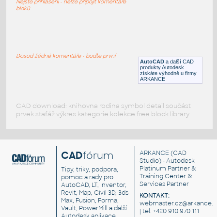
Nejste přihlášeni - nelze připojit komentáře
RFA
Sezení
bloků
chair-large
:
Velká lenoška - křeslo
Dosud žádné komentáře - buďte první
AutoCAD
a další CAD
DWG
Sezení
produkty Autodesk
získáte výhodně u firmy
ARKANCE
CAD download: knihovna rodina symbol detail součást
prvek stafáž výkres kategorie kolekce free block library
CAD
fórum
ARKANCE
(CAD
Studio) - Autodesk
Platinum Partner &
Tipy, triky, podpora,
Training Center &
pomoc a rady pro
Services Partner
AutoCAD, LT, Inventor,
Revit, Map, Civil 3D, 3ds
KONTAKT:
Max, Fusion, Forma,
webmaster.cz@arkance.w
Vault, PowerMill a další
| tel. +420 910 970 111
Autodesk aplikace