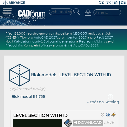
CZ
|
SK
|
EN
|
DE
Přes 123.000 registrovaných u nás, celkem
1.130.000
registrovaných
(CZ+EN)
. Tipy pro
AutoCAD 2027
, pro
Inventor 2027
a pro
Revit 2027
.
Nový
Kalkulátor nosníků
,
Spirograf generátor
a
Regresní křivky
v sekci
Převodníky
.
Kompletní
příkazy
a
proměnné AutoCADu 2027
.
Blok-model: LEVEL SECTION WITH ID
(Výkresové prvky)
Blok-model #11785
« zpět na Katalog
LEVEL SECTION WITH ID
◄ DOWNLOAD
LEVE