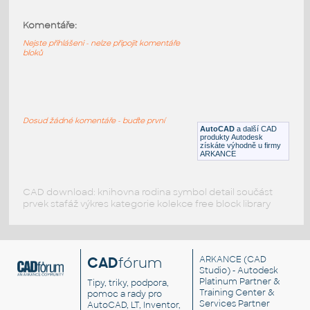
Výškové kóty
:
Komentáře:
Sada výškových kót v různých pozicích s
možností označení podlaží.
Nejste přihlášeni - nelze připojit komentáře
bloků
DWG
Popisky
vyskove koty
:
Výškové kóty - parametricky
Dosud žádné komentáře - buďte první
AutoCAD
a další CAD
produkty Autodesk
DWG
Výkresové prvky
získáte výhodně u firmy
ARKANCE
CAD download: knihovna rodina symbol detail součást
prvek stafáž výkres kategorie kolekce free block library
CAD
fórum
ARKANCE
(CAD
Studio) - Autodesk
Platinum Partner &
Tipy, triky, podpora,
Training Center &
pomoc a rady pro
Services Partner
AutoCAD, LT, Inventor,