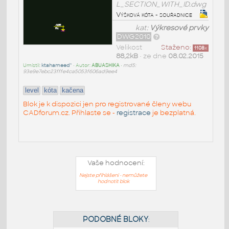
L_SECTION_WITH_ID.dwg
Výšková kóta - souřadnice
kat:
Výkresové prvky
DWG2010
Velikost
Staženo:
1108
x
88,2kB
• ze dne
08.02.2015
Umístil:
ktahameed^
• Autor:
ABUASHIKA
•
md5:
93e9e7ebc23fffe4ca5053f606ad9ee4
level
kóta
kačena
Blok je k dispozici jen pro registrované členy webu
CADforum.cz. Přihlaste se -
registrace
je bezplatná.
Vaše hodnocení:
Nejste přihlášeni - nemůžete
hodnotit blok