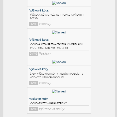
PODOBNÉ BLOKY
:
Výšková kóta
:
Výšková kóta s možností popisu a překrytí
pozadí
DWG
Popisky
Výšková kóta
:
Výšková kóta přednastavena v měřítkách
1:100, 1:50, 1:25, 1:15, 1:10 a 1:5
DWG
Popisky