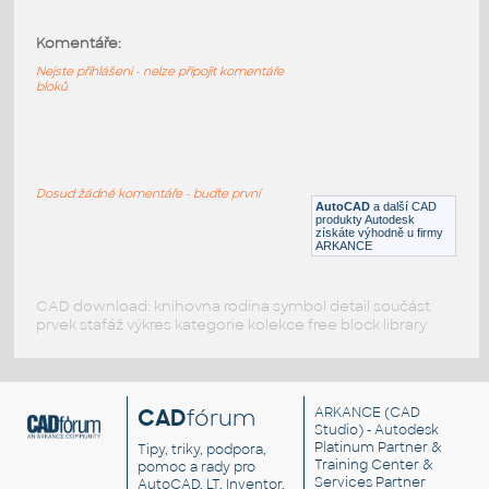
Komentáře:
3d-GAR-4WAY
:
Prodejní stojan na oblečení
Nejste přihlášeni - nelze připojit komentáře
bloků
DWG
Obchod, provozovny
Clothes Hook
:
Dosud žádné komentáře - buďte první
Šatnový háček na šaty 65mm
AutoCAD
a další CAD
produkty Autodesk
DWG
Armatury
získáte výhodně u firmy
ARKANCE
CAD download: knihovna rodina symbol detail součást
prvek stafáž výkres kategorie kolekce free block library
CAD
fórum
ARKANCE
(CAD
Studio) - Autodesk
Platinum Partner &
Tipy, triky, podpora,
Training Center &
pomoc a rady pro
Services Partner
AutoCAD, LT, Inventor,