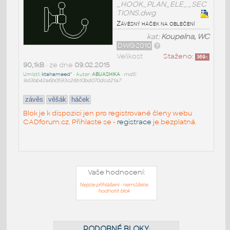
_HOOK_PLAN_ELE__SEC
TIONS.dwg
Závěsný háček na oblečení
kat:
Koupelna, WC
DWG2010
Velikost
Staženo:
369
x
90,1kB
• ze dne
09.02.2015
Umístil:
ktahameed^
• Autor:
ABUASHIKA
•
md5:
9d3bb42a6b0593c26b10bd070dcd21a7
závěs
věšák
háček
Blok je k dispozici jen pro registrované členy webu
CADforum.cz. Přihlaste se -
registrace
je bezplatná.
Vaše hodnocení:
Nejste přihlášeni - nemůžete
hodnotit blok