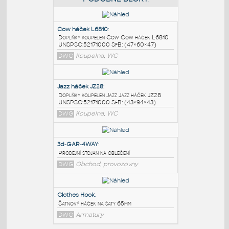
PODOBNÉ BLOKY
:
Cow háček L6810
:
Doplňky koupelen Cow Cow háček L6810
UNSPSC:52171000 SfB: (47×60×47)
DWG
Koupelna, WC
Jazz háček JZ28
:
Doplňky koupelen Jazz Jazz háček JZ28
UNSPSC:52171000 SfB: (43×94×43)
DWG
Koupelna, WC