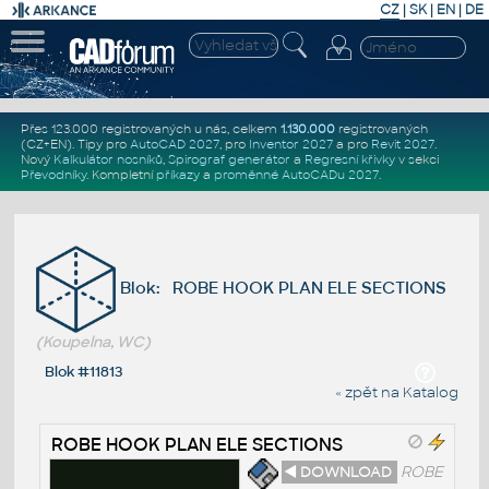
CZ
|
SK
|
EN
|
DE
Přes 123.000 registrovaných u nás, celkem
1.130.000
registrovaných
(CZ+EN)
. Tipy pro
AutoCAD 2027
, pro
Inventor 2027
a pro
Revit 2027
.
Nový
Kalkulátor nosníků
,
Spirograf generátor
a
Regresní křivky
v sekci
Převodníky
.
Kompletní
příkazy
a
proměnné AutoCADu 2027
.
Blok: ROBE HOOK PLAN ELE SECTIONS
(Koupelna, WC)
Blok #11813
« zpět na Katalog
ROBE HOOK PLAN ELE SECTIONS
◄ DOWNLOAD
ROBE