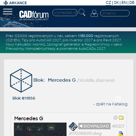
CZ
|
SK
|
EN
|
DE
Přes 123.000 registrovaných u nás, celkem
1.130.000
registrovaných
(CZ+EN)
. Tipy pro
AutoCAD 2027
, pro
Inventor 2027
a pro
Revit 2027
.
Nový
Kalkulátor nosníků
,
Spirograf generátor
a
Regresní křivky
v sekci
Převodníky
.
Kompletní
příkazy
a
proměnné AutoCADu 2027
.
Blok: Mercedes G
(Vozidla, doprava)
Blok #11856
« zpět na Katalog
Mercedes G
◄ DOWNLOAD
46023
817038899.dwg