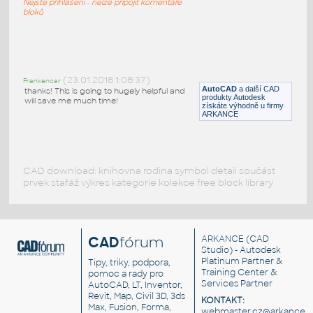
Nejste přihlášeni - nelze připojit komentáře
DWG
Vozidla, doprava
bloků
Mercedes-S600
:
Mercedes S600 (5.5 V12), detailní 3D model
(23.01.2018 1:08:37)
Frankencar
AutoCAD
a další CAD
DWG
Vozidla, doprava
thanks! This is going to hugely helpful and
produkty Autodesk
will save me much time!
získáte výhodně u firmy
ARKANCE
CAD download: knihovna rodina symbol detail součást
prvek stafáž výkres kategorie kolekce free block library
CAD
fórum
ARKANCE
(CAD
Studio) - Autodesk
Platinum Partner &
Tipy, triky, podpora,
Training Center &
pomoc a rady pro
Services Partner
AutoCAD, LT, Inventor,
Revit, Map, Civil 3D, 3ds
KONTAKT:
Max, Fusion, Forma,
webmaster.cz@arkance.w