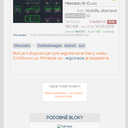
Mercedes G-Class
kat:
Vozidla, doprava
DWG2004
Velikost
Staženo:
1806
x
190,1kB
• ze dne
10.03.2015
Umístil:
Park70^
• Autor:
KD
• Výrobce:
Mercedes^
•
md5: 8fd7651584835d1fd2b0241f600b17c9
G
Mercedes
Geländewagen
terénní
suv
Blok je k dispozici jen pro registrované členy webu
CADforum.cz. Přihlaste se -
registrace
je bezplatná.
Vaše hodnocení:
Nejste přihlášeni - nemůžete
hodnotit blok