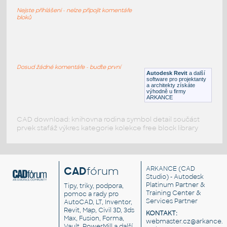
IKEA Hemnes
Nejste přihlášeni - nelze připojit komentáře
RFA
Nábytek
bloků
postel HEMNES
:
postel IKEA
Dosud žádné komentáře - buďte první
Autodesk Revit
a další
IPT
Nábytek
software pro projektanty
a architekty získáte
výhodně u firmy
ARKANCE
CAD download: knihovna rodina symbol detail součást
prvek stafáž výkres kategorie kolekce free block library
CAD
fórum
ARKANCE
(CAD
Studio) - Autodesk
Platinum Partner &
Tipy, triky, podpora,
Training Center &
pomoc a rady pro
Services Partner
AutoCAD, LT, Inventor,
Revit, Map, Civil 3D, 3ds
KONTAKT:
Max, Fusion, Forma,
webmaster.cz@arkance.w
Vault, PowerMill a další