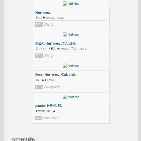
PODOBNÉ BLOKY
:
Hemnes
:
Ikea Hemnes table
RFA
Stoly
IKEA_Hemnes_TV_Uint
:
Stolek IKEA Hemnes - TV stolek
RFA
Stoly
Ikea_Hemnes_Cabinet_
:
Komentáře: