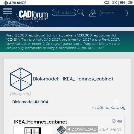
CZ
|
SK
|
EN
|
DE
Přes 123.000 registrovaných u nás, celkem
1.130.000
registrovaných
(CZ+EN)
. Tipy pro
AutoCAD 2027
, pro
Inventor 2027
a pro
Revit 2027
.
Nový
Kalkulátor nosníků
,
Spirograf generátor
a
Regresní křivky
v sekci
Převodníky
.
Kompletní
příkazy
a
proměnné AutoCADu 2027
.
Blok-model: IKEA_Hemnes_cabinet
(Nábytek)
Blok-model #11904
« zpět na Katalog
IKEA_Hemnes_cabinet
◄ DOWNLOAD
IKEA_Hem