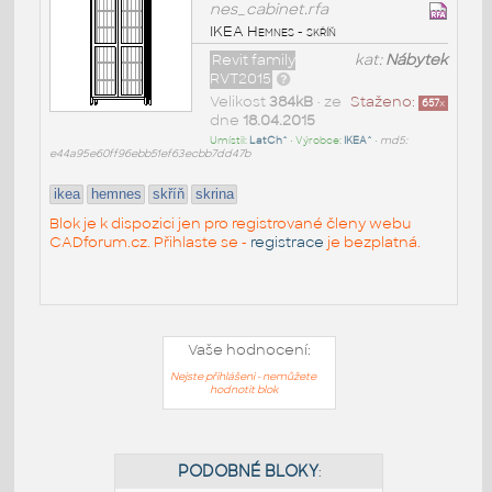
nes_cabinet.rfa
IKEA Hemnes - skříň
Revit family
kat:
Nábytek
RVT2015
Velikost
384kB
• ze
Staženo:
657
x
dne
18.04.2015
Umístil:
LatCh^
• Výrobce:
IKEA^
•
md5:
e44a95e60ff96ebb51ef63ecbb7dd47b
ikea
hemnes
skříň
skrina
Blok je k dispozici jen pro registrované členy webu
CADforum.cz. Přihlaste se -
registrace
je bezplatná.
Vaše hodnocení:
Nejste přihlášeni - nemůžete
hodnotit blok