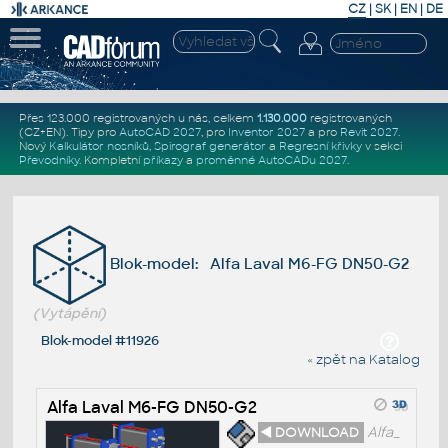
CZ
|
SK
|
EN
|
DE
Přes 123.000 registrovaných u nás, celkem
1.130.000
registrovaných
(CZ+EN)
. Tipy pro
AutoCAD 2027
, pro
Inventor 2027
a pro
Revit 2027
.
Nový
Kalkulátor nosníků
,
Spirograf generátor
a
Regresní křivky
v sekci
Převodníky
.
Kompletní
příkazy
a
proměnné AutoCADu 2027
.
Blok-model: Alfa Laval M6-FG DN50-G2
(Vytápění)
Blok-model #11926
« zpět na Katalog
Alfa Laval M6-FG DN50-G2
◄ DOWNLOAD
Alfa_