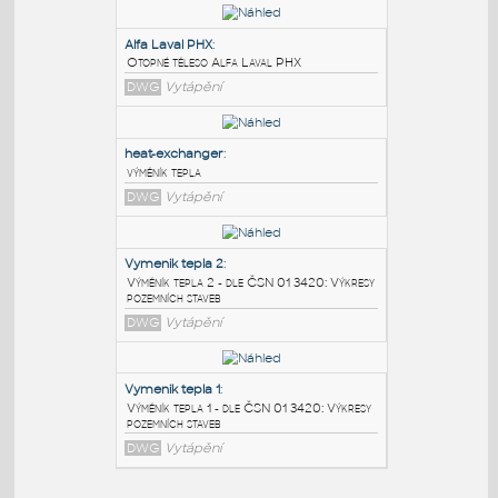
PODOBNÉ BLOKY
:
Alfa Laval PHX
:
Otopné těleso Alfa Laval PHX
DWG
Vytápění
heat-exchanger
:
výměník tepla
DWG
Vytápění
Vymenik tepla 2
: