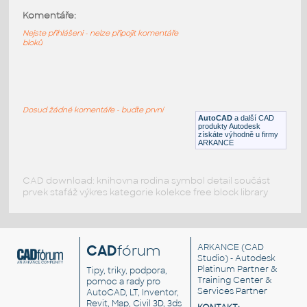
Výměník tepla 2 - dle ČSN 01 3420: Výkresy
Komentáře:
pozemních staveb
Nejste přihlášeni - nelze připojit komentáře
DWG
Vytápění
bloků
Vymenik tepla 1
:
Výměník tepla 1 - dle ČSN 01 3420: Výkresy
pozemních staveb
Dosud žádné komentáře - buďte první
AutoCAD
a další CAD
DWG
Vytápění
produkty Autodesk
získáte výhodně u firmy
ARKANCE
CAD download: knihovna rodina symbol detail součást
prvek stafáž výkres kategorie kolekce free block library
CAD
fórum
ARKANCE
(CAD
Studio) - Autodesk
Platinum Partner &
Tipy, triky, podpora,
Training Center &
pomoc a rady pro
Services Partner
AutoCAD, LT, Inventor,
Revit, Map, Civil 3D, 3ds