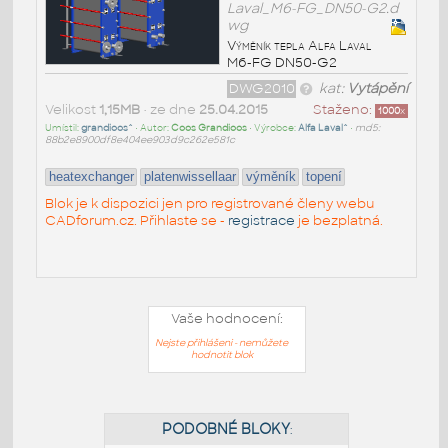
Laval_M6-FG_DN50-G2.d
wg
Výměník tepla Alfa Laval
M6-FG DN50-G2
DWG2010
kat:
Vytápění
Velikost
1,15MB
• ze dne
25.04.2015
Staženo:
1000
x
Umístil:
grandioos^
• Autor:
Coos Grandioos
• Výrobce:
Alfa Laval^
•
md5:
88b2e8900df8e404ee903d9c262e581c
heatexchanger
platenwissellaar
výměník
topení
Blok je k dispozici jen pro registrované členy webu
CADforum.cz. Přihlaste se -
registrace
je bezplatná.
Vaše hodnocení:
Nejste přihlášeni - nemůžete
hodnotit blok