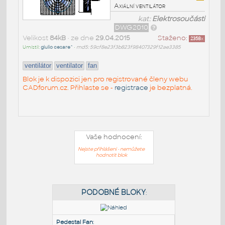
Axiální ventilátor
kat:
Elektrosoučásti
DWG2010
Velikost
84kB
• ze dne
29.04.2015
Staženo:
2358
x
Umístil:
giulio cesare^
•
md5: 59cf8e23f3b823f98407329f12ae3385
ventilátor
ventilator
fan
Blok je k dispozici jen pro registrované členy webu
CADforum.cz. Přihlaste se -
registrace
je bezplatná.
Vaše hodnocení:
Nejste přihlášeni - nemůžete
hodnotit blok