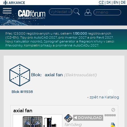
CZ
|
SK
|
EN
|
DE
Přes 123.000 registrovaných u nás, celkem
1.130.000
registrovaných
(CZ+EN)
. Tipy pro
AutoCAD 2027
, pro
Inventor 2027
a pro
Revit 2027
.
Nový
Kalkulátor nosníků
,
Spirograf generátor
a
Regresní křivky
v sekci
Převodníky
.
Kompletní
příkazy
a
proměnné AutoCADu 2027
.
Blok: axial fan
(Elektrosoučásti)
Blok #11938
« zpět na Katalog
axial fan
◄ DOWNLOAD
fan1.dwg