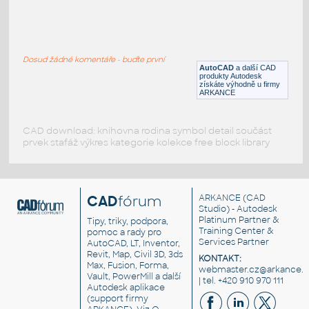
BLOCK VENTILATOARE HMF CASALS
:
Ventilátory
Dosud žádné komentáře - buďte první
DWG
Vzduchotechnika
AutoCAD
a další CAD
produkty Autodesk
získáte výhodně u firmy
ARKANCE
CAD download: knihovna rodina symbol detail součást
prvek stafáž výkres kategorie kolekce free block library
CAD
fórum
ARKANCE
(CAD
Studio) - Autodesk
Platinum Partner &
Tipy, triky, podpora,
Training Center &
pomoc a rady pro
Services Partner
AutoCAD, LT, Inventor,
Revit, Map, Civil 3D, 3ds
KONTAKT:
Max, Fusion, Forma,
webmaster.cz@arkance.w
Vault, PowerMill a další
| tel. +420 910 970 111
Autodesk aplikace
(support firmy