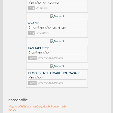
PODOBNÉ BLOKY
:
Pedestal Fan
:
Ventilátor na podstavci
RFA
Přístroje
roof fan
:
Stropní ventilátor se světlem
RFA
Osvětlení
FAN TABLE 333
:
Komentáře:
Stolní ventilátor
Nejste přihlášeni - nelze připojit komentáře
DWG
Vzduchotechnika
bloků