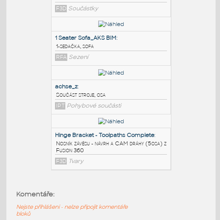
PODOBNÉ BLOKY
:
512 Analog 2-axis Joystick
:
512 Analog 2-axis Joystick
F3D
Součástky
1 Seater Sofa_AKS BIM
:
1-sedačka, sofa
RFA
Sezení
achse_z
:
Součást stroje, osa
Komentáře:
IPT
Pohybové součásti
Nejste přihlášeni - nelze připojit komentáře
bloků