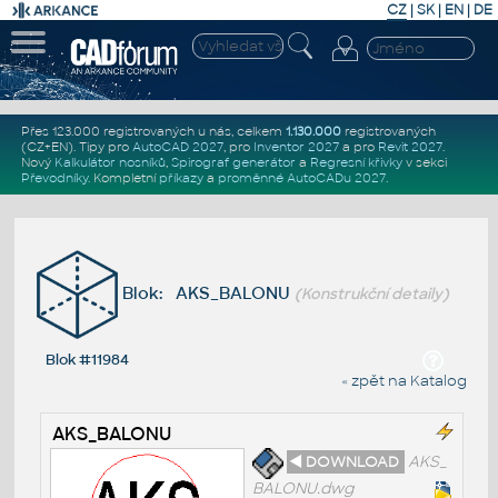
CZ
|
SK
|
EN
|
DE
Přes 123.000 registrovaných u nás, celkem
1.130.000
registrovaných
(CZ+EN)
. Tipy pro
AutoCAD 2027
, pro
Inventor 2027
a pro
Revit 2027
.
Nový
Kalkulátor nosníků
,
Spirograf generátor
a
Regresní křivky
v sekci
Převodníky
.
Kompletní
příkazy
a
proměnné AutoCADu 2027
.
Blok: AKS_BALONU
(Konstrukční detaily)
Blok #11984
« zpět na Katalog
AKS_BALONU
◄ DOWNLOAD
AKS_
BALONU.dwg