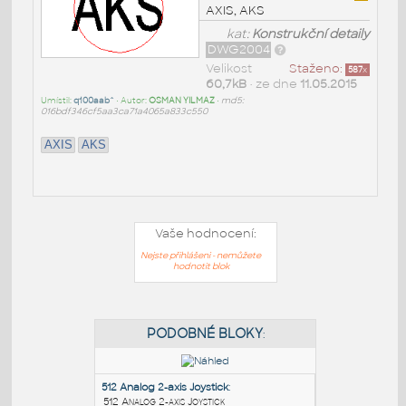
AXIS, AKS
kat:
Konstrukční detaily
DWG2004
Velikost
Staženo:
587
x
60,7kB
• ze dne
11.05.2015
Umístil:
q100aab^
• Autor:
OSMAN YILMAZ
•
md5:
016bdf346cf5aa3ca71a4065a833c550
AXIS
AKS
Vaše hodnocení:
Nejste přihlášeni - nemůžete
hodnotit blok