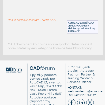
Hinge Bracket - Toolpaths Complete
:
Nosník závěsu - návrh a CAM dráhy (5osa) z
Fusion 360
Dosud žádné komentáře - buďte první
F3D
Tvary
AutoCAD
a další CAD
produkty Autodesk
získáte výhodně u firmy
ARKANCE
CAD download: knihovna rodina symbol detail součást
prvek stafáž výkres kategorie kolekce free block library
CAD
fórum
ARKANCE
(CAD
Studio) - Autodesk
Platinum Partner &
Tipy, triky, podpora,
Training Center &
pomoc a rady pro
Services Partner
AutoCAD, LT, Inventor,
Revit, Map, Civil 3D, 3ds
KONTAKT:
Max, Fusion, Forma,
webmaster.cz@arkance.w
Vault, PowerMill a další
| tel. +420 910 970 111
Autodesk aplikace
(support firmy