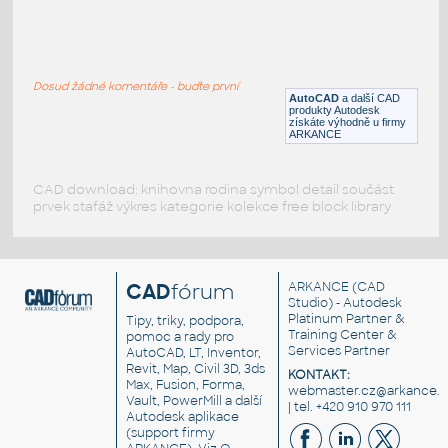
ASD-STR-KOLOM
:
EBI 3 HOKBEN
Dosud žádné komentáře - buďte první
DWG
Výkresové prvky
AutoCAD
a další CAD
produkty Autodesk
získáte výhodně u firmy
ARKANCE
CAD download: knihovna rodina symbol detail součást
prvek stafáž výkres kategorie kolekce free block library
CAD
fórum
ARKANCE
(CAD
Studio) - Autodesk
Platinum Partner &
Tipy, triky, podpora,
Training Center &
pomoc a rady pro
Services Partner
AutoCAD, LT, Inventor,
Revit, Map, Civil 3D, 3ds
KONTAKT:
Max, Fusion, Forma,
webmaster.cz@arkance.w
Vault, PowerMill a další
| tel. +420 910 970 111
Autodesk aplikace
(support firmy