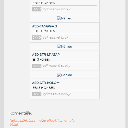
PODOBNÉ BLOKY
:
TANGGA-3
:
EBI 3 HOKBEN
DWG
Výkresové prvky
ASD-TANGGA 3
:
EBI 3 HOKBEN
DWG
Výkresové prvky
ASD-STR-LT ATAP
:
Komentáře:
ebi 3 hokben
Nejste přihlášeni - nelze připojit komentáře
DWG
Výkresové prvky
bloků