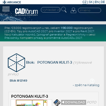
CZ
|
SK
|
EN
|
DE
Přes 123.000 registrovaných u nás, celkem
1.130.000
registrovaných
(CZ+EN)
. Tipy pro
AutoCAD 2027
, pro
Inventor 2027
a pro
Revit 2027
.
Nový
Kalkulátor nosníků
,
Spirograf generátor
a
Regresní křivky
v sekci
Převodníky
.
Kompletní
příkazy
a
proměnné AutoCADu 2027
.
Blok: POTONGAN KULIT-3
(Výkresové
prvky)
Blok #12149
« zpět na Katalog
POTONGAN KULIT-3
◄ DOWNLOAD
POTO