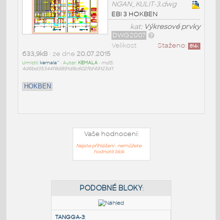
NGAN_KULIT-3.dwg
EBI 3 HOKBEN
kat:
Výkresové prvky
DWG2007
Velikost
Staženo:
614
x
633,9kB
• ze dne
20.07.2015
Umístil:
kemala^
• Autor:
KEMALA
•
md5:
4d6bd35344f8d891d8c602fbf49123d1
HOKBEN
Vaše hodnocení:
Nejste přihlášeni - nemůžete
hodnotit blok