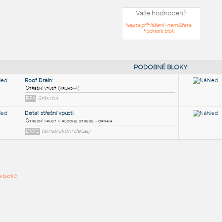
Vaše hodnocení:
Nejste přihlášeni - nemůžete
hodnotit blok
PODOB
Roof Drain
:
ře bloků
Střešní vpusť (kruhová)
RFA
Střecha
Detail střešní vpusti
:
Střešní vpusť v ploché střeše - oprava