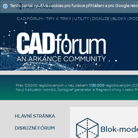
Tento portál využívá cookies pro funkce přihlášení a pro Google rek
CAD FÓRUM - TIPY A TRIKY | UTILITY | DISKUZE | BLOKY |
Přes 123.000 registrovaných u nás, celkem
1.130.000
registrovaných (C
Nový
Kalkulátor nosníků
,
Spirograf generátor
a
Regresní křivky
v sekci
P
HLAVNÍ STRÁNKA
Blok-mode
DISKUZNÍ FÓRUM