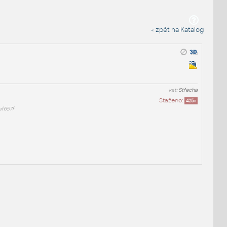
« zpět na Katalog
kat:
Střecha
Staženo:
425
x
f657f