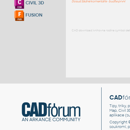
Dosud žádné komentáře - buďte první
CIVIL 3D
FUSION
CAD download: knihovna rodina symbol detai
CAD
fó
Tipy, triky
Map, Civil 
aplikace (
Copyright 
soukromí, 