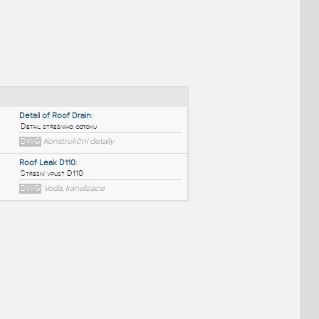
NÉ BLOKY
:
Detail of Roof Drain
:
Detail střešního odtoku
DWG
Konstrukční detaily
Roof Leak D110
:
Střešní vpusť D110