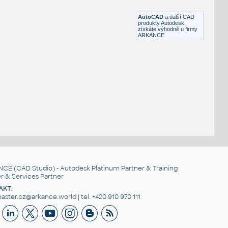
DWG
Voda, kanalizace
AutoCAD
a další CAD
produkty Autodesk
získáte výhodně u firmy
ARKANCE
NCE
(CAD Studio) - Autodesk Platinum Partner & Training
r & Services Partner
AKT:
ster.cz@arkance.world | tel. +420 910 970 111