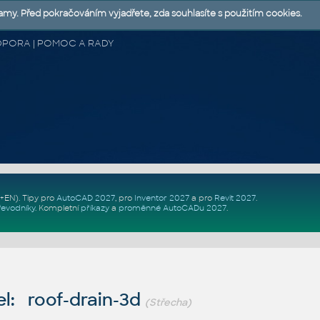
lamy. Před pokračováním vyjadřete, zda souhlasíte s použitím cookies.
 PODPORA | POMOC A RADY
Z+EN)
. Tipy pro
AutoCAD 2027
, pro
Inventor 2027
a pro
Revit 2027
.
řevodníky
.
Kompletní
příkazy
a
proměnné AutoCADu 2027
.
l: roof-drain-3d
(Střecha)