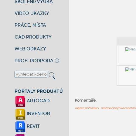
ŠKOLENÍ/VÝUKA
VIDEO UKÁZKY
PRÁCE, MÍSTA
CAD PRODUKTY
WEB ODKAZY
PROFI PODPORA
ⓘ
PORTÁLY PRODUKTŮ
AUTOCAD
Komentáře:
Nejste přihlášeni - nelze připojit komentá
INVENTOR
REVIT