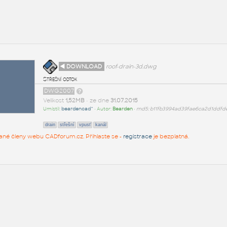
◄ DOWNLOAD
roof-drain-3d.dwg
Střešní odtok
DWG2007
Velikost
1,52MB
• ze dne
31.07.2015
Umístil:
beardencad^
• Autor:
Bearden
•
md5: b11fb3994ad39fae6ca2d1ddfde
drain
střešní
vpusť
kanál
rované členy webu CADforum.cz. Přihlaste se -
registrace
je bezplatná.