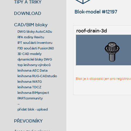
TIPY A TRIKY
Blok-model #12197
DOWNLOAD
CAD/BIM bloky
roof-drain-3d
DWG bloky AutoCADu
RFA rodiny Revitu
IPT součásti Inventoru
F3D součásti Fusion360
3D CAD modely
dynamické bloky DWG
top knihovny výrobců
knihovna AEC Data
knihovna RUG-CADstudio
Blok je k dispozici jen pro regist
knihovna WATG
knihovna TDCZ
knihovna BIMproject
PARTcommunity
--
přidat blok - upload
PŘEVODNÍKY