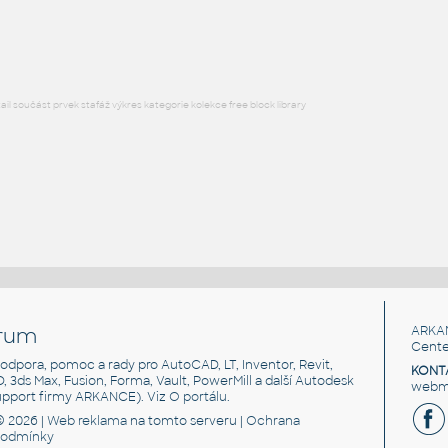
DWG
Konstrukční detaily
l součást prvek stafáž výkres kategorie kolekce free block library
rum
ARKA
Cente
, podpora, pomoc a rady pro AutoCAD, LT, Inventor, Revit,
KONT
3D, 3ds Max, Fusion, Forma, Vault, PowerMill a další Autodesk
webma
support firmy ARKANCE). Viz
O portálu
.
© 2026 |
Web reklama
na tomto serveru |
Ochrana
podmínky