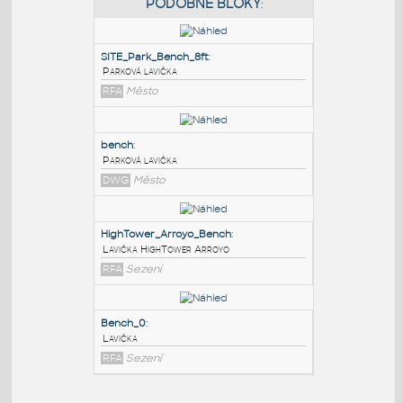
PODOBNÉ BLOKY
:
SITE_Park_Bench_8ft
:
Parková lavička
RFA
Město
bench
:
Parková lavička
DWG
Město