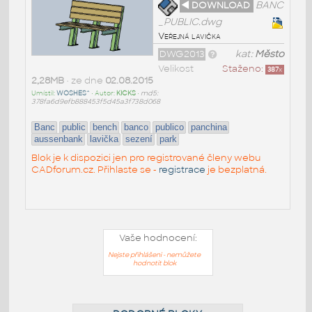
◄ DOWNLOAD
BANC
_PUBLIC.dwg
Veřejná lavička
DWG2013
kat:
Město
Velikost
Staženo:
387
x
2,28MB
• ze dne
02.08.2015
Umístil:
WOSHES^
• Autor:
KICKS
•
md5:
378fa6d9efb888453f5d45a3f738d068
Banc
public
bench
banco
publico
panchina
aussenbank
lavička
sezení
park
Blok je k dispozici jen pro registrované členy webu
CADforum.cz. Přihlaste se -
registrace
je bezplatná.
Vaše hodnocení:
Nejste přihlášeni - nemůžete
hodnotit blok