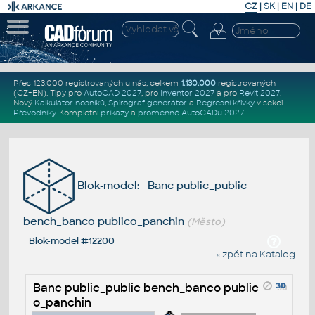
CZ
|
SK
|
EN
|
DE
Přes 123.000 registrovaných u nás, celkem
1.130.000
registrovaných
(CZ+EN)
. Tipy pro
AutoCAD 2027
, pro
Inventor 2027
a pro
Revit 2027
.
Nový
Kalkulátor nosníků
,
Spirograf generátor
a
Regresní křivky
v sekci
Převodníky
.
Kompletní
příkazy
a
proměnné AutoCADu 2027
.
Blok-model: Banc public_public
bench_banco publico_panchin
(Město)
Blok-model #12200
« zpět na Katalog
Banc public_public bench_banco public
o_panchin