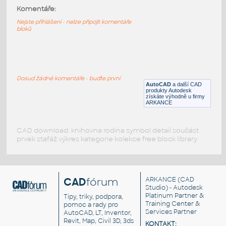
HighTower_Arroyo_Bench
:
Komentáře:
Lavička HighTower Arroyo
Nejste přihlášeni - nelze připojit komentáře
bloků
RFA
Sezení
Bench_0
:
Lavička
Dosud žádné komentáře - buďte první
AutoCAD
a další CAD
RFA
Sezení
produkty Autodesk
získáte výhodně u firmy
ARKANCE
CAD download: knihovna rodina symbol detail součást
prvek stafáž výkres kategorie kolekce free block library
CAD
fórum
ARKANCE
(CAD
Studio) - Autodesk
Platinum Partner &
Tipy, triky, podpora,
Training Center &
pomoc a rady pro
Services Partner
AutoCAD, LT, Inventor,
Revit, Map, Civil 3D, 3ds
KONTAKT: