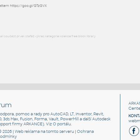
attern https://goo.gl/GTzGVX
RFA
Podlahy
l součást prvek stafáž výkres kategorie kolekce free block library
rum
ARKA
Cente
, podpora, pomoc a rady pro AutoCAD, LT, Inventor, Revit,
KONT
3D, 3ds Max, Fusion, Forma, Vault, PowerMill a další Autodesk
webma
support firmy ARKANCE). Viz
O portálu
.
© 2026 |
Web reklama
na tomto serveru |
Ochrana
podmínky