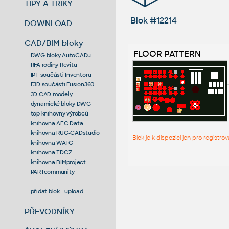
TIPY A TRIKY
Blok #12214
DOWNLOAD
CAD/BIM bloky
FLOOR PATTERN
DWG bloky AutoCADu
RFA rodiny Revitu
IPT součásti Inventoru
F3D součásti Fusion360
3D CAD modely
dynamické bloky DWG
top knihovny výrobců
knihovna AEC Data
knihovna RUG-CADstudio
Blok je k dispozici jen pro regist
knihovna WATG
knihovna TDCZ
knihovna BIMproject
PARTcommunity
--
přidat blok - upload
PŘEVODNÍKY