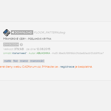
◄ DOWNLOAD
FLOOR_PATTERN.dwg
Mramorové vzory - podlahová krytina
DWG2004
Velikost
379,1kB
• ze dne
12.08.2015
Umístil:
ktahameed^
• Autor:
ABUASHIKA
•
md5: 9be0cf8918dc01cba82ecb72cb91fca7
marble
floor
mramor
mramorování
rované členy webu CADforum.cz. Přihlaste se -
registrace
je bezplatná.