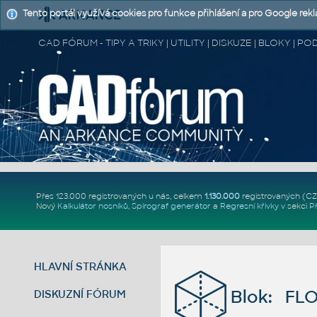
Tento portál využívá cookies pro funkce přihlášení a pro Google rek
CAD FÓRUM - TIPY A TRIKY | UTILITY | DISKUZE | BLOKY |
Přes 123.000 registrovaných u nás, celkem
1.130.000
registrovaných (C
Nový
Kalkulátor nosníků
,
Spirograf generátor
a
Regresní křivky
v sekci
P
HLAVNÍ STRÁNKA
Blok: FL
DISKUZNÍ FÓRUM