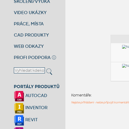
ŠKOLENÍ/VÝUKA
VIDEO UKÁZKY
PRÁCE, MÍSTA
CAD PRODUKTY
WEB ODKAZY
PROFI PODPORA
ⓘ
PORTÁLY PRODUKTŮ
AUTOCAD
Komentáře:
Nejste přihlášeni - nelze připojit komentá
INVENTOR
REVIT