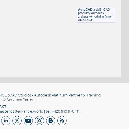
DWG
Dekorace
AutoCAD
a další CAD
produkty Autodesk
získáte výhodně u firmy
ARKANCE
NCE
(CAD Studio) - Autodesk Platinum Partner & Training
r & Services Partner
AKT:
ster.cz@arkance.world | tel. +420 910 970 111