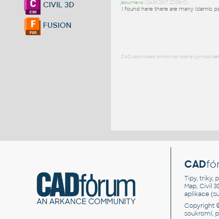
jasurnavo
(24.01.2017 22:06:12)
CIVIL 3D
I found here there are many Islamic p
FUSION
CAD download: knihovna rodina symbol detai
CAD
fó
Tipy, triky
Map, Civil 
aplikace (
Copyright 
soukromí, 