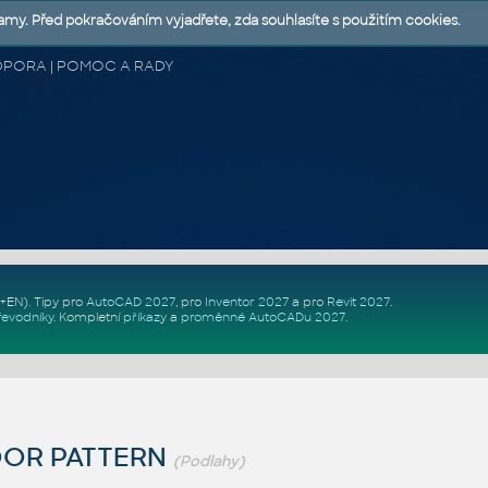
lamy. Před pokračováním vyjadřete, zda souhlasíte s použitím cookies.
 PODPORA | POMOC A RADY
Z+EN)
. Tipy pro
AutoCAD 2027
, pro
Inventor 2027
a pro
Revit 2027
.
řevodníky
.
Kompletní
příkazy
a
proměnné AutoCADu 2027
.
OOR PATTERN
(Podlahy)