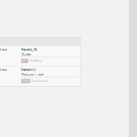
NÉ BLOKY
:
Pavers_15
:
Dlažba
RVT
Podlahy
Pattern-1
:
Podlahový vzor