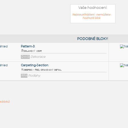
Vaše hodnocení:
Nejste přihlášeni - nemůžete
hodnotit blok
PODOB
Pattern-3
:
ře bloků
Podlahový vzor
DWG
Dekorace
Carpeting-Section
:
Koberec - řez, opakovaný detail