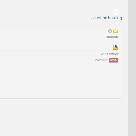
« zpět na Katalog
kat:
Podlahy
Staženo:
3634
x