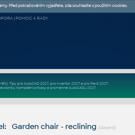
lamy. Před pokračováním vyjadřete, zda souhlasíte s použitím cookies.
 PODPORA | POMOC A RADY
Z+EN)
. Tipy pro
AutoCAD 2027
, pro
Inventor 2027
a pro
Revit 2027
.
řevodníky
.
Kompletní
příkazy
a
proměnné AutoCADu 2027
.
: Garden chair - reclining
(Sezení)