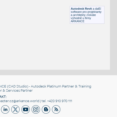
RFA
Sezení
Autodesk Revit
a další
software pro projektanty
a architekty získáte
výhodně u firmy
ARKANCE
NCE
(CAD Studio) - Autodesk Platinum Partner & Training
r & Services Partner
AKT:
ster.cz@arkance.world | tel. +420 910 970 111