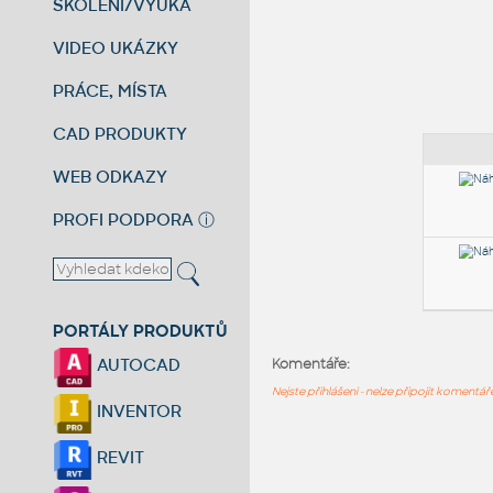
ŠKOLENÍ/VÝUKA
VIDEO UKÁZKY
PRÁCE, MÍSTA
CAD PRODUKTY
WEB ODKAZY
PROFI PODPORA
ⓘ
PORTÁLY PRODUKTŮ
AUTOCAD
Komentáře:
Nejste přihlášeni - nelze připojit komentá
INVENTOR
REVIT