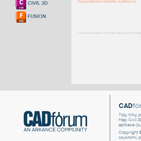
Dosud žádné komentáře - buďte první
CIVIL 3D
FUSION
CAD download: knihovna rodina symbol detai
CAD
fó
Tipy, triky
Map, Civil 
aplikace (
Copyright 
soukromí, 