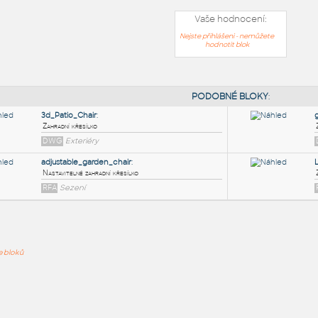
Vaše hodnocení:
Nejste přihlášeni - nemůžete
hodnotit blok
PODOB
3d_Patio_Chair
:
ře bloků
Zahradní křesílko
DWG
Exteriéry
adjustable_garden_chair
:
Nastavitelné zahradní křesílko