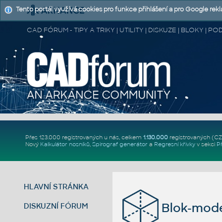
Tento portál využívá cookies pro funkce přihlášení a pro Google rek
CAD FÓRUM - TIPY A TRIKY | UTILITY | DISKUZE | BLOKY |
Přes 123.000 registrovaných u nás, celkem
1.130.000
registrovaných (C
Nový
Kalkulátor nosníků
,
Spirograf generátor
a
Regresní křivky
v sekci
P
HLAVNÍ STRÁNKA
Blok-model
DISKUZNÍ FÓRUM