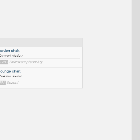
NÉ BLOKY
:
garden chair
:
Zahradní křesílka
DWG
Zařizovací předměty
Lounge chair
:
Zahradní lehátko