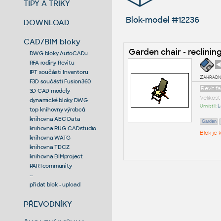
TIPY A TRIKY
Blok-model #12236
DOWNLOAD
CAD/BIM bloky
Garden chair - reclinin
DWG bloky AutoCADu
RFA rodiny Revitu
◄
IPT součásti Inventoru
Zahradní
F3D součásti Fusion360
Revit f
3D CAD modely
Velikos
dynamické bloky DWG
Umístil:
L
top knihovny výrobců
knihovna AEC Data
Garden
knihovna RUG-CADstudio
Blok je
knihovna WATG
knihovna TDCZ
knihovna BIMproject
PARTcommunity
--
přidat blok - upload
PŘEVODNÍKY