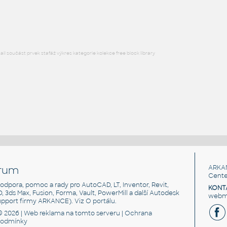
RFA
Sezení
l součást prvek stafáž výkres kategorie kolekce free block library
rum
ARKA
Cente
, podpora, pomoc a rady pro AutoCAD, LT, Inventor, Revit,
KONT
3D, 3ds Max, Fusion, Forma, Vault, PowerMill a další Autodesk
webma
support firmy ARKANCE). Viz
O portálu
.
© 2026 |
Web reklama
na tomto serveru |
Ochrana
podmínky