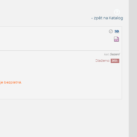
« zpět na Katalog
kat:
Sezení
Staženo:
369
x
je bezplatná.