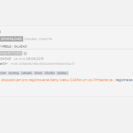
g
 DOWNLOAD
Garden_chair.rfa
 křeslo - skládací
amily RVT2012
t
640kB
• ze dne
28.08.2015
atCh^
•
md5: 3d58a95216bc9432ade41459a444aa72
chair
reclining
zahradní
křeslo
křesílko
skládací
 k dispozici jen pro registrované členy webu CADforum.cz. Přihlaste se -
registrace