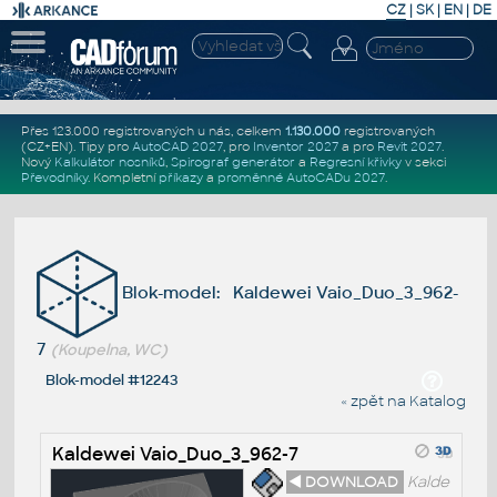
CZ
|
SK
|
EN
|
DE
Přes 123.000 registrovaných u nás, celkem
1.130.000
registrovaných
(CZ+EN)
. Tipy pro
AutoCAD 2027
, pro
Inventor 2027
a pro
Revit 2027
.
Nový
Kalkulátor nosníků
,
Spirograf generátor
a
Regresní křivky
v sekci
Převodníky
.
Kompletní
příkazy
a
proměnné AutoCADu 2027
.
Blok-model: Kaldewei Vaio_Duo_3_962-
7
(Koupelna, WC)
Blok-model #12243
« zpět na Katalog
Kaldewei Vaio_Duo_3_962-7
◄ DOWNLOAD
Kalde