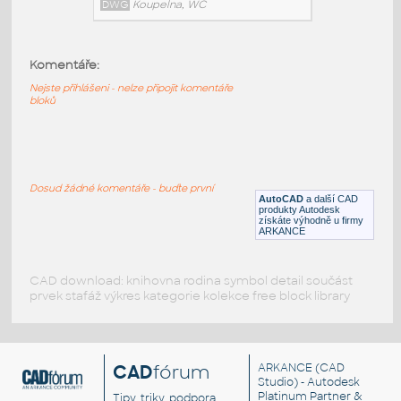
962
:
Vany Vaio 962 UNSPSC:30181501 SfB:742
Komentáře:
(1400×1400×400)
Nejste přihlášeni - nelze připojit komentáře
DWG
Koupelna, WC
bloků
951-7
:
Vany Vaio 951-7 UNSPSC:30181501 SfB:742
Dosud žádné komentáře - buďte první
(1800×800×555)
AutoCAD
a další CAD
produkty Autodesk
DWG
Koupelna, WC
získáte výhodně u firmy
ARKANCE
CAD download: knihovna rodina symbol detail součást
prvek stafáž výkres kategorie kolekce free block library
CAD
fórum
ARKANCE
(CAD
Studio) - Autodesk
Platinum Partner &
Tipy, triky, podpora,