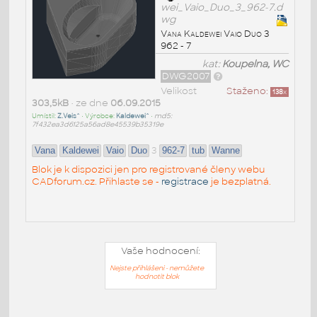
wei_Vaio_Duo_3_962-7.d
wg
Vana Kaldewei Vaio Duo 3
962 - 7
kat:
Koupelna, WC
DWG2007
Velikost
Staženo:
138
x
303,5kB
• ze dne
06.09.2015
Umístil:
Z.Veis^
• Výrobce:
Kaldewei^
•
md5:
7f432ea3d6125a56ad8e45539b35319e
3
Vana
Kaldewei
Vaio
Duo
962-7
tub
Wanne
Blok je k dispozici jen pro registrované členy webu
CADforum.cz. Přihlaste se -
registrace
je bezplatná.
Vaše hodnocení:
Nejste přihlášeni - nemůžete
hodnotit blok