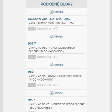
PODOBNÉ BLOKY
:
Kaldewei Vaio_Duo_Oval_951-7
:
Vana Kaldewei Vaio Duo Oval 951-7
DWG
Koupelna, WC
962-7
:
Vany Vaio 962-7 UNSPSC:30181501
SfB:742 (1400×1400×555)
DWG
Koupelna, WC