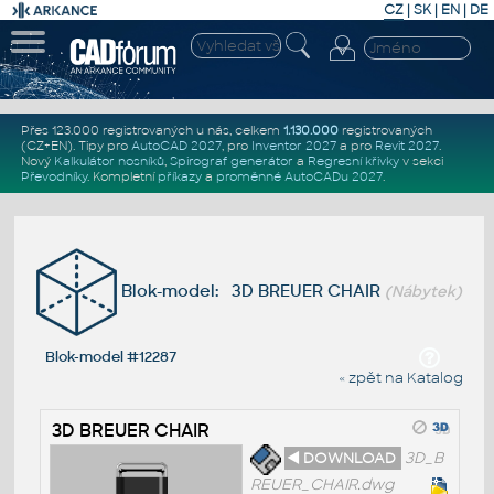
CZ
|
SK
|
EN
|
DE
Přes 123.000 registrovaných u nás, celkem
1.130.000
registrovaných
(CZ+EN)
. Tipy pro
AutoCAD 2027
, pro
Inventor 2027
a pro
Revit 2027
.
Nový
Kalkulátor nosníků
,
Spirograf generátor
a
Regresní křivky
v sekci
Převodníky
.
Kompletní
příkazy
a
proměnné AutoCADu 2027
.
Blok-model: 3D BREUER CHAIR
(Nábytek)
Blok-model #12287
« zpět na Katalog
3D BREUER CHAIR
◄ DOWNLOAD
3D_B
REUER_CHAIR.dwg