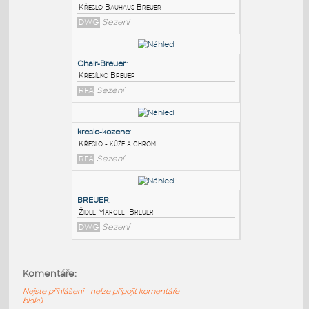
PODOBNÉ BLOKY
:
Bauhaus classic armchair Breuer
:
Křeslo Bauhaus Breuer
DWG
Sezení
Chair-Breuer
:
Křesílko Breuer
RFA
Sezení
kreslo-kozene
:
Komentáře:
Křeslo - kůže a chrom
Nejste přihlášeni - nelze připojit komentáře
RFA
Sezení
bloků