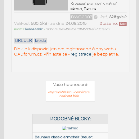
Klasické ocelové a kožené
křeslo, Breuer
DWG2007
kat:
Nábytek
Velikost
580,6kB
• ze dne
24.09.2015
Staženo:
134
x
Umístil:
Robbadobb^
•
md5: 7a8ee548a9ce781f45004ef778c1e5d7
BREUER
křeslo
Blok je k dispozici jen pro registrované členy webu
CADforum.cz. Přihlaste se -
registrace
je bezplatná.
Vaše hodnocení:
Nejste přihlášeni - nemůžete
hodnotit blok