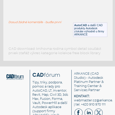
BREUER
:
Židle Marcel_Breuer
Dosud žádné komentáře - buďte první
DWG
Sezení
AutoCAD
a další CAD
produkty Autodesk
získáte výhodně u firmy
ARKANCE
CAD download: knihovna rodina symbol detail součást
prvek stafáž výkres kategorie kolekce free block library
CAD
fórum
ARKANCE
(CAD
Studio) - Autodesk
Platinum Partner &
Tipy, triky, podpora,
Training Center &
pomoc a rady pro
Services Partner
AutoCAD, LT, Inventor,
Revit, Map, Civil 3D, 3ds
KONTAKT:
Max, Fusion, Forma,
webmaster.cz@arkance.w
Vault, PowerMill a další
| tel. +420 910 970 111
Autodesk aplikace
(support firmy