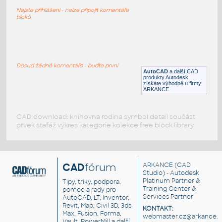
Sportovní vůz Aston Martin
Nejste přihlášeni - nelze připojit komentáře
DWG
Vozidla, doprava
bloků
aston martin DB9 perspektiva
:
Aston Martin DB9 - perspektiva
Dosud žádné komentáře - buďte první
AutoCAD
a další CAD
DWG
Vozidla, doprava
produkty Autodesk
získáte výhodně u firmy
ARKANCE
CAD download: knihovna rodina symbol detail součást
prvek stafáž výkres kategorie kolekce free block library
CAD
fórum
ARKANCE
(CAD
Studio) - Autodesk
Platinum Partner &
Tipy, triky, podpora,
Training Center &
pomoc a rady pro
Services Partner
AutoCAD, LT, Inventor,
Revit, Map, Civil 3D, 3ds
KONTAKT:
Max, Fusion, Forma,
webmaster.cz@arkance.w
Vault, PowerMill a další