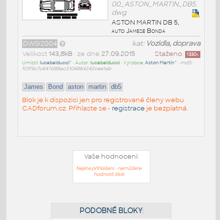
00_ASTON_MARTIN_DB5.
dwg
ASTON MARTIN DB 5,
auto Jamese Bonda
DWG2004
kat:
Vozidla, doprava
Velikost
143,8kB
• ze dne
27.09.2015
Staženo:
1330
x
Umístil:
lucabalducci^
• Autor:
lucabalducci
• Výrobce:
Aston Martin^
•
md5:
f01f9c7c647d88ac3104864242cee1ab
James
Bond
aston
martin
db5
Blok je k dispozici jen pro registrované členy webu
CADforum.cz. Přihlaste se -
registrace
je bezplatná.
Vaše hodnocení:
Nejste přihlášeni - nemůžete
hodnotit blok