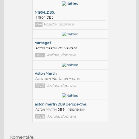
PODOBNÉ BLOKY
:
1-1964_DB5
:
1-1964 DB5
RFA
Vozidla, doprava
Vantage1
:
Aston Martin V12 Vantage
DWG
Vozidla, doprava
Aston Martin
:
Komentáře: