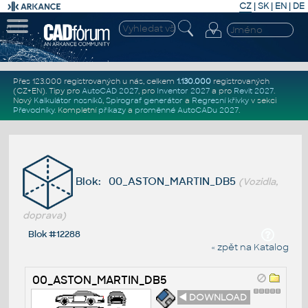
CZ
|
SK
|
EN
|
DE
Přes 123.000 registrovaných u nás, celkem
1.130.000
registrovaných
(CZ+EN)
. Tipy pro
AutoCAD 2027
, pro
Inventor 2027
a pro
Revit 2027
.
Nový
Kalkulátor nosníků
,
Spirograf generátor
a
Regresní křivky
v sekci
Převodníky
.
Kompletní
příkazy
a
proměnné AutoCADu 2027
.
Blok: 00_ASTON_MARTIN_DB5
(Vozidla,
doprava)
Blok #12288
« zpět na Katalog
00_ASTON_MARTIN_DB5
◄ DOWNLOAD