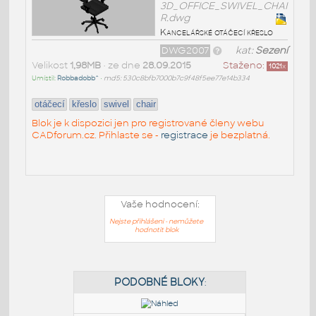
3D_OFFICE_SWIVEL_CHAI
R.dwg
Kancelářské otáčecí křeslo
DWG2007
kat:
Sezení
Velikost
1,98MB
• ze dne
28.09.2015
Staženo:
1021
x
Umístil:
Robbadobb^
•
md5: 530c8bfb7000b7c9f48f5ee77e14b334
otáčecí
křeslo
swivel
chair
Blok je k dispozici jen pro registrované členy webu
CADforum.cz. Přihlaste se -
registrace
je bezplatná.
Vaše hodnocení:
Nejste přihlášeni - nemůžete
hodnotit blok