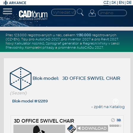
CZ
|
SK
|
EN
|
DE
Přes 123.000 registrovaných u nás, celkem
1.130.000
registrovaných
(CZ+EN)
. Tipy pro
AutoCAD 2027
, pro
Inventor 2027
a pro
Revit 2027
.
Nový
Kalkulátor nosníků
,
Spirograf generátor
a
Regresní křivky
v sekci
Převodníky
.
Kompletní
příkazy
a
proměnné AutoCADu 2027
.
Blok-model: 3D OFFICE SWIVEL CHAIR
(Sezení)
Blok-model #12289
« zpět na Katalog
3D OFFICE SWIVEL CHAIR
◄ DOWNLOAD