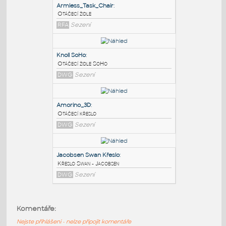
PODOBNÉ BLOKY
:
Armless_Task_Chair
:
Otáčecí židle
RFA
Sezení
Knoll SoHo
:
Otáčecí židle SoHo
DWG
Sezení
Amorino_3D
:
Komentáře:
Otáčecí křeslo
Nejste přihlášeni - nelze připojit komentáře