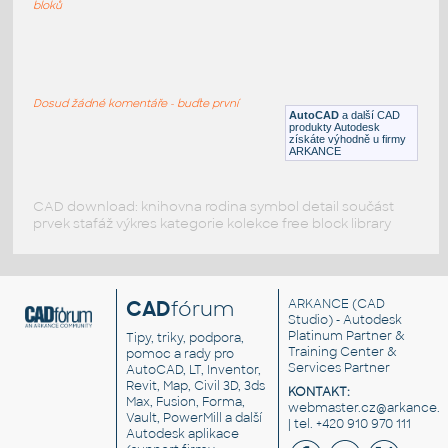
DWG
Sezení
bloků
Jacobsen Swan Křeslo
:
Křeslo Swan - Jacobsen
Dosud žádné komentáře - buďte první
DWG
Sezení
AutoCAD
a další CAD
produkty Autodesk
získáte výhodně u firmy
ARKANCE
CAD download: knihovna rodina symbol detail součást
prvek stafáž výkres kategorie kolekce free block library
CAD
fórum
ARKANCE
(CAD
Studio) - Autodesk
Platinum Partner &
Tipy, triky, podpora,
Training Center &
pomoc a rady pro
Services Partner
AutoCAD, LT, Inventor,
Revit, Map, Civil 3D, 3ds
KONTAKT:
Max, Fusion, Forma,
webmaster.cz@arkance.w
Vault, PowerMill a další
| tel. +420 910 970 111
Autodesk aplikace