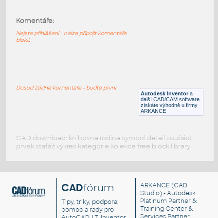
Komentáře:
Bosch Serie 20_20x40_3 842 992 891
:
Bosch Serie 20_20x40_3 842 992 891
Nejste přihlášeni - nelze připojit komentáře
bloků
IPT
Profily
Bosch Serie 20_20x20_3 842 992 888
:
Dosud žádné komentáře - buďte první
Bosch Serie 20_20x20_3 842 992 888
Autodesk Inventor
a
další CAD/CAM software
IPT
Profily
získáte výhodně u firmy
ARKANCE
CAD download: knihovna rodina symbol detail součást
prvek stafáž výkres kategorie kolekce free block library
CAD
fórum
ARKANCE
(CAD
Studio) - Autodesk
Platinum Partner &
Tipy, triky, podpora,
Training Center &
pomoc a rady pro
Services Partner
AutoCAD, LT, Inventor,