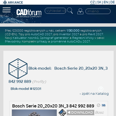
CZ
|
SK
|
EN
|
DE
Přes 123.000 registrovaných u nás, celkem
1.130.000
registrovaných
(CZ+EN)
. Tipy pro
AutoCAD 2027
, pro
Inventor 2027
a pro
Revit 2027
.
Nový
Kalkulátor nosníků
,
Spirograf generátor
a
Regresní křivky
v sekci
Převodníky
.
Kompletní
příkazy
a
proměnné AutoCADu 2027
.
Blok-model: Bosch Serie 20_20x20 3N_3
842 992 889
(Profily)
Blok-model #12331
« zpět na Katalog
Bosch Serie 20_20x20 3N_3 842 992 889
◄ DOWNLOAD
Bosc