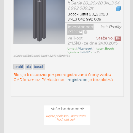
h Serie 20_20x20 3N_3 84
2 992 889.ipt
Bosch Serie 20_20x20
3N_3 842 992 889
Inventor part
kat:
Profily
IPT2014
Velikost
Staženo:
30
x
211,5kB
• ze dne
24.10.2015
Umístil:
VlJanecek^
• Autor:
Bosch
•
Výrobce:
Bosch^
•
md5:
a0a0c4d9b62cee38ae54324345bf645e
profil
alu
bosch
Blok je k dispozici jen pro registrované členy webu
CADforum.cz. Přihlaste se -
registrace
je bezplatná.
Vaše hodnocení:
Nejste přihlášeni - nemůžete
hodnotit blok