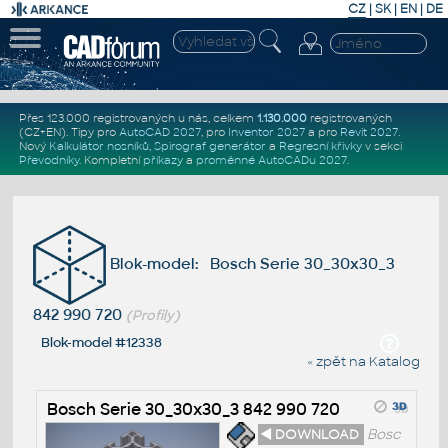
CZ
|
SK
|
EN
|
DE
Přes 123.000 registrovaných u nás, celkem
1.130.000
registrovaných
(CZ+EN)
. Tipy pro
AutoCAD 2027
, pro
Inventor 2027
a pro
Revit 2027
.
Nový
Kalkulátor nosníků
,
Spirograf generátor
a
Regresní křivky
v sekci
Převodníky
.
Kompletní
příkazy
a
proměnné AutoCADu 2027
.
Blok-model: Bosch Serie 30_30x30_3
842 990 720
(Profily)
Blok-model #12338
« zpět na Katalog
Bosch Serie 30_30x30_3 842 990 720
◄ DOWNLOAD
Bosc