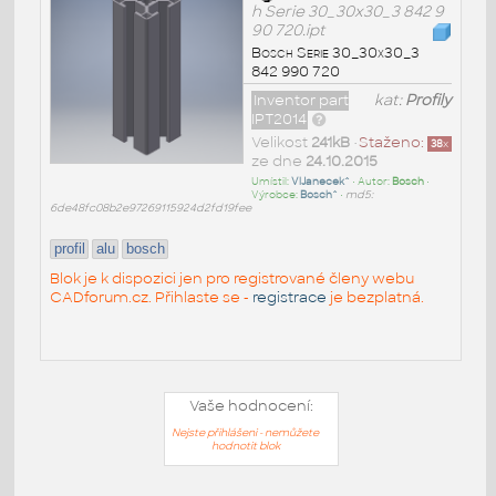
h Serie 30_30x30_3 842 9
90 720.ipt
Bosch Serie 30_30x30_3
842 990 720
Inventor part
kat:
Profily
IPT2014
Velikost
241kB
•
Staženo:
38
x
ze dne
24.10.2015
Umístil:
VlJanecek^
• Autor:
Bosch
•
Výrobce:
Bosch^
•
md5:
6de48fc08b2e97269115924d2fd19fee
profil
alu
bosch
Blok je k dispozici jen pro registrované členy webu
CADforum.cz. Přihlaste se -
registrace
je bezplatná.
Vaše hodnocení:
Nejste přihlášeni - nemůžete
hodnotit blok