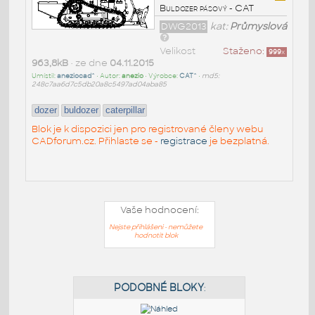
Buldozer pásový - CAT
DWG2013
kat:
Průmyslová
Velikost
Staženo:
999
x
963,8kB
• ze dne
04.11.2015
Umístil:
aneziocad^
• Autor:
anezio
• Výrobce:
CAT^
•
md5:
248c7aa6d7c5db20a8c5497ad04aba85
dozer
buldozer
caterpillar
Blok je k dispozici jen pro registrované členy webu
CADforum.cz. Přihlaste se -
registrace
je bezplatná.
Vaše hodnocení:
Nejste přihlášeni - nemůžete
hodnotit blok