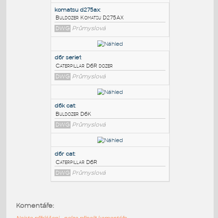
PODOBNÉ BLOKY
:
komatsu d275ax
:
Buldozer Komatsu D275AX
DWG
Průmyslová
d6r serie1
:
Caterpillar D6R dozer
DWG
Průmyslová
d6k cat
:
Komentáře:
Buldozer D6K
Nejste přihlášeni - nelze připojit komentáře