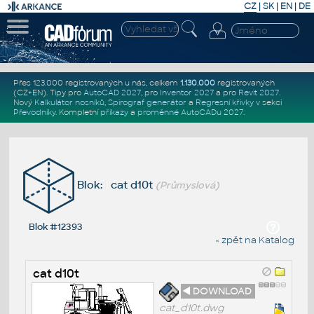
CZ
|
SK
|
EN
|
DE
Přes 123.000 registrovaných u nás, celkem
1.130.000
registrovaných
(CZ+EN)
. Tipy pro
AutoCAD 2027
, pro
Inventor 2027
a pro
Revit 2027
.
Nový
Kalkulátor nosníků
,
Spirograf generátor
a
Regresní křivky
v sekci
Převodníky
.
Kompletní
příkazy
a
proměnné AutoCADu 2027
.
Blok: cat d10t
(Průmyslová)
Blok #12393
« zpět na Katalog
cat d10t
◄ DOWNLOAD
cat_d10t.dwg