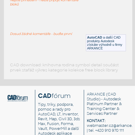
DWG
Průmyslová
bloků
d6r cat
:
Caterpillar D6R
Dosud žádné komentáře - buďte první
AutoCAD
a další CAD
DWG
Průmyslová
produkty Autodesk
získáte výhodně u firmy
ARKANCE
CAD download: knihovna rodina symbol detail součást
prvek stafáž výkres kategorie kolekce free block library
CAD
fórum
ARKANCE
(CAD
Studio) - Autodesk
Platinum Partner &
Tipy, triky, podpora,
Training Center &
pomoc a rady pro
Services Partner
AutoCAD, LT, Inventor,
Revit, Map, Civil 3D, 3ds
KONTAKT:
Max, Fusion, Forma,
webmaster.cz@arkance.w
Vault, PowerMill a další
| tel. +420 910 970 111
Autodesk aplikace